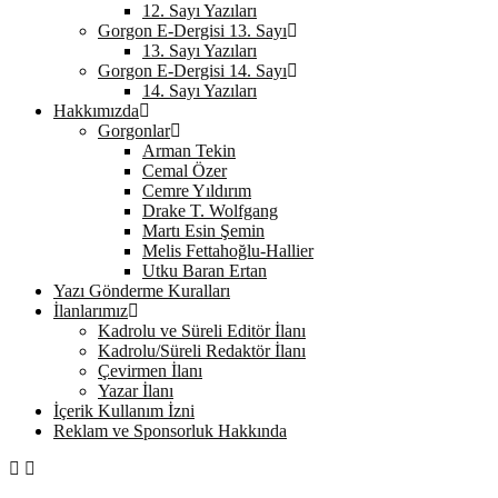
12. Sayı Yazıları
Gorgon E-Dergisi 13. Sayı
13. Sayı Yazıları
Gorgon E-Dergisi 14. Sayı
14. Sayı Yazıları
Hakkımızda
Gorgonlar
Arman Tekin
Cemal Özer
Cemre Yıldırım
Drake T. Wolfgang
Martı Esin Şemin
Melis Fettahoğlu-Hallier
Utku Baran Ertan
Yazı Gönderme Kuralları
İlanlarımız
Kadrolu ve Süreli Editör İlanı
Kadrolu/Süreli Redaktör İlanı
Çevirmen İlanı
Yazar İlanı
İçerik Kullanım İzni
Reklam ve Sponsorluk Hakkında