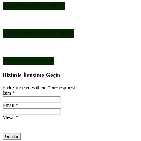
Gorgon Dergisi Dergilik’te!
Gorgon Dergisi Google Play’de
Bizimle İletişime Geçin
Bizimle İletişime Geçin
Fields marked with an
*
are required
İsim
*
Email
*
Mesaj
*