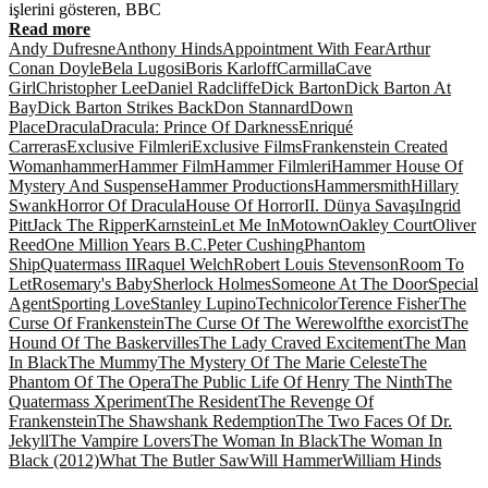
işlerini gösteren, BBC
Read more
Andy Dufresne
Anthony Hinds
Appointment With Fear
Arthur
Conan Doyle
Bela Lugosi
Boris Karloff
Carmilla
Cave
Girl
Christopher Lee
Daniel Radcliffe
Dick Barton
Dick Barton At
Bay
Dick Barton Strikes Back
Don Stannard
Down
Place
Dracula
Dracula: Prince Of Darkness
Enriqué
Carreras
Exclusive Filmleri
Exclusive Films
Frankenstein Created
Woman
hammer
Hammer Film
Hammer Filmleri
Hammer House Of
Mystery And Suspense
Hammer Productions
Hammersmith
Hillary
Swank
Horror Of Dracula
House Of Horror
II. Dünya Savaşı
Ingrid
Pitt
Jack The Ripper
Karnstein
Let Me In
Motown
Oakley Court
Oliver
Reed
One Million Years B.C.
Peter Cushing
Phantom
Ship
Quatermass II
Raquel Welch
Robert Louis Stevenson
Room To
Let
Rosemary's Baby
Sherlock Holmes
Someone At The Door
Special
Agent
Sporting Love
Stanley Lupino
Technicolor
Terence Fisher
The
Curse Of Frankenstein
The Curse Of The Werewolf
the exorcist
The
Hound Of The Baskervilles
The Lady Craved Excitement
The Man
In Black
The Mummy
The Mystery Of The Marie Celeste
The
Phantom Of The Opera
The Public Life Of Henry The Ninth
The
Quatermass Xperiment
The Resident
The Revenge Of
Frankenstein
The Shawshank Redemption
The Two Faces Of Dr.
Jekyll
The Vampire Lovers
The Woman In Black
The Woman In
Black (2012)
What The Butler Saw
Will Hammer
William Hinds