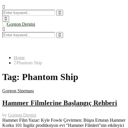
Search
for:
Search
Primary
Menu
Search
for:
Search
Home
Phantom Ship
Tag:
Phantom Ship
Gorgon Sineması
Hammer Filmlerine Başlangıç Rehberi
by
Gorgon Dergisi
Hammer Film Yazar: Kyle Fowle Çevirmen: Büşra Erturan Hammer
Korku 101 İngiliz prodüksiyon evi “Hammer Filmleri”nin etkileyici