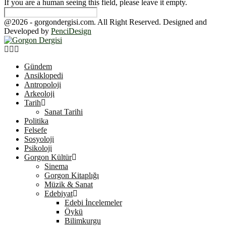
If you are a human seeing this field, please leave it empty.
@2026 - gorgondergisi.com. All Right Reserved. Designed and
Developed by
PenciDesign
Facebook
Twitter
Youtube
Gündem
Ansiklopedi
Antropoloji
Arkeoloji
Tarih
Sanat Tarihi
Politika
Felsefe
Sosyoloji
Psikoloji
Gorgon Kültür
Sinema
Gorgon Kitaplığı
Müzik & Sanat
Edebiyat
Edebi İncelemeler
Öykü
Bilimkurgu