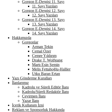
Gorgon E-Dergisi 11. Sayı
11. Sayı Yazıları
Gorgon E-Dergisi 12. Sayı
12. Sayı Yazıları
Gorgon E-Dergisi 13. Sayı
13. Sayı Yazıları
Gorgon E-Dergisi 14. Sayı
14. Sayı Yazıları
Hakkımızda
Gorgonlar
Arman Tekin
Cemal Özer
Cemre Yıldırım
Drake T. Wolfgang
Martı Esin Şemin
Melis Fettahoğlu-Hallier
Utku Baran Ertan
Yazı Gönderme Kuralları
İlanlarımız
Kadrolu ve Süreli Editör İlanı
Kadrolu/Süreli Redaktör İlanı
Çevirmen İlanı
Yazar İlanı
İçerik Kullanım İzni
Reklam ve Sponsorluk Hakkında