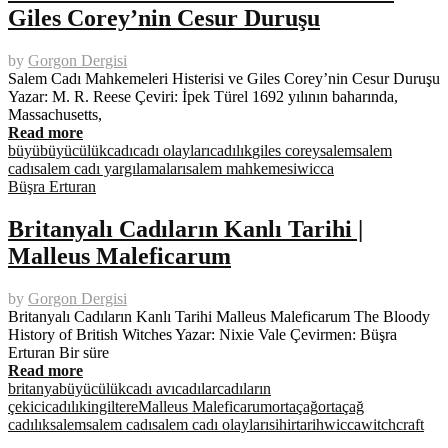
Giles Corey’nin Cesur Duruşu
by
Gorgon Dergisi
Salem Cadı Mahkemeleri Histerisi ve Giles Corey’nin Cesur Duruşu
Yazar: M. R. Reese Çeviri: İpek Türel 1692 yılının baharında,
Massachusetts,
Read more
büyü
büyücülük
cadı
cadı olayları
cadılık
giles corey
salem
salem
cadı
salem cadı yargılamaları
salem mahkemesi
wicca
Büşra Erturan
Britanyalı Cadıların Kanlı Tarihi |
Malleus Maleficarum
by
Gorgon Dergisi
Britanyalı Cadıların Kanlı Tarihi Malleus Maleficarum The Bloody
History of British Witches Yazar: Nixie Vale Çevirmen: Büşra
Erturan Bir süre
Read more
britanya
büyücülük
cadı avı
cadılar
cadıların
çekici
cadılık
ingiltere
Malleus Maleficarum
ortaçağ
ortaçağ
cadılık
salem
salem cadı
salem cadı olayları
sihir
tarih
wicca
witchcraft