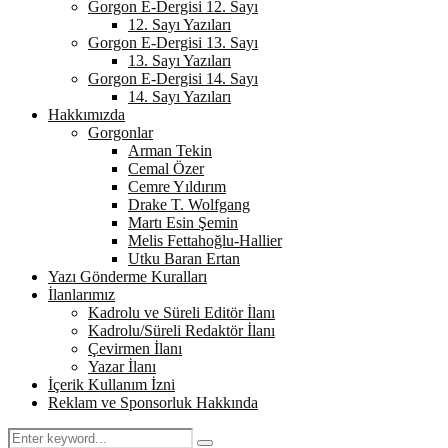
Gorgon E-Dergisi 12. Sayı
12. Sayı Yazıları
Gorgon E-Dergisi 13. Sayı
13. Sayı Yazıları
Gorgon E-Dergisi 14. Sayı
14. Sayı Yazıları
Hakkımızda
Gorgonlar
Arman Tekin
Cemal Özer
Cemre Yıldırım
Drake T. Wolfgang
Martı Esin Şemin
Melis Fettahoğlu-Hallier
Utku Baran Ertan
Yazı Gönderme Kuralları
İlanlarımız
Kadrolu ve Süreli Editör İlanı
Kadrolu/Süreli Redaktör İlanı
Çevirmen İlanı
Yazar İlanı
İçerik Kullanım İzni
Reklam ve Sponsorluk Hakkında
Search