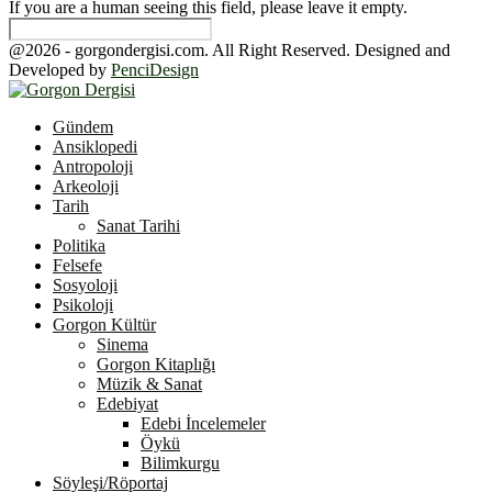
If you are a human seeing this field, please leave it empty.
@2026 - gorgondergisi.com. All Right Reserved. Designed and
Developed by
PenciDesign
Facebook
Twitter
Youtube
Gündem
Ansiklopedi
Antropoloji
Arkeoloji
Tarih
Sanat Tarihi
Politika
Felsefe
Sosyoloji
Psikoloji
Gorgon Kültür
Sinema
Gorgon Kitaplığı
Müzik & Sanat
Edebiyat
Edebi İncelemeler
Öykü
Bilimkurgu
Söyleşi/Röportaj