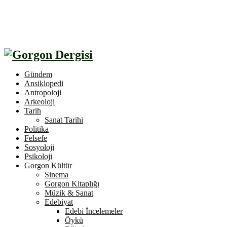
Gündem
Ansiklopedi
Antropoloji
Arkeoloji
Tarih
Sanat Tarihi
Politika
Felsefe
Sosyoloji
Psikoloji
Gorgon Kültür
Sinema
Gorgon Kitaplığı
Müzik & Sanat
Edebiyat
Edebi İncelemeler
Öykü