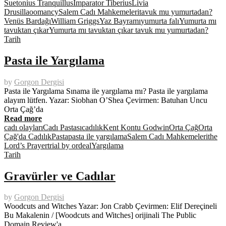
Suetonius Tranquillus
İmparator Tiberius
Livia
Drusilla
oomancy
Salem Cadı Mahkemeleri
tavuk mu yumurtadan?
Venüs Bardağı
William Griggs
Yaz Bayramı
yumurta falı
Yumurta mı
tavuktan çıkar
Yumurta mı tavuktan çıkar tavuk mu yumurtadan?
Tarih
Pasta ile Yargılama
by
Gorgon Dergisi
Pasta ile Yargılama Sınama ile yargılama mı? Pasta ile yargılama
alayım lütfen. Yazar: Siobhan O’Shea Çevirmen: Batuhan Uncu
Orta Çağ’da
Read more
cadı olayları
Cadı Pastası
cadılık
Kent Kontu Godwin
Orta Çağ
Orta
Çağ'da Cadılık
Pasta
pasta ile yargılama
Salem Cadı Mahkemeleri
the
Lord’s Prayer
trial by ordeal
Yargılama
Tarih
Gravürler ve Cadılar
by
Gorgon Dergisi
Woodcuts and Witches Yazar: Jon Crabb Çevirmen: Elif Dereçineli
Bu Makalenin / [Woodcuts and Witches] orijinali The Public
Domain Review'a