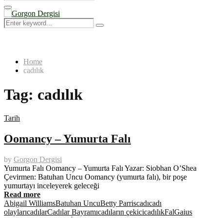
Search
for:
Primary
Menu
Search
Search
for:
Home
cadılık
Tag:
cadılık
Tarih
Oomancy – Yumurta Falı
by
Gorgon Dergisi
Yumurta Falı Oomancy – Yumurta Falı Yazar: Siobhan O’Shea
Çevirmen: Batuhan Uncu Oomancy (yumurta falı), bir poşe
yumurtayı inceleyerek geleceği
Read more
Abigail Williams
Batuhan Uncu
Betty Parris
cadı
cadı
olayları
cadılar
Cadılar Bayramı
cadıların çekici
cadılık
Fal
Gaius