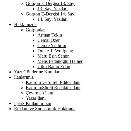
Gorgon E-Dergisi 13. Sayı
13. Sayı Yazıları
Gorgon E-Dergisi 14. Sayı
14. Sayı Yazıları
Hakkımızda
Gorgonlar
Arman Tekin
Cemal Özer
Cemre Yıldırım
Drake T. Wolfgang
Martı Esin Şemin
Melis Fettahoğlu-Hallier
Utku Baran Ertan
Yazı Gönderme Kuralları
İlanlarımız
Kadrolu ve Süreli Editör İlanı
Kadrolu/Süreli Redaktör İlanı
Çevirmen İlanı
Yazar İlanı
İçerik Kullanım İzni
Reklam ve Sponsorluk Hakkında