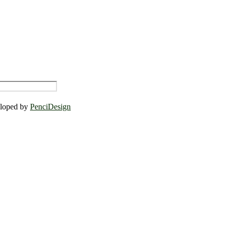
eloped by
PenciDesign