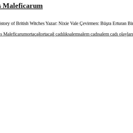
us Maleficarum
story of British Witches Yazar: Nixie Vale Çevirmen: Büşra Erturan Bir
s Maleficarum
ortaçağ
ortaçağ cadılık
salem
salem cadı
salem cadı olayları