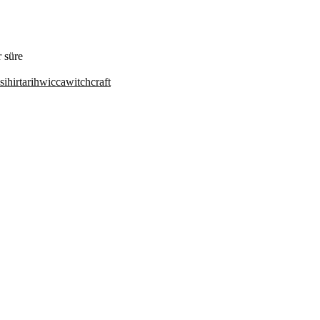
 süre
sihir
tarih
wicca
witchcraft