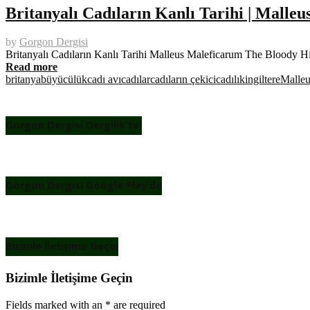
Britanyalı Cadıların Kanlı Tarihi | Malle
by
Gorgon Dergisi
Britanyalı Cadıların Kanlı Tarihi Malleus Maleficarum The Bloody Hi
Read more
britanya
büyücülük
cadı avı
cadılar
cadıların çekici
cadılık
ingiltere
Malleu
Gorgon Dergisi Dergilik’te!
Gorgon Dergisi Google Play’de
Bizimle İletişime Geçin
Bizimle İletişime Geçin
Fields marked with an
*
are required