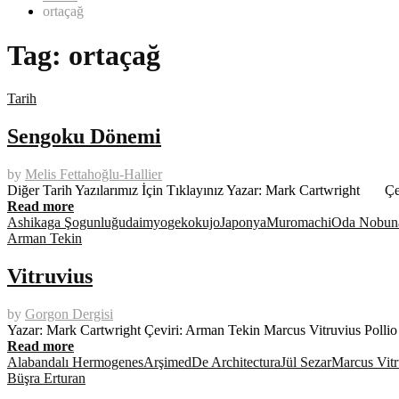
ortaçağ
Tag:
ortaçağ
Tarih
Sengoku Dönemi
by
Melis Fettahoğlu-Hallier
Diğer Tarih Yazılarımız İçin Tıklayınız Yazar: Mark Cartwright 
Read more
Ashikaga Şogunluğu
daimyo
gekokujo
Japonya
Muromachi
Oda Nobun
Arman Tekin
Vitruvius
by
Gorgon Dergisi
Yazar: Mark Cartwright Çeviri: Arman Tekin Marcus Vitruvius Pollio 
Read more
Alabandalı Hermogenes
Arşimed
De Architectura
Jül Sezar
Marcus Vitr
Büşra Erturan