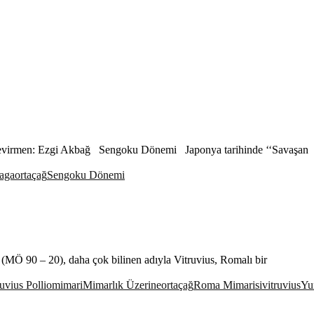
Çevirmen: Ezgi Akbağ Sengoku Dönemi Japonya tarihinde ‘‘Savaşan
aga
ortaçağ
Sengoku Dönemi
(MÖ 90 – 20), daha çok bilinen adıyla Vitruvius, Romalı bir
uvius Pollio
mimari
Mimarlık Üzerine
ortaçağ
Roma Mimarisi
vitruvius
Yu