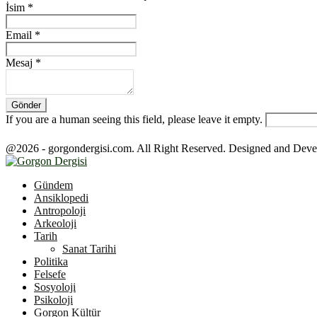
İsim
*
Email
*
Mesaj
*
If you are a human seeing this field, please leave it empty.
@2026 - gorgondergisi.com. All Right Reserved. Designed and Dev
Facebook
Twitter
Youtube
Gündem
Ansiklopedi
Antropoloji
Arkeoloji
Tarih
Sanat Tarihi
Politika
Felsefe
Sosyoloji
Psikoloji
Gorgon Kültür