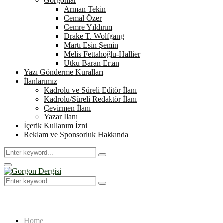
Gorgonlar
Arman Tekin
Cemal Özer
Cemre Yıldırım
Drake T. Wolfgang
Martı Esin Şemin
Melis Fettahoğlu-Hallier
Utku Baran Ertan
Yazı Gönderme Kuralları
İlanlarımız
Kadrolu ve Süreli Editör İlanı
Kadrolu/Süreli Redaktör İlanı
Çevirmen İlanı
Yazar İlanı
İçerik Kullanım İzni
Reklam ve Sponsorluk Hakkında
Search
Search
for:
Primary
Menu
Search
Search
for:
Home