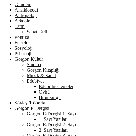
Gündem
Ansiklopedi
Antropoloji
Arkeoloji
Tarih
Sanat Tarihi
Politika
Felsefe
Sosyoloji
Psikoloji
Gorgon Kültür
Sinema
Gorgon Kitaplığı
Müzik & Sanat
Edebiyat
Edebi İncelemeler
Öykü
Bilimkurgu
Söyleşi/Röportaj
Gorgon E-Dergisi
Gorgon E-Dergisi 1. Sayı
1. Sayı Yazıları
Gorgon E-Dergisi 2. Sayı
2. Sayı Yazıları
Gorgon E-Dergisi 3. Sayı