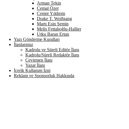
Arman Tekin
Cemal Özer
Cemre Yıldırım
Drake T. Wolfgang
Martı Esin Şemin
Melis Fettahoğlu-Hallier
Utku Baran Ertan
Yazı Gönderme Kuralları
İlanlarımız
Kadrolu ve Süreli Editör İlanı
Kadrolu/Süreli Redaktör İlanı
Çevirmen İlanı
Yazar İlanı
İçerik Kullanım İzni
Reklam ve Sponsorluk Hakkında