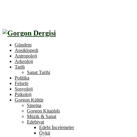
Gündem
Ansiklopedi
Antropoloji
Arkeoloji
Tarih
Sanat Tarihi
Politika
Felsefe
Sosyoloji
Psikoloji
Gorgon Kültür
Sinema
Gorgon Kitaplığı
Müzik & Sanat
Edebiyat
Edebi İncelemeler
Öykü