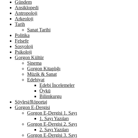
Gündem
Ansiklopedi
Antropoloji
Arkeoloji
Tarih
Sanat Tarihi
Politika
Felsefe
Sosyoloji
Psikoloji
Gorgon Kültür
Sinema
Gorgon Kitaplığı
Müzik & Sanat
Edebiyat
Edebi İncelemeler
Öykü
Bilimkurgu
Söyleşi/Röportaj
Gorgon E-Dergisi
Gorgon E-Dergisi 1. Sayı
1. Sayı Yazıları
Gorgon E-Dergisi 2. Sayı
2. Sayı Yazıları
Gorgon E-Dergisi 3. Sayı