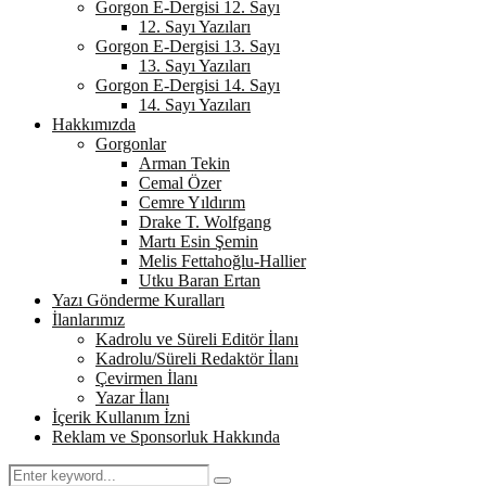
Gorgon E-Dergisi 12. Sayı
12. Sayı Yazıları
Gorgon E-Dergisi 13. Sayı
13. Sayı Yazıları
Gorgon E-Dergisi 14. Sayı
14. Sayı Yazıları
Hakkımızda
Gorgonlar
Arman Tekin
Cemal Özer
Cemre Yıldırım
Drake T. Wolfgang
Martı Esin Şemin
Melis Fettahoğlu-Hallier
Utku Baran Ertan
Yazı Gönderme Kuralları
İlanlarımız
Kadrolu ve Süreli Editör İlanı
Kadrolu/Süreli Redaktör İlanı
Çevirmen İlanı
Yazar İlanı
İçerik Kullanım İzni
Reklam ve Sponsorluk Hakkında
Search