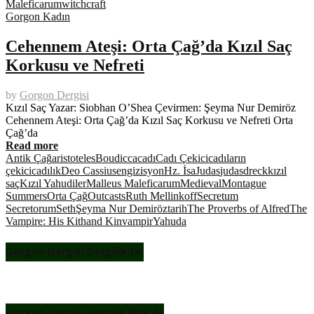
Maleficarum
witchcraft
Gorgon Kadın
Cehennem Ateşi: Orta Çağ’da Kızıl Saç
Korkusu ve Nefreti
by
Gorgon Dergisi
Kızıl Saç Yazar: Siobhan O’Shea Çevirmen: Şeyma Nur Demiröz
Cehennem Ateşi: Orta Çağ’da Kızıl Saç Korkusu ve Nefreti Orta
Çağ’da
Read more
Antik Çağ
aristoteles
Boudicca
cadı
Cadı Çekici
cadıların
çekici
cadılık
Deo Cassius
engizisyon
Hz. İsa
Judas
judasdreck
kızıl
saç
Kızıl Yahudiler
Malleus Maleficarum
Medieval
Montague
Summers
Orta Çağ
Outcasts
Ruth Mellinkoff
Secretum
Secretorum
Seth
Şeyma Nur Demiröz
tarih
The Proverbs of Alfred
The
Vampire: His Kithand Kin
vampir
Yahuda
Gorgon Dergisi Dergilik’te!
Gorgon Dergisi Google Play’de