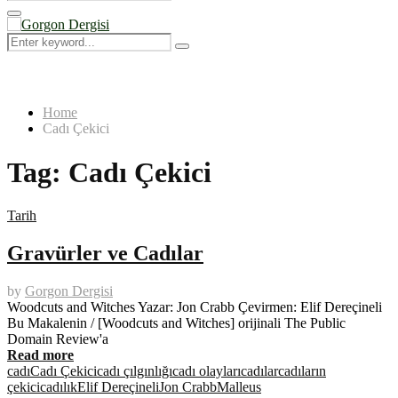
Search
for:
Primary
Menu
Search
Search
for:
Home
Cadı Çekici
Tag:
Cadı Çekici
Tarih
Gravürler ve Cadılar
by
Gorgon Dergisi
Woodcuts and Witches Yazar: Jon Crabb Çevirmen: Elif Dereçineli
Bu Makalenin / [Woodcuts and Witches] orijinali The Public
Domain Review'a
Read more
cadı
Cadı Çekici
cadı çılgınlığı
cadı olayları
cadılar
cadıların
çekici
cadılık
Elif Dereçineli
Jon Crabb
Malleus