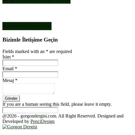
Bizimle İletişime Geçin
Bizimle İletişime Geçin
Fields marked with an
*
are required
İsim
*
Email
*
Mesaj
*
If you are a human seeing this field, please leave it empty.
@2026 - gorgondergisi.com. All Right Reserved. Designed and
Developed by
PenciDesign
Facebook
Twitter
Youtube