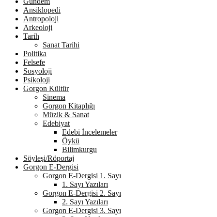
Gündem
Ansiklopedi
Antropoloji
Arkeoloji
Tarih
Sanat Tarihi
Politika
Felsefe
Sosyoloji
Psikoloji
Gorgon Kültür
Sinema
Gorgon Kitaplığı
Müzik & Sanat
Edebiyat
Edebi İncelemeler
Öykü
Bilimkurgu
Söyleşi/Röportaj
Gorgon E-Dergisi
Gorgon E-Dergisi 1. Sayı
1. Sayı Yazıları
Gorgon E-Dergisi 2. Sayı
2. Sayı Yazıları
Gorgon E-Dergisi 3. Sayı