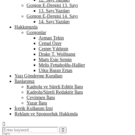
Gorgon E-Dergisi 13. Sayı
13. Sayı Yazıları
Gorgon E-Dergisi 14. Sayı
14. Sayı Yazıları
Hakkımızda
Gorgonlar
Arman Tekin
Cemal Özer
Cemre Yıldırım
Drake T. Wolfgang
Martı Esin Şemin
Melis Fettahoğlu-Hallier
Utku Baran Ertan
Yazı Gönderme Kuralları
İlanlarımız
Kadrolu ve Süreli Editör İlanı
Kadrolu/Süreli Redaktör İlanı
Çevirmen İlanı
Yazar İlanı
İçerik Kullanım İzni
Reklam ve Sponsorluk Hakkında
Search
for:
Search