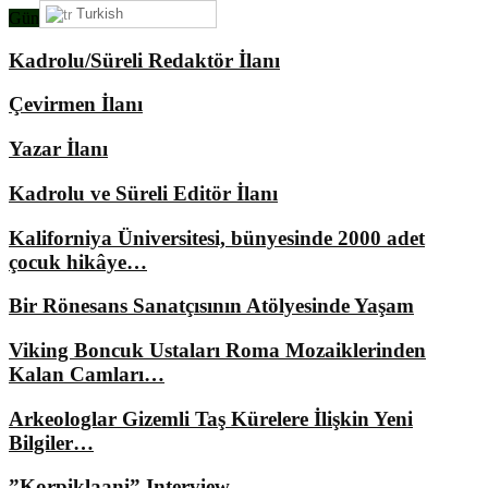
Turkish
Gündemimizde Ne Var?
Kadrolu/Süreli Redaktör İlanı
Çevirmen İlanı
Yazar İlanı
Kadrolu ve Süreli Editör İlanı
Kaliforniya Üniversitesi, bünyesinde 2000 adet
çocuk hikâye…
Bir Rönesans Sanatçısının Atölyesinde Yaşam
Viking Boncuk Ustaları Roma Mozaiklerinden
Kalan Camları…
Arkeologlar Gizemli Taş Kürelere İlişkin Yeni
Bilgiler…
”Korpiklaani” Interview