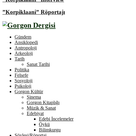
”Korpiklaani” Röportajı
Gündem
Ansiklopedi
Antropoloji
Arkeoloji
Tarih
Sanat Tarihi
Politika
Felsefe
Sosyoloji
Psikoloji
Gorgon Kültür
Sinema
Gorgon Kitaplığı
Müzik & Sanat
Edebiyat
Edebi İncelemeler
Öykü
Bilimkurgu
Söyleşi/Röportaj