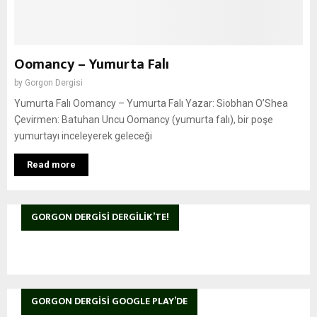
Oomancy – Yumurta Falı
by
Gorgon Dergisi
Yumurta Falı Oomancy – Yumurta Falı Yazar: Siobhan O’Shea
Çevirmen: Batuhan Uncu Oomancy (yumurta falı), bir poşe
yumurtayı inceleyerek geleceği
Read more
GORGON DERGISI DERGILIK’TE!
GORGON DERGISI GOOGLE PLAY’DE