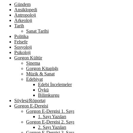
Gündem
Ansiklopedi
Antropoloji
Arkeoloji
Tarih
Sanat Tarihi
Politika
Felsefe
Sosyoloji
Psikoloji
Gorgon Kültür
Sinema
Gorgon Kitaplığı
Müzik & Sanat
Edebiyat
Edebi İncelemeler
Öykü
Bilimkurgu
Söyleşi/Röportaj
Gorgon E-Dergisi
Gorgon E-Dergisi 1. Sayı
1. Sayı Yazıları
Gorgon E-Dergisi 2. Sayı
2. Sayı Yazıları
Gorgon E-Dergisi 3. Sayı