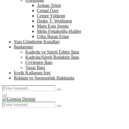
Gorgonlar
Arman Tekin
Cemal Özer
Cemre Yıldırım
Drake T. Wolfgang
Martı Esin Şemin
Melis Fettahoğlu-Hallier
Utku Baran Ertan
Yazı Gönderme Kuralları
İlanlarımız
Kadrolu ve Süreli Editör İlanı
Kadrolu/Süreli Redaktör İlanı
Çevirmen İlanı
Yazar İlanı
İçerik Kullanım İzni
Reklam ve Sponsorluk Hakkında
Search
Search
for:
Primary
Menu
Search
Search
for: