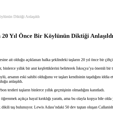
öylünün Diktiği Anlaşıldı
n 20 Yıl Önce Bir Köylünün Diktiği Anlaşıld
ne ait olduğu açıklanan halka şeklindeki taşların 20 yıl önce bir çiftçi t
binlerce yıllık bir anıt keşfettiklerini belirterek İskoçya’ya önemli bir 
ü, arsanın eski sahibi olduğunu ve taşları kendisinin taşıdığını iddia e
lduğu anlaşıldı.
on testleri taşların binlerce yıllık geçmişinin olmadığını kanıtladı.
enmek açıkça hayal kırıklığı yarattı, ama bu olayla kopya bile olda yer
dikili taş bulunuyor. Lewis Adası’ndaki 50 dev taştan oluşan Callanish a