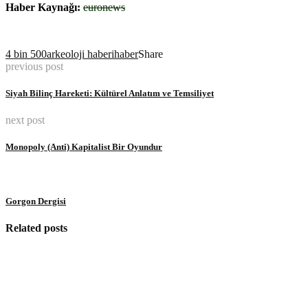
Haber Kaynağı:
euronews
4 bin 500
arkeoloji haberi
haber
Share
previous post
Siyah Bilinç Hareketi: Kültürel Anlatım ve Temsiliyet
next post
Monopoly (Anti) Kapitalist Bir Oyundur
Gorgon Dergisi
Related posts