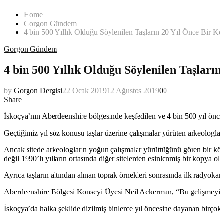
Home
Gorgon Gündem
4 bin 500 Yıllık Olduğu Söylenilen Taşların 20 Yıl Önce Bir K
Gorgon Gündem
4 bin 500 Yıllık Olduğu Söylenilen Taşları
by
Gorgon Dergisi
22 Ocak 2019
12 Ağustos 2019
0
0
Share
İskoçya’nın Aberdeenshire bölgesinde keşfedilen ve 4 bin 500 yıl öncesi
Geçtiğimiz yıl söz konusu taşlar üzerine çalışmalar yürüten arkeologlar, 
Ancak sitede arkeologların yoğun çalışmalar yürüttüğünü gören bir köyl
değil 1990’lı yılların ortasında diğer sitelerden esinlenmiş bir kopya o
Ayrıca taşların altından alınan toprak örnekleri sonrasında ilk radyokarb
Aberdeenshire Bölgesi Konseyi Üyesi Neil Ackerman, “Bu gelişmeyi öğr
İskoçya’da halka şeklide dizilmiş binlerce yıl öncesine dayanan birçok 