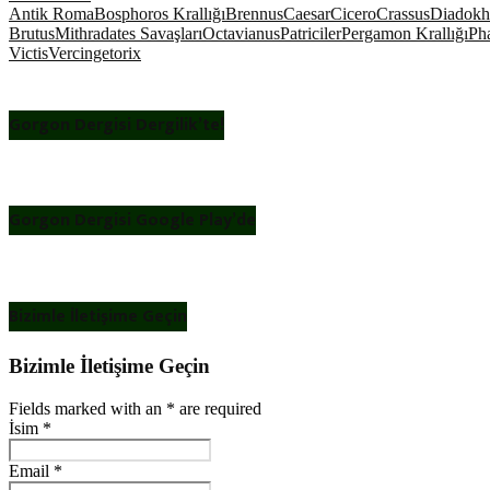
Antik Roma
Bosphoros Krallığı
Brennus
Caesar
Cicero
Crassus
Diadokh 
Brutus
Mithradates Savaşları
Octavianus
Patriciler
Pergamon Krallığı
Ph
Victis
Vercingetorix
Gorgon Dergisi Dergilik’te!
Gorgon Dergisi Google Play’de
Bizimle İletişime Geçin
Bizimle İletişime Geçin
Fields marked with an
*
are required
İsim
*
Email
*