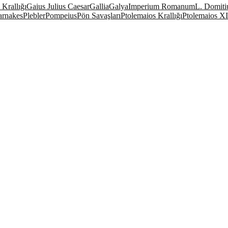
Krallığı
Gaius Julius Caesar
Gallia
Galya
Imperium Romanum
L. Domiti
arnakes
Plebler
Pompeius
Pön Savaşları
Ptolemaios Krallığı
Ptolemaios XI