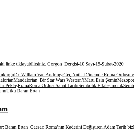
daki linke tıklayabilirsiniz. Gorgon_Dergisi-10.Sayı-15-Şubat-2020__
imkurgu
Dr. William Van Andringa
Geç Antik Dönemde Roma Ordusu v
alorian
Mandalorian: Bir Star Wars Western’i
Martı Esin Şemin
Mezopo
dir Pektaş
Roma
Roma Ordusu
Sanat Tarihi
Sembolik Etkileşimcilik
Sembo
ramı
Utku Baran Ertan
dam
ar: Baran Ertan Caesar: Roma’nın Kaderini Değiştiren Adam Tarih bizl