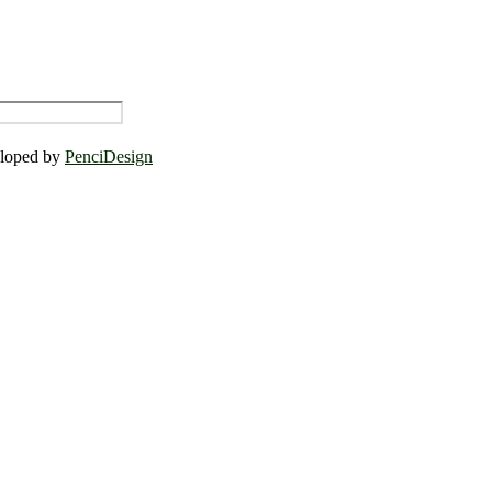
eloped by
PenciDesign