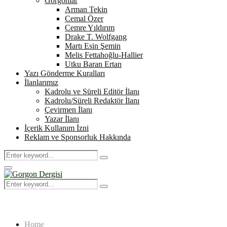
Gorgonlar
Arman Tekin
Cemal Özer
Cemre Yıldırım
Drake T. Wolfgang
Martı Esin Şemin
Melis Fettahoğlu-Hallier
Utku Baran Ertan
Yazı Gönderme Kuralları
İlanlarımız
Kadrolu ve Süreli Editör İlanı
Kadrolu/Süreli Redaktör İlanı
Çevirmen İlanı
Yazar İlanı
İçerik Kullanım İzni
Reklam ve Sponsorluk Hakkında
Search
Search
for:
Primary
Menu
Search
Search
for:
Home