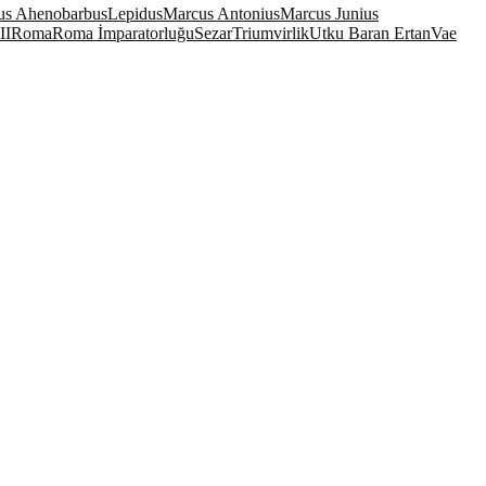
us Ahenobarbus
Lepidus
Marcus Antonius
Marcus Junius
II
Roma
Roma İmparatorluğu
Sezar
Triumvirlik
Utku Baran Ertan
Vae