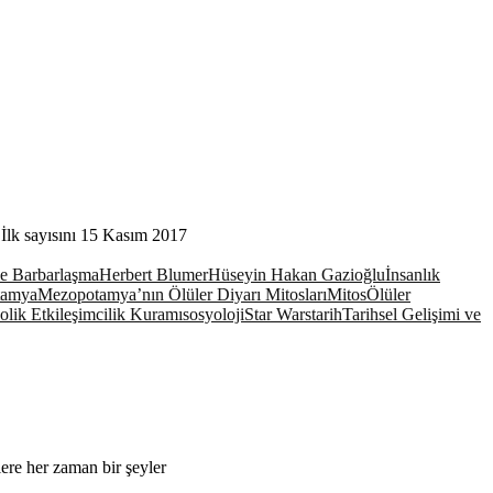
 İlk sayısını 15 Kasım 2017
e Barbarlaşma
Herbert Blumer
Hüseyin Hakan Gazioğlu
İnsanlık
tamya
Mezopotamya’nın Ölüler Diyarı Mitosları
Mitos
Ölüler
lik Etkileşimcilik Kuramı
sosyoloji
Star Wars
tarih
Tarihsel Gelişimi ve
ere her zaman bir şeyler