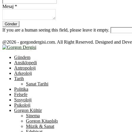
Mesaj
*
If you are a human seeing this field, please leave it empty.
@2026 - gorgondergisi.com. All Right Reserved. Designed and Dev
Facebook
Twitter
Youtube
Gündem
Ansiklopedi
Antropoloji
Arkeoloji
Tarih
Sanat Tarihi
Politika
Felsefe
Sosyoloji
Psikoloji
Gorgon Kültür
Sinema
Gorgon Kitaplığı
Müzik & Sanat
Edebiyat