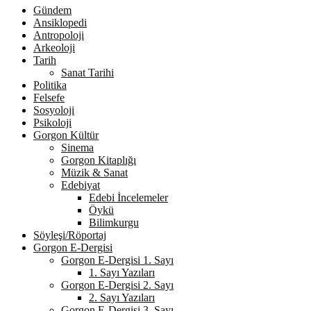
Gündem
Ansiklopedi
Antropoloji
Arkeoloji
Tarih
Sanat Tarihi
Politika
Felsefe
Sosyoloji
Psikoloji
Gorgon Kültür
Sinema
Gorgon Kitaplığı
Müzik & Sanat
Edebiyat
Edebi İncelemeler
Öykü
Bilimkurgu
Söyleşi/Röportaj
Gorgon E-Dergisi
Gorgon E-Dergisi 1. Sayı
1. Sayı Yazıları
Gorgon E-Dergisi 2. Sayı
2. Sayı Yazıları
Gorgon E-Dergisi 3. Sayı