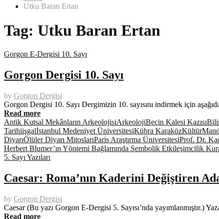
Utku Baran Ertan
Tag:
Utku Baran Ertan
Gorgon E-Dergisi 10. Sayı
Gorgon Dergisi 10. Sayı
by
Gorgon Dergisi
Gorgon Dergisi 10. Sayı Dergimizin 10. sayısını indirmek için aşağı
Read more
Antik Kutsal Mekânların Arkeolojisi
Arkeoloji
Beçin Kalesi Kazısı
Bil
Tarihi
işgal
İstanbul Medeniyet Üniversitesi
Kübra Karaköz
Kültür
Mand
Diyarı
Ölüler Diyarı Mitosları
Paris Araştırma Üniversitesi
Prof. Dr. Ka
Herbert Blumer’ın Yöntemi Bağlamında Sembolik Etkileşimcilik Ku
5. Sayı Yazıları
Caesar: Roma’nın Kaderini Değiştiren A
by
Gorgon Dergisi
Caesar (Bu yazı Gorgon E-Dergisi 5. Sayısı’nda yayımlanmıştır.) Yaz
Read more