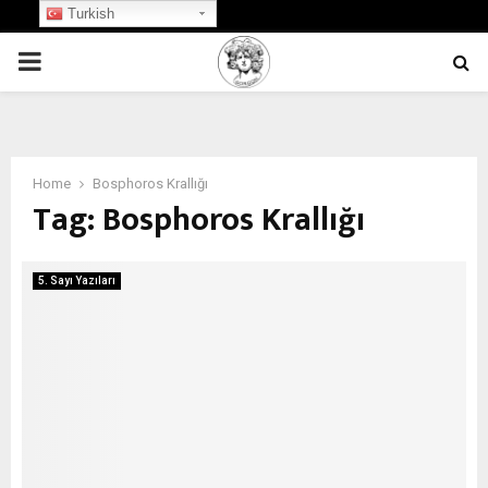
Turkish
PRIMARY
MENU
Home
Bosphoros Krallığı
Tag:
Bosphoros Krallığı
5. Sayı Yazıları