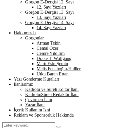
Gorgon E-Dergisi 12. Sayı
12. Sayı Yazıları
Gorgon E-Dergisi 13. Sayı
13. Sayı Yazıları
Gorgon E-Dergisi 14. Sayı
14. Sayı Yazıları
Hakkımızda
Gorgonlar
Arman Tekin
Cemal Özer
Cemre Yıldırım
Drake T. Wolfgang
Martı Esin Şemin
Melis Fettahoğlu-Hallier
Utku Baran Ertan
Yazı Gönderme Kuralları
İlanlarımız
Kadrolu ve Süreli Editör İlanı
Kadrolu/Süreli Redaktör İlanı
Çevirmen İlanı
Yazar İlanı
İçerik Kullanım İzni
Reklam ve Sponsorluk Hakkında
Search