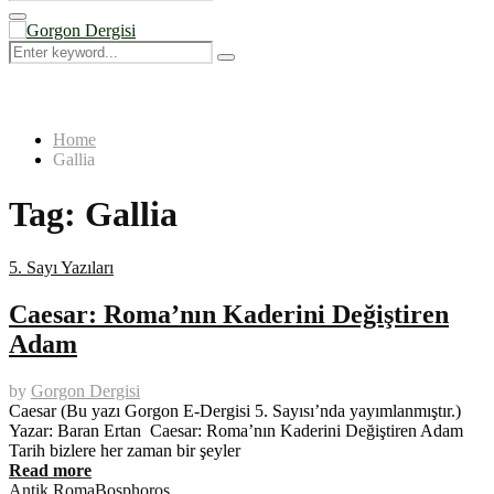
Search
for:
Primary
Menu
Search
Search
for:
Home
Gallia
Tag:
Gallia
5. Sayı Yazıları
Caesar: Roma’nın Kaderini Değiştiren
Adam
by
Gorgon Dergisi
Caesar (Bu yazı Gorgon E-Dergisi 5. Sayısı’nda yayımlanmıştır.)
Yazar: Baran Ertan Caesar: Roma’nın Kaderini Değiştiren Adam
Tarih bizlere her zaman bir şeyler
Read more
Antik Roma
Bosphoros