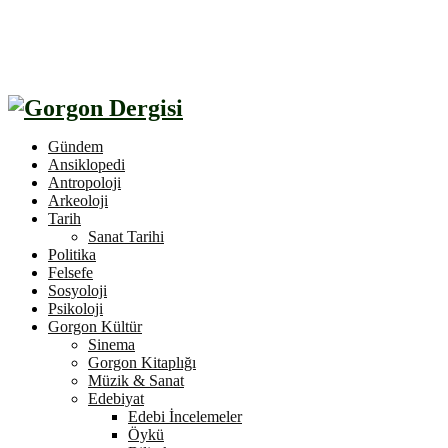
Gündem
Ansiklopedi
Antropoloji
Arkeoloji
Tarih
Sanat Tarihi
Politika
Felsefe
Sosyoloji
Psikoloji
Gorgon Kültür
Sinema
Gorgon Kitaplığı
Müzik & Sanat
Edebiyat
Edebi İncelemeler
Öykü