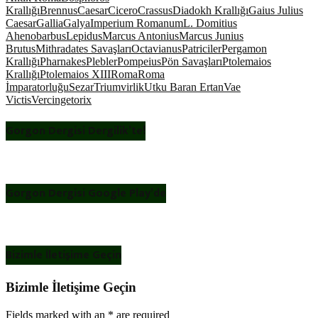
Krallığı
Brennus
Caesar
Cicero
Crassus
Diadokh Krallığı
Gaius Julius
Caesar
Gallia
Galya
Imperium Romanum
L. Domitius
Ahenobarbus
Lepidus
Marcus Antonius
Marcus Junius
Brutus
Mithradates Savaşları
Octavianus
Patriciler
Pergamon
Krallığı
Pharnakes
Plebler
Pompeius
Pön Savaşları
Ptolemaios
Krallığı
Ptolemaios XIII
Roma
Roma
İmparatorluğu
Sezar
Triumvirlik
Utku Baran Ertan
Vae
Victis
Vercingetorix
Gorgon Dergisi Dergilik’te!
Gorgon Dergisi Google Play’de
Bizimle İletişime Geçin
Bizimle İletişime Geçin
Fields marked with an
*
are required