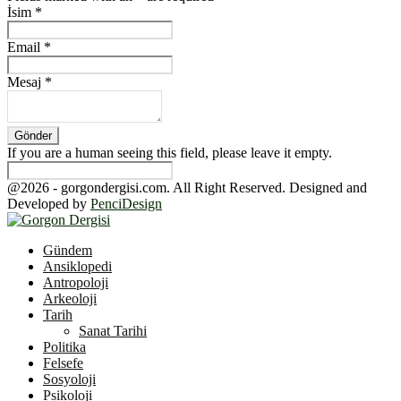
İsim
*
Email
*
Mesaj
*
If you are a human seeing this field, please leave it empty.
@2026 - gorgondergisi.com. All Right Reserved. Designed and
Developed by
PenciDesign
Facebook
Twitter
Youtube
Gündem
Ansiklopedi
Antropoloji
Arkeoloji
Tarih
Sanat Tarihi
Politika
Felsefe
Sosyoloji
Psikoloji