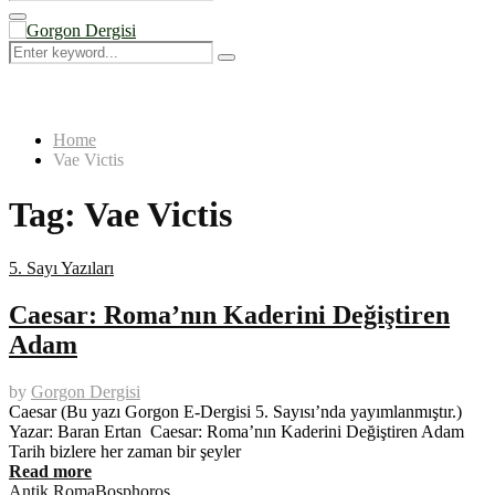
Search
for:
Primary
Menu
Search
Search
for:
Home
Vae Victis
Tag:
Vae Victis
5. Sayı Yazıları
Caesar: Roma’nın Kaderini Değiştiren
Adam
by
Gorgon Dergisi
Caesar (Bu yazı Gorgon E-Dergisi 5. Sayısı’nda yayımlanmıştır.)
Yazar: Baran Ertan Caesar: Roma’nın Kaderini Değiştiren Adam
Tarih bizlere her zaman bir şeyler
Read more
Antik Roma
Bosphoros