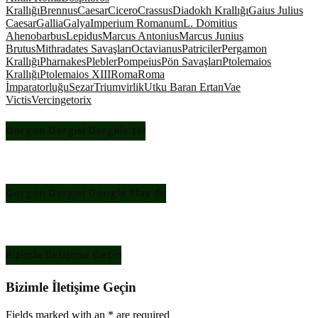
Krallığı
Brennus
Caesar
Cicero
Crassus
Diadokh Krallığı
Gaius Julius
Caesar
Gallia
Galya
Imperium Romanum
L. Domitius
Ahenobarbus
Lepidus
Marcus Antonius
Marcus Junius
Brutus
Mithradates Savaşları
Octavianus
Patriciler
Pergamon
Krallığı
Pharnakes
Plebler
Pompeius
Pön Savaşları
Ptolemaios
Krallığı
Ptolemaios XIII
Roma
Roma
İmparatorluğu
Sezar
Triumvirlik
Utku Baran Ertan
Vae
Victis
Vercingetorix
Gorgon Dergisi Dergilik’te!
Gorgon Dergisi Google Play’de
Bizimle İletişime Geçin
Bizimle İletişime Geçin
Fields marked with an
*
are required