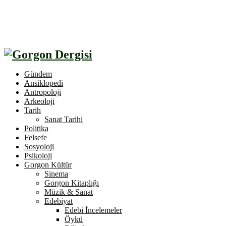
Gündem
Ansiklopedi
Antropoloji
Arkeoloji
Tarih
Sanat Tarihi
Politika
Felsefe
Sosyoloji
Psikoloji
Gorgon Kültür
Sinema
Gorgon Kitaplığı
Müzik & Sanat
Edebiyat
Edebi İncelemeler
Öykü