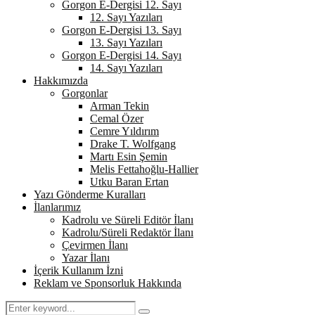
Gorgon E-Dergisi 12. Sayı
12. Sayı Yazıları
Gorgon E-Dergisi 13. Sayı
13. Sayı Yazıları
Gorgon E-Dergisi 14. Sayı
14. Sayı Yazıları
Hakkımızda
Gorgonlar
Arman Tekin
Cemal Özer
Cemre Yıldırım
Drake T. Wolfgang
Martı Esin Şemin
Melis Fettahoğlu-Hallier
Utku Baran Ertan
Yazı Gönderme Kuralları
İlanlarımız
Kadrolu ve Süreli Editör İlanı
Kadrolu/Süreli Redaktör İlanı
Çevirmen İlanı
Yazar İlanı
İçerik Kullanım İzni
Reklam ve Sponsorluk Hakkında
Search