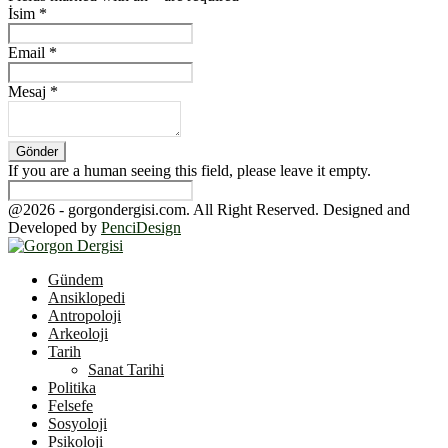
İsim
*
Email
*
Mesaj
*
If you are a human seeing this field, please leave it empty.
@2026 - gorgondergisi.com. All Right Reserved. Designed and
Developed by
PenciDesign
Facebook
Twitter
Youtube
Gündem
Ansiklopedi
Antropoloji
Arkeoloji
Tarih
Sanat Tarihi
Politika
Felsefe
Sosyoloji
Psikoloji