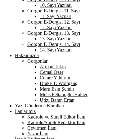
10. Sayı Yazıları
Gorgon E-Dergisi 11. Sayı
11. Sayı Yazıları
Gorgon E-Dergisi 12. Sayı
12. Sayı Yazıları
Gorgon E-Dergisi 13. Sayı
13. Sayı Yazıları
Gorgon E-Dergisi 14. Sayı
14. Sayı Yazıları
Hakkımızda
Gorgonlar
Arman Tekin
Cemal Özer
Cemre Yıldırım
Drake T. Wolfgang
Martı Esin Şemin
Melis Fettahoğlu-Hallier
Utku Baran Ertan
Yazı Gönderme Kuralları
İlanlarımız
Kadrolu ve Süreli Editör İlanı
Kadrolu/Süreli Redaktör İlanı
Çevirmen İlanı
Yazar İlanı