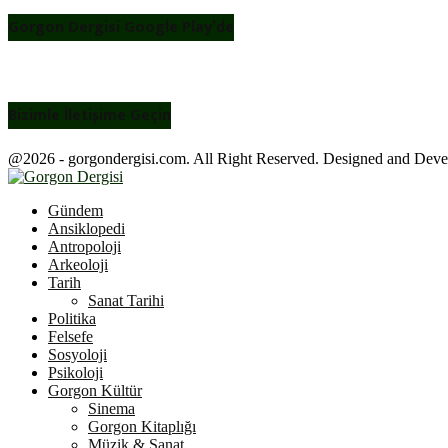
Gorgon Dergisi Google Play’de
Bizimle İletişime Geçin
@2026 - gorgondergisi.com. All Right Reserved. Designed and Dev
Facebook
Twitter
Youtube
Gündem
Ansiklopedi
Antropoloji
Arkeoloji
Tarih
Sanat Tarihi
Politika
Felsefe
Sosyoloji
Psikoloji
Gorgon Kültür
Sinema
Gorgon Kitaplığı
Müzik & Sanat