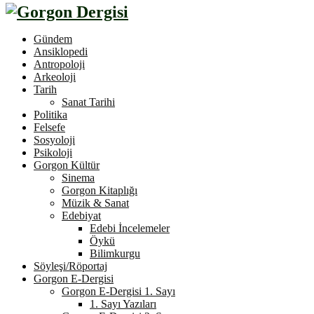
Gündem
Ansiklopedi
Antropoloji
Arkeoloji
Tarih
Sanat Tarihi
Politika
Felsefe
Sosyoloji
Psikoloji
Gorgon Kültür
Sinema
Gorgon Kitaplığı
Müzik & Sanat
Edebiyat
Edebi İncelemeler
Öykü
Bilimkurgu
Söyleşi/Röportaj
Gorgon E-Dergisi
Gorgon E-Dergisi 1. Sayı
1. Sayı Yazıları