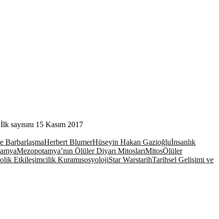
 İlk sayısını 15 Kasım 2017
e Barbarlaşma
Herbert Blumer
Hüseyin Hakan Gazioğlu
İnsanlık
tamya
Mezopotamya’nın Ölüler Diyarı Mitosları
Mitos
Ölüler
lik Etkileşimcilik Kuramı
sosyoloji
Star Wars
tarih
Tarihsel Gelişimi ve