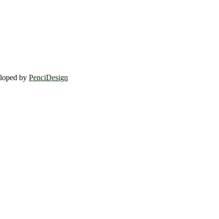
eloped by
PenciDesign