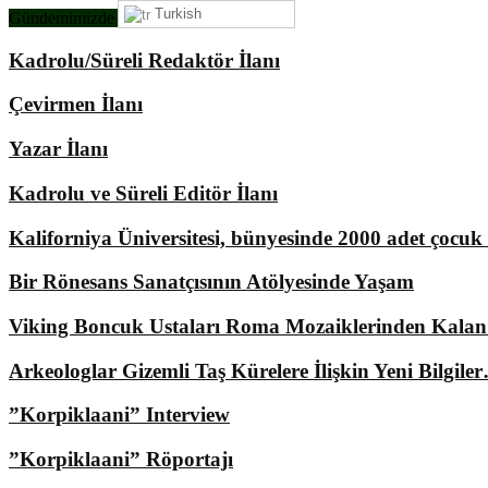
Turkish
Gündemimizde Ne Var?
Kadrolu/Süreli Redaktör İlanı
Çevirmen İlanı
Yazar İlanı
Kadrolu ve Süreli Editör İlanı
Kaliforniya Üniversitesi, bünyesinde 2000 adet çocu
Bir Rönesans Sanatçısının Atölyesinde Yaşam
Viking Boncuk Ustaları Roma Mozaiklerinden Kala
Arkeologlar Gizemli Taş Kürelere İlişkin Yeni Bilgile
”Korpiklaani” Interview
”Korpiklaani” Röportajı