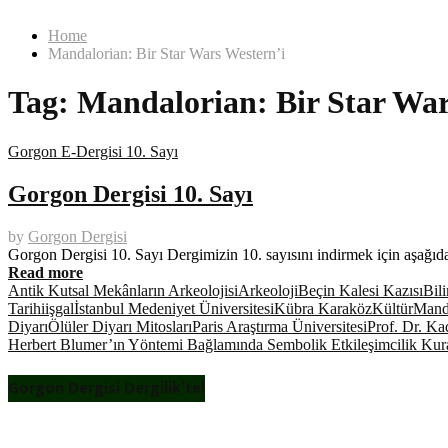
Home
Mandalorian: Bir Star Wars Western’i
Tag:
Mandalorian: Bir Star War
Gorgon E-Dergisi 10. Sayı
Gorgon Dergisi 10. Sayı
by
Gorgon Dergisi
Gorgon Dergisi 10. Sayı Dergimizin 10. sayısını indirmek için aşağı
Read more
Antik Kutsal Mekânların Arkeolojisi
Arkeoloji
Beçin Kalesi Kazısı
Bil
Tarihi
işgal
İstanbul Medeniyet Üniversitesi
Kübra Karaköz
Kültür
Mand
Diyarı
Ölüler Diyarı Mitosları
Paris Araştırma Üniversitesi
Prof. Dr. Ka
Herbert Blumer’ın Yöntemi Bağlamında Sembolik Etkileşimcilik Ku
Gorgon Dergisi Dergilik’te!