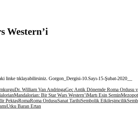
s Western’i
daki linke tıklayabilirsiniz. Gorgon_Dergisi-10.Sayı-15-Şubat-2020__
imkurgu
Dr. William Van Andringa
Geç Antik Dönemde Roma Ordusu v
alorian
Mandalorian: Bir Star Wars Western’i
Martı Esin Şemin
Mezopo
dir Pektaş
Roma
Roma Ordusu
Sanat Tarihi
Sembolik Etkileşimcilik
Sembo
ramı
Utku Baran Ertan