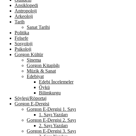
Ansiklopedi
Antropoloji
Arkeoloji
Tarih
Sanat Tarihi
Politika
Felsefe
Sosyoloji
Psikoloji
Gorgon Kültür
Sinema
Gorgon Kitaplığı
Müzik & Sanat
Edebiyat
Edebi İncelemeler
Öykü
Bilimkurgu
Söyleşi/Röportaj
Gorgon E-Dergisi
Gorgon E-Dergisi 1. Sayı
1. Sayı Yazıları
Gorgon E-Dergisi 2. Sayı
2. Sayı Yazıları
Gorgon E-Dergisi 3. Sayı