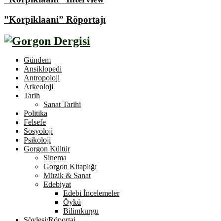
”Korpiklaani” Röportajı
Gündem
Ansiklopedi
Antropoloji
Arkeoloji
Tarih
Sanat Tarihi
Politika
Felsefe
Sosyoloji
Psikoloji
Gorgon Kültür
Sinema
Gorgon Kitaplığı
Müzik & Sanat
Edebiyat
Edebi İncelemeler
Öykü
Bilimkurgu
Söyleşi/Röportaj