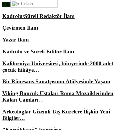
Turkish
Gündemimizde Ne Var?
Kadrolu/Süreli Redaktör İlanı
Çevirmen İlanı
Yazar İlanı
Kadrolu ve Süreli Editör İlanı
Kaliforniya Üniversitesi, bünyesinde 2000 adet
çocuk hikâye…
Bir Rönesans Sanatçısının Atölyesinde Yaşam
Viking Boncuk Ustaları Roma Mozaiklerinden
Kalan Camları…
Arkeologlar Gizemli Taş Kürelere İlişkin Yeni
Bilgiler…
”Korpiklaani” Interview