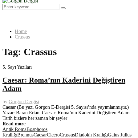
Menu
Search
Search
for:
Home
Crassus
Tag:
Crassus
5. Sayı Yazıları
Caesar: Roma’nın Kaderini Değiştiren
Adam
by
Gorgon Dergisi
Caesar (Bu yazı Gorgon E-Dergisi 5. Sayısı’nda yayımlanmıştır.)
Yazar: Baran Ertan Caesar: Roma’nın Kaderini Değiştiren Adam
Tarih bizlere her zaman bir şeyler
Read more
Antik Roma
Bosphoros
Krallığı
Brennus
Caesar
Cicero
Crassus
Diadokh Krallığı
Gaius Julius