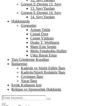
Gorgon E-Dergisi 13. Sayı
13. Sayı Yazıları
Gorgon E-Dergisi 14. Sayı
14. Sayı Yazıları
Hakkımızda
Gorgonlar
Arman Tekin
Cemal Özer
Cemre Yıldırım
Drake T. Wolfgang
Martı Esin Şemin
Melis Fettahoğlu-Hallier
Utku Baran Ertan
Yazı Gönderme Kuralları
İlanlarımız
Kadrolu ve Süreli Editör İlanı
Kadrolu/Süreli Redaktör İlanı
Çevirmen İlanı
Yazar İlanı
İçerik Kullanım İzni
Reklam ve Sponsorluk Hakkında
Search
Search
for:
Primary