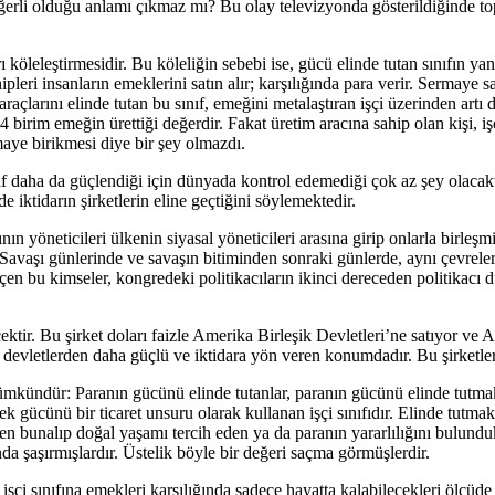
ğerli olduğu anlamı çıkmaz mı? Bu olay televizyonda gösterildiğinde to
köleleştirmesidir. Bu köleliğin sebebi ise, gücü elinde tutan sınıfın yan
pleri insanların emeklerini satın alır; karşılığında para verir. Sermaye sah
 araçlarını elinde tutan bu sınıf, emeğini metalaştıran işçi üzerinden ar
 4 birim emeğin ürettiği değerdir. Fakat üretim aracına sahip olan kişi, i
aye birikmesi diye bir şey olmazdı.
 daha da güçlendiği için dünyada kontrol edemediği çok az şey olacakt
 iktidarın şirketlerin eline geçtiğini söylemektedir.
öneticileri ülkenin siyasal yöneticileri arasına girip onlarla birleşmiş
ya Savaşı günlerinde ve savaşın bitiminden sonraki günlerde, aynı çevrel
çen bu kimseler, kongredeki politikacıların ikinci dereceden politikacı 
ektir. Bu şirket doları faizle Amerika Birleşik Devletleri’ne satıyor ve 
 devletlerden daha güçlü ve iktidara yön veren konumdadır. Bu şirketler 
kündür: Paranın gücünü elinde tutanlar, paranın gücünü elinde tutmak
mek gücünü bir ticaret unsuru olarak kullanan işçi sınıfıdır. Elinde tutmak
en bunalıp doğal yaşamı tercih eden ya da paranın yararlılığını bulund
ında şaşırmışlardır. Üstelik böyle bir değeri saçma görmüşlerdir.
 sınıfına emekleri karşılığında sadece hayatta kalabilecekleri ölçüde p