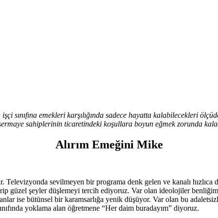
i sınıfına emekleri karşılığında sadece hayatta kalabilecekleri ölçüde
 sermaye sahiplerinin ticaretindeki koşullara boyun eğmek zorunda kalac
Alırım Emeğini Mike
ar. Televizyonda sevilmeyen bir programa denk gelen ve kanalı hızlıca d
 güzel şeyler düşlemeyi tercih ediyoruz. Var olan ideolojiler benliğimi
lar ise bütünsel bir karamsarlığa yenik düşüyor. Var olan bu adaletsizl
r sınıfında yoklama alan öğretmene “Her daim buradayım” diyoruz.