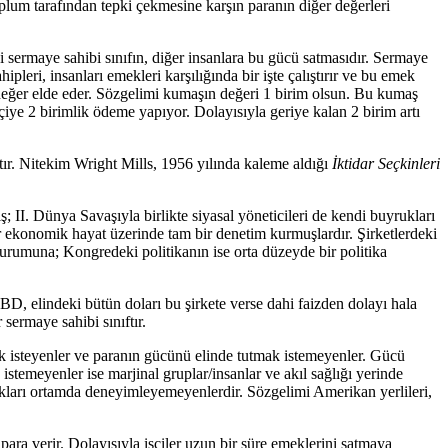
plum tarafından tepki çekmesine karşın paranın diğer değerleri
i sermaye sahibi sınıfın, diğer insanlara bu gücü satmasıdır. Sermaye
ipleri, insanları emekleri karşılığında bir işte çalıştırır ve bu emek
tı değer elde eder. Sözgelimi kumaşın değeri 1 birim olsun. Bu kumaş
şçiye 2 birimlik ödeme yapıyor. Dolayısıyla geriye kalan 2 birim artı
ır. Nitekim Wright Mills, 1956 yılında kaleme aldığı
İktidar Seçkinleri
; II. Dünya Savaşıyla birlikte siyasal yöneticileri de kendi buyrukları
er ekonomik hayat üzerinde tam bir denetim kurmuşlardır. Şirketlerdeki
durumuna; Kongredeki politikanın ise orta düzeyde bir politika
ABD, elindeki bütün doları bu şirkete verse dahi faizden dolayı hala
sermaye sahibi sınıftır.
 isteyenler ve paranın gücünü elinde tutmak istemeyenler. Gücü
 istemeyenler ise marjinal gruplar/insanlar ve akıl sağlığı yerinde
ukları ortamda deneyimleyemeyenlerdir. Sözgelimi Amerikan yerlileri,
ara verir. Dolayısıyla işçiler uzun bir süre emeklerini satmaya