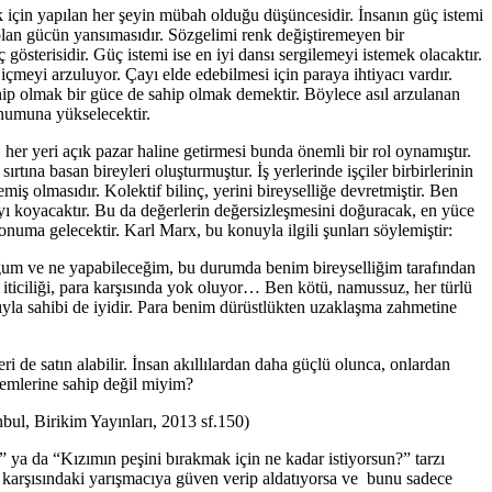
ak için yapılan her şeyin mübah olduğu düşüncesidir. İnsanın güç istemi
 olan gücün yansımasıdır. Sözgelimi renk değiştiremeyen bir
österisidir. Güç istemi ise en iyi dansı sergilemeyi istemek olacaktır.
meyi arzuluyor. Çayı elde edebilmesi için paraya ihtiyacı vardır.
ahip olmak bir güce de sahip olmak demektir. Böylece asıl arzulanan
onumuna yükselecektir.
er yeri açık pazar haline getirmesi bunda önemli bir rol oynamıştır.
tına basan bireyleri oluşturmuştur. İş yerlerinde işçiler birbirlerinin
ş olmasıdır. Kolektif bilinç, yerini bireyselliğe devretmiştir. Ben
ayı koyacaktır. Bu da değerlerin değersizleşmesini doğuracak, en yüce
onuma gelecektir. Karl Marx, bu konuyla ilgili şunları söylemiştir:
duğum ve ne yapabileceğim, bu durumda benim bireyselliğim tarafından
 iticiliği, para karşısında yok oluyor… Ben kötü, namussuz, her türlü
ısıyla sahibi de iyidir. Para benim dürüstlükten uzaklaşma zahmetine
ri de satın alabilir. İnsan akıllılardan daha güçlü olunca, onlardan
demlerine sahip değil miyim?
bul, Birikim Yayınları, 2013 sf.150)
n” ya da “Kızımın peşini bırakmak için ne kadar istiyorsun?” tarzı
ı, karşısındaki yarışmacıya güven verip aldatıyorsa ve bunu sadece