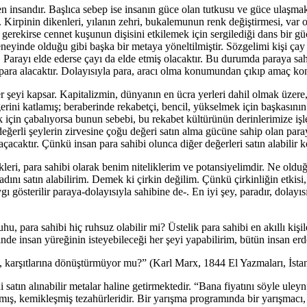
 eden insandır. Başlıca sebep ise insanın güce olan tutkusu ve güce ulaşm
. Kirpinin dikenleri, yılanın zehri, bukalemunun renk değiştirmesi, var
ekirse cennet kuşunun dişisini etkilemek için sergilediği dans bir güç g
inde olduğu gibi başka bir metaya yöneltilmiştir. Sözgelimi kişi çay iç
r. Parayı elde ederse çayı da elde etmiş olacaktır. Bu durumda paraya s
an, para alacaktır. Dolayısıyla para, aracı olma konumundan çıkıp amaç k
eyi kapsar. Kapitalizmin, dünyanın en ücra yerleri dahil olmak üzere, h
ni katlamış; beraberinde rekabetçi, bencil, yükselmek için başkasının sır
çin çabalıyorsa bunun sebebi, bu rekabet kültürünün derinlerimize işlemi
değerli şeylerin zirvesine çoğu değeri satın alma gücüne sahip olan par
çacaktır. Çünkü insan para sahibi olunca diğer değerleri satın alabilir k
leri, para sahibi olarak benim niteliklerim ve potansiyelimdir. Ne ol
ını satın alabilirim. Demek ki çirkin değilim. Çünkü çirkinliğin etkisi,
ı gösterilir paraya-dolayısıyla sahibine de-. En iyi şey, paradır, dolay
u, para sahibi hiç ruhsuz olabilir mi? Üstelik para sahibi en akıllı kişile
nde insan yüreğinin isteyebileceği her şeyi yapabilirim, bütün insan er
 karşıtlarına dönüştürmüyor mu?” (Karl Marx, 1844 El Yazmaları, İstan
satın alınabilir metalar haline getirmektedir. “Bana fiyatını söyle uley
aşmış, kemikleşmiş tezahürleridir. Bir yarışma programında bir yarışmac