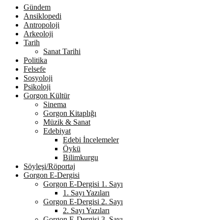
Gündem
Ansiklopedi
Antropoloji
Arkeoloji
Tarih
Sanat Tarihi
Politika
Felsefe
Sosyoloji
Psikoloji
Gorgon Kültür
Sinema
Gorgon Kitaplığı
Müzik & Sanat
Edebiyat
Edebi İncelemeler
Öykü
Bilimkurgu
Söyleşi/Röportaj
Gorgon E-Dergisi
Gorgon E-Dergisi 1. Sayı
1. Sayı Yazıları
Gorgon E-Dergisi 2. Sayı
2. Sayı Yazıları
Gorgon E-Dergisi 3. Sayı