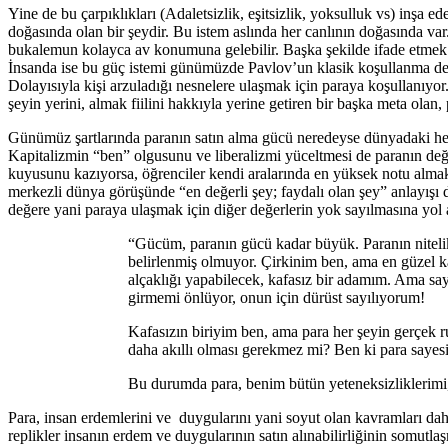
Yine de bu çarpıklıkları (Adaletsizlik, eşitsizlik, yoksulluk vs) inşa
doğasında olan bir şeydir. Bu istem aslında her canlının doğasında var
bukalemun kolayca av konumuna gelebilir. Başka şekilde ifade etmek ger
İnsanda ise bu güç istemi günümüzde Pavlov’un klasik koşullanma deney
Dolayısıyla kişi arzuladığı nesnelere ulaşmak için paraya koşullanıyo
şeyin yerini, almak fiilini hakkıyla yerine getiren bir başka meta ol
Günümüz şartlarında paranın satın alma gücü neredeyse dünyadaki her ş
Kapitalizmin “ben” olgusunu ve liberalizmi yüceltmesi de paranın değeri
kuyusunu kazıyorsa, öğrenciler kendi aralarında en yüksek notu almak i
merkezli dünya görüşünde “en değerli şey; faydalı olan şey” anlayışı 
değere yani paraya ulaşmak için diğer değerlerin yok sayılmasına yol a
“Gücüm, paranın gücü kadar büyük. Paranın nitelik
belirlenmiş olmuyor. Çirkinim ben, ama en güzel kad
alçaklığı yapabilecek, kafasız bir adamım. Ama sayg
girmemi önlüyor, onun için dürüst sayılıyorum!
Kafasızın biriyim ben, ama para her şeyin gerçek ruh
daha akıllı olması gerekmez mi? Ben ki para sayesi
Bu durumda para, benim bütün yeteneksizliklerimi,
Para, insan erdemlerini ve duygularını yani soyut olan kavramları dahi 
replikler insanın erdem ve duygularının satın alınabilirliğinin somutl