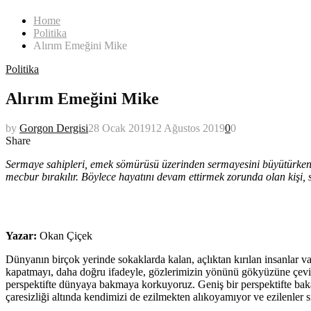
Home
Politika
Alırım Emeğini Mike
Politika
Alırım Emeğini Mike
by
Gorgon Dergisi
28 Ocak 2019
12 Ağustos 2019
0
0
Share
Sermaye sahipleri, emek sömürüsü üzerinden sermayesini büyütürken işç
mecbur bırakılır. Böylece hayatını devam ettirmek zorunda olan kişi,
Yazar:
Okan Çiçek
Dünyanın birçok yerinde sokaklarda kalan, açlıktan kırılan insanlar v
kapatmayı, daha doğru ifadeyle, gözlerimizin yönünü gökyüzüne çevirip
perspektifte dünyaya bakmaya korkuyoruz. Geniş bir perspektifte bakan
çaresizliği altında kendimizi de ezilmekten alıkoyamıyor ve ezilenle