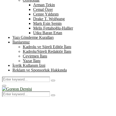
Gorgonlar
Arman Tekin
Cemal Özer
Cemre Yıldırım
Drake T. Wolfgang
Martı Esin Şemin
Melis Fettahoğlu-Hallier
Utku Baran Ertan
Yazı Gönderme Kuralları
İlanlarımız
Kadrolu ve Süreli Editör İlanı
Kadrolu/Süreli Redaktör İlanı
Çevirmen İlanı
Yazar İlanı
İçerik Kullanım İzni
Reklam ve Sponsorluk Hakkında
Search
Search
for:
Primary
Menu
Search
Search
for: