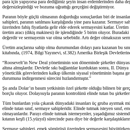
para için yapıyorsa para dediğimiz şeyin insan erdemlerinden daha de
değersizleştirdiği ve bozuma uğrattığı gerçeğini değiştirmiyor.
Paranın böyle güçlü olmasının doğurduğu sonuçlardan biri de insanları 
sahipleri, paranın satılması karşılığında yine para kazanır. Sermaye sahi
üzerinden fahiş fiyatlarda gelir elde ederek sermayesini katlar. Üretim
üretim aracı (dikiş makinesi) ile işlendiğinde 5 birim oluyor. Buradaki
değerdir ve sermayenin var olma sebebidir. Artı değer olmaksızın serm
Üretim araçlarına sahip olma durumundan dolayı para kazanan bu sınıf
kitabında, (1974, Bilgi Yayınevi, sf.382) Amerika Birleşik Devletlerinde
“Roosevelt’in New Deal yönetiminin son döneminde şirketler dünyasının y
altına almışlardır. Devletle sıkı bağlantılar kurduktan sonra, II. Dün
yöneticilik görevlerinden kalkıp ülkenin siyasal yönetiminin başına ge
durumuna indirgenmesi sürecini hızlandırmıştır.”
Şu anda Dolar’ın basım yetkisinin özel şirkette olduğu bilinen bir gerç
borçlu oluyor. Dolayısıyla paranın kontrolünü elinde tutan bu şirketler
Tüm bunlardan yola çıkarak dünyadaki insanları üç gruba ayırmak müm
elinde tutan sınıf, sermaye sahipleridir. Elinde tutmak isteyen sınıf, e
olmayanlardır. Parayı elinde tutmak istemeyenler, yaşadığımız sistemd
kıtanın keşfi (15.yüzyıl) sürecinde para diye bir değerle karşılaştıklar
Sermaye sahipleri, emek sömürüsü üzerinden sermayesini büyütürken işçi