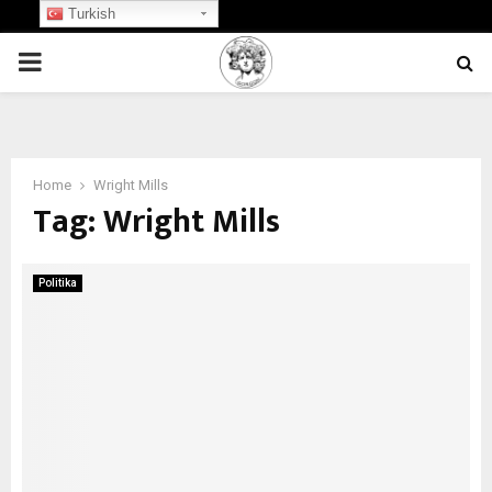
Turkish
PRIMARY
MENU
Home
Wright Mills
Tag:
Wright Mills
Politika