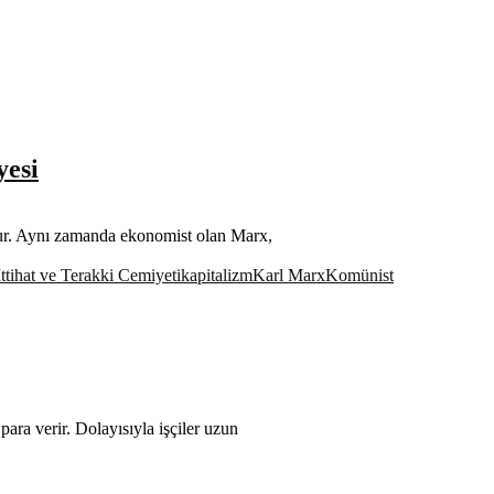
yesi
ur. Aynı zamanda ekonomist olan Marx,
İttihat ve Terakki Cemiyeti
kapitalizm
Karl Marx
Komünist
ara verir. Dolayısıyla işçiler uzun