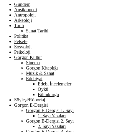
Gündem
Ansiklopedi
Antropoloji
Arkeoloji
Tarih
Sanat Tarihi
Politika
Felsefe
Sosyoloji
Psikoloji
Gorgon Kültür
Sinema
Gorgon Kitaplığı
Müzik & Sanat
Edebiyat
Edebi İncelemeler
Öykü
Bilimkurgu
Söyleşi/Röportaj
Gorgon E-Dergisi
Gorgon E-Dergisi 1. Sayı
1. Sayı Yazıları
Gorgon E-Dergisi 2. Sayı
2. Sayı Yazıları
Gorgon E-Dergisi 3. Sayı