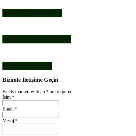
Gorgon Dergisi Dergilik’te!
Gorgon Dergisi Google Play’de
Bizimle İletişime Geçin
Bizimle İletişime Geçin
Fields marked with an
*
are required
İsim
*
Email
*
Mesaj
*