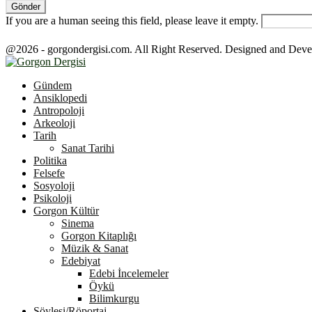
If you are a human seeing this field, please leave it empty.
@2026 - gorgondergisi.com. All Right Reserved. Designed and Dev
Facebook
Twitter
Youtube
Gündem
Ansiklopedi
Antropoloji
Arkeoloji
Tarih
Sanat Tarihi
Politika
Felsefe
Sosyoloji
Psikoloji
Gorgon Kültür
Sinema
Gorgon Kitaplığı
Müzik & Sanat
Edebiyat
Edebi İncelemeler
Öykü
Bilimkurgu
Söyleşi/Röportaj