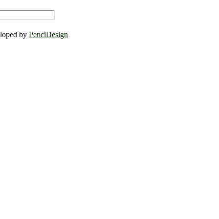
eloped by
PenciDesign