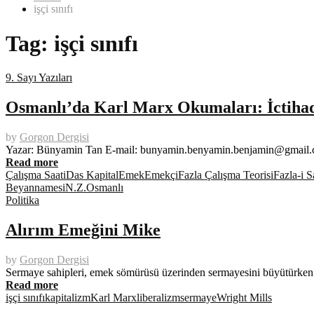
işçi sınıfı
Tag:
işçi sınıfı
9. Sayı Yazıları
Osmanlı’da Karl Marx Okumaları: İctihad
by
Gorgon Dergisi
Yazar: Bünyamin Tan E-mail: bunyamin.benyamin.benjamin@gmail.com
Read more
Çalışma Saati
Das Kapital
Emek
Emekçi
Fazla Çalışma Teorisi
Fazla-i S
Beyannamesi
N.Z.
Osmanlı
Politika
Alırım Emeğini Mike
by
Gorgon Dergisi
Sermaye sahipleri, emek sömürüsü üzerinden sermayesini büyütürken işçi
Read more
işçi sınıfı
kapitalizm
Karl Marx
liberalizm
sermaye
Wright Mills