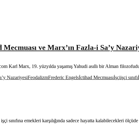
 Mecmuası ve Marx’ın Fazla-i Sa’y Nazari
 Karl Marx, 19. yüzyılda yaşamış Yahudi asıllı bir Alman filozofud
a’y Nazariyesi
Feodalizm
Frederic Engels
İctihad Mecmuası
İşçi
işçi sınıfı
 sınıfına emekleri karşılığında sadece hayatta kalabilecekleri ölçüde p