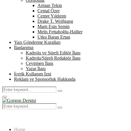
Gorgonlar
Arman Tekin
Cemal Özer
Cemre Yıldırım
Drake T. Wolfgang
Martı Esin Şemin
Melis Fettahoğlu-Hallier
Utku Baran Ertan
Yazı Gönderme Kuralları
İlanlarımız
Kadrolu ve Süreli Editör İlanı
Kadrolu/Süreli Redaktör İlanı
Çevirmen İlanı
Yazar İlanı
İçerik Kullanım İzni
Reklam ve Sponsorluk Hakkında
Search
Search
for:
Primary
Menu
Search
Search
for:
Home