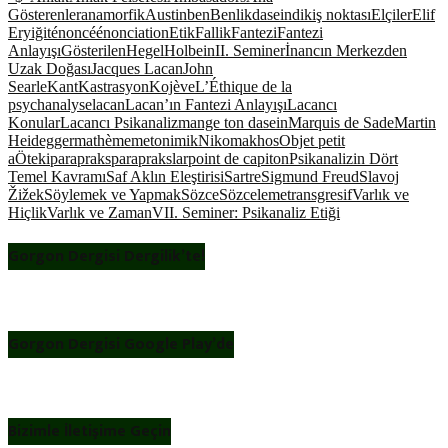
Gösterenler
anamorfik
Austin
ben
Benlik
dasein
dikiş noktası
Elçiler
Elif
Eryiğit
énoncé
énonciation
Etik
Fallik
Fantezi
Fantezi
Anlayışı
Gösterilen
Hegel
Holbein
II. Seminer
İnancın Merkezden
Uzak Doğası
Jacques Lacan
John
Searle
Kant
Kastrasyon
Kojève
L’Éthique de la
psychanalyse
lacan
Lacan’ın Fantezi Anlayışı
Lacancı
Konular
Lacancı Psikanaliz
mange ton dasein
Marquis de Sade
Martin
Heidegger
mathème
metonimik
Nikomakhos
Objet petit
a
Öteki
parapraks
paraprakslar
point de capiton
Psikanalizin Dört
Temel Kavramı
Saf Aklın Eleştirisi
Sartre
Sigmund Freud
Slavoj
Žižek
Söylemek ve Yapmak
Sözce
Sözceleme
transgresif
Varlık ve
Hiçlik
Varlık ve Zaman
VII. Seminer: Psikanaliz Etiği
Gorgon Dergisi Dergilik’te!
Gorgon Dergisi Google Play’de
Bizimle İletişime Geçin