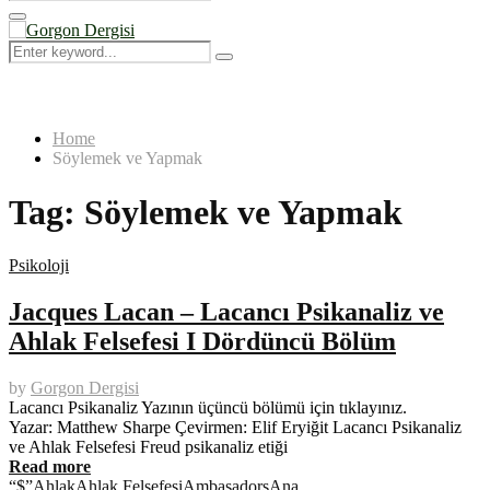
Search
for:
Primary
Menu
Search
Search
for:
Home
Söylemek ve Yapmak
Tag:
Söylemek ve Yapmak
Psikoloji
Jacques Lacan – Lacancı Psikanaliz ve
Ahlak Felsefesi I Dördüncü Bölüm
by
Gorgon Dergisi
Lacancı Psikanaliz Yazının üçüncü bölümü için tıklayınız.
Yazar: Matthew Sharpe Çevirmen: Elif Eryiğit Lacancı Psikanaliz
ve Ahlak Felsefesi Freud psikanaliz etiği
Read more
“$”
Ahlak
Ahlak Felsefesi
Ambasadors
Ana