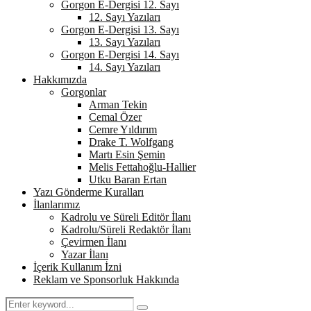
Gorgon E-Dergisi 12. Sayı
12. Sayı Yazıları
Gorgon E-Dergisi 13. Sayı
13. Sayı Yazıları
Gorgon E-Dergisi 14. Sayı
14. Sayı Yazıları
Hakkımızda
Gorgonlar
Arman Tekin
Cemal Özer
Cemre Yıldırım
Drake T. Wolfgang
Martı Esin Şemin
Melis Fettahoğlu-Hallier
Utku Baran Ertan
Yazı Gönderme Kuralları
İlanlarımız
Kadrolu ve Süreli Editör İlanı
Kadrolu/Süreli Redaktör İlanı
Çevirmen İlanı
Yazar İlanı
İçerik Kullanım İzni
Reklam ve Sponsorluk Hakkında
Search