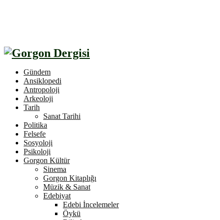
Gündem
Ansiklopedi
Antropoloji
Arkeoloji
Tarih
Sanat Tarihi
Politika
Felsefe
Sosyoloji
Psikoloji
Gorgon Kültür
Sinema
Gorgon Kitaplığı
Müzik & Sanat
Edebiyat
Edebi İncelemeler
Öykü