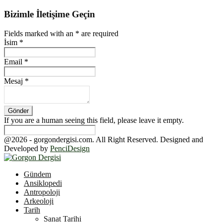
Bizimle İletişime Geçin
Fields marked with an
*
are required
İsim
*
Email
*
Mesaj
*
If you are a human seeing this field, please leave it empty.
@2026 - gorgondergisi.com. All Right Reserved. Designed and
Developed by
PenciDesign
Facebook
Twitter
Youtube
Gündem
Ansiklopedi
Antropoloji
Arkeoloji
Tarih
Sanat Tarihi