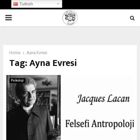
Turkish
PRIMARY
MENU
Home
Ayna Evresi
Tag:
Ayna Evresi
Psikoloji