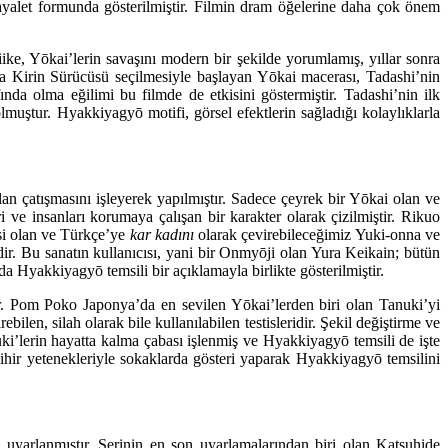
ayalet formunda gösterilmiştir. Filmin dram öğelerine daha çok önem
ke, Yōkai’lerin savaşını modern bir şekilde yorumlamış, yıllar sonra
ada Kirin Sürücüsü seçilmesiyle başlayan Yōkai macerası, Tadashi’nin
nda olma eğilimi bu filmde de etkisini göstermiştir. Tadashi’nin ilk
muştur. Hyakkiyagyō motifi, görsel efektlerin sağladığı kolaylıklarla
an çatışmasını işleyerek yapılmıştır. Sadece çeyrek bir Yōkai olan ve
ve insanları korumaya çalışan bir karakter olarak çizilmiştir. Rikuo
esi olan ve Türkçe’ye
kar kadını
olarak çevirebileceğimiz Yuki-onna ve
r. Bu sanatın kullanıcısı, yani bir Onmyōji olan Yura Keikain; bütün
 Hyakkiyagyō temsili bir açıklamayla birlikte gösterilmiştir.
r. Pom Poko Japonya’da en sevilen Yōkai’lerden biri olan Tanuki’yi
bilen, silah olarak bile kullanılabilen testisleridir. Şekil değiştirme ve
ki’lerin hayatta kalma çabası işlenmiş ve Hyakkiyagyō temsili de işte
sihir yetenekleriyle sokaklarda gösteri yaparak Hyakkiyagyō temsilini
a uyarlanmıştır. Serinin en son uyarlamalarından biri olan Katsuhide