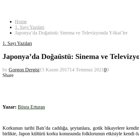
Home
1. Sayı Yazıları
Japonya’da Doğaüstü: Sinema ve Televizyonda Yōkai’ler
1. Sayı Yazıları
Japonya’da Doğaüstü: Sinema ve Televizy
by
Gorgon Dergisi
15 Kasım 2017
14 Temmuz 2021
0
0
Share
Yōkai
Yazar:
Büşra Erturan
Korkunun tarihi Batı’da cadılığa, şeytanlara, gotik hikayelere kend
birlikte, Japon kültürü korku konusunda folklorunun etkisiyle kendi öz