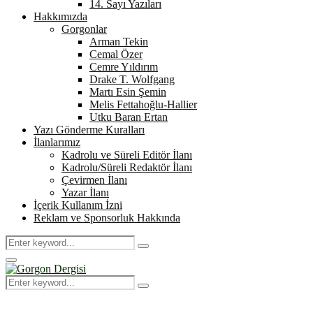
14. Sayı Yazıları
Hakkımızda
Gorgonlar
Arman Tekin
Cemal Özer
Cemre Yıldırım
Drake T. Wolfgang
Martı Esin Şemin
Melis Fettahoğlu-Hallier
Utku Baran Ertan
Yazı Gönderme Kuralları
İlanlarımız
Kadrolu ve Süreli Editör İlanı
Kadrolu/Süreli Redaktör İlanı
Çevirmen İlanı
Yazar İlanı
İçerik Kullanım İzni
Reklam ve Sponsorluk Hakkında
Search
Search
for:
Primary
Menu
Search
Search
for: