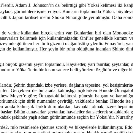
lerdir. Adam J. Johnson’ın da belirttiği gibi Yōkai kelimesi iki kanj
olaylara, görüntülere işaret ediyor. Bunların toplamında Yōkai, büyüley
0 ciltlik Japon tarihsel metni Shoku Nihongi’de yer almıştır. Daha so
n de yerine kullanılan birçok terim var. Bunlardan biri olan Monono
navarları belirtmek için kullanılmaktadır. Oni’ler genellikle kırmızı ve
yinde görünen her türlü gizemli olağanüstü şeylerdir. Funayūrei; yani
 için de kullanılmıştır. Her şeyin bir ruhu olduğuna inanılan Shinto 
l birçok gizemli şeyin toplamıdır. Hayaletler, yarı tanrılar, şeytanlar,
andırılır. Yōkai’lerin bir kısmı sadece belli yörelere özgüdür ve diğer
ıklarıdır. Şehrin dışındaki izbe yerlere, dağların tepesine, yol kesişimle
dirler. Gerçekten de bu arada kalmışlığı açıklarken Hinode-Ōmagatok
thew Meyer’e göre; Ōmagatoki kelimesi, güneşin batışını ve karanlığın 
ı korkutmak için türlü numaralar çevirdiği vakitlerdir bunlar. Hinode is
 arada kalmışlık farklı durumlardan kaynaklı olmak üzere hepsinin o
ar. Bütün canavarlar, şeytanlar, hayaletler dans ederek sokaklarda gez
kabak şeklinde yaşlı adam görünümünde seçkin bir Yōkai’dir. Nurarihyon
erde2, rulo resimlerde (picture scroll) ve hikayelerde kullanılmıştır
açıklamalarından oluşan serileri ortaya çıkarmıştır. Hyakkiyagyō motifi