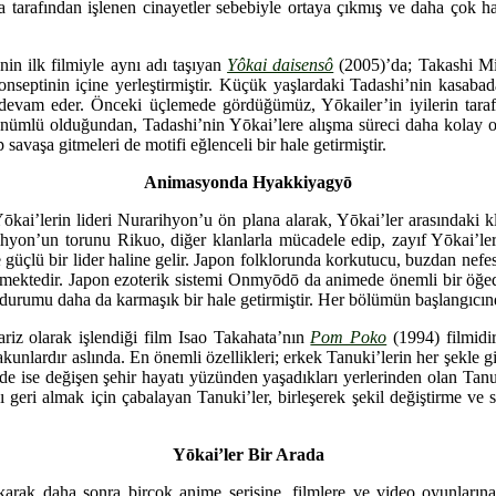
a tarafından işlenen cinayetler sebebiyle ortaya çıkmış ve daha çok h
in ilk filmiyle aynı adı taşıyan
Yôkai daisensô
(2005)’da; Takashi Mii
 konseptinin içine yerleştirmiştir. Küçük yaşlardaki Tadashi’nin kasab
a devam eder. Önceki üçlemede gördüğümüz, Yōkailer’in iyilerin tarafı
ünümlü olduğundan, Tadashi’nin Yōkai’lere alışma süreci daha kolay ol
savaşa gitmeleri de motifi eğlenceli bir hale getirmiştir.
Animasyonda Hyakkiyagyō
ōkai’lerin lideri Nurarihyon’u ön plana alarak, Yōkai’ler arasındaki kl
yon’un torunu Rikuo, diğer klanlarla mücadele edip, zayıf Yōkai’leri 
güçlü bir lider haline gelir. Japon folklorunda korkutucu, buzdan nef
ilmektedir. Japon ezoterik sistemi Onmyōdō da animede önemli bir öğedi
durumu daha da karmaşık bir hale getirmiştir. Her bölümün başlangıcında
riz olarak işlendiği film Isao Takahata’nın
Pom Poko
(1994) filmidi
unlardır aslında. En önemli özellikleri; erkek Tanuki’lerin her şekle gire
de ise değişen şehir hayatı yüzünden yaşadıkları yerlerinden olan Tanu
ı geri almak için çabalayan Tanuki’ler, birleşerek şekil değiştirme ve 
Yōkai’ler Bir Arada
ıkarak daha sonra birçok anime serisine, filmlere ve video oyunların