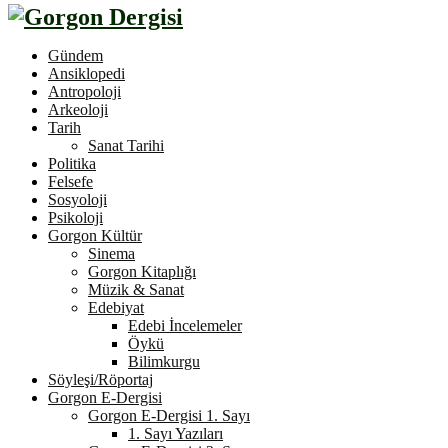
Gündem
Ansiklopedi
Antropoloji
Arkeoloji
Tarih
Sanat Tarihi
Politika
Felsefe
Sosyoloji
Psikoloji
Gorgon Kültür
Sinema
Gorgon Kitaplığı
Müzik & Sanat
Edebiyat
Edebi İncelemeler
Öykü
Bilimkurgu
Söyleşi/Röportaj
Gorgon E-Dergisi
Gorgon E-Dergisi 1. Sayı
1. Sayı Yazıları