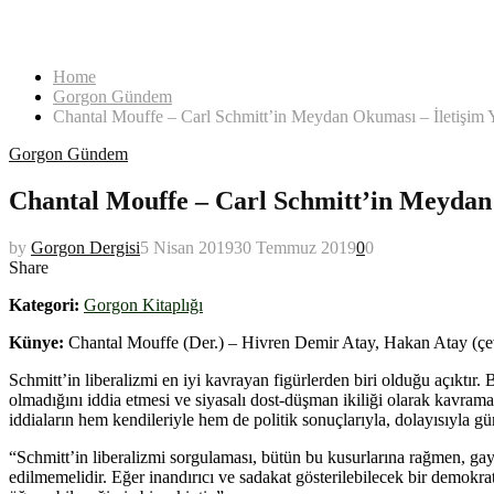
Home
Gorgon Gündem
Chantal Mouffe – Carl Schmitt’in Meydan Okuması – İletişim Y
Gorgon Gündem
Chantal Mouffe – Carl Schmitt’in Meydan 
by
Gorgon Dergisi
5 Nisan 2019
30 Temmuz 2019
0
0
Share
Kategori:
Gorgon Kitaplığı
Künye:
Chantal Mouffe (Der.) – Hivren Demir Atay, Hakan Atay (çev
Schmitt’in liberalizmi en iyi kavrayan figürlerden biri olduğu açıktır
olmadığını iddia etmesi ve siyasalı dost-düşman ikiliği olarak kavra
iddiaların hem kendileriyle hem de politik sonuçlarıyla, dolayısıyla 
“Schmitt’in liberalizmi sorgulaması, bütün bu kusurlarına rağmen, gayet
edilmemelidir. Eğer inandırıcı ve sadakat gösterilebilecek bir demokra