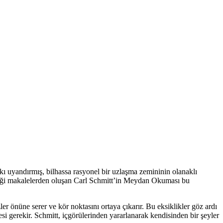
nkı uyandırmış, bilhassa rasyonel bir uzlaşma zemininin olanaklı
lediği makalelerden oluşan Carl Schmitt’in Meydan Okuması bu
er önüne serer ve kör noktasını ortaya çıkarır. Bu eksiklikler göz ardı
si gerekir. Schmitt, içgörülerinden yararlanarak kendisinden bir şeyler