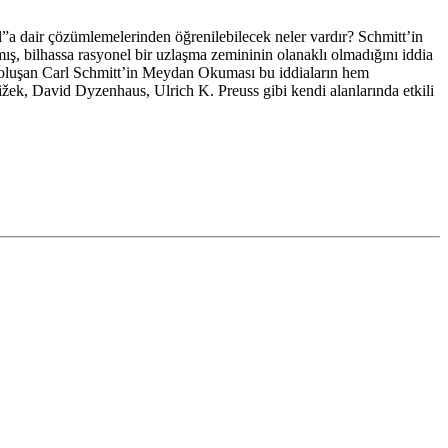
l”a dair çözümlemelerinden öğrenilebilecek neler vardır? Schmitt’in
mış, bilhassa rasyonel bir uzlaşma zemininin olanaklı olmadığını iddia
en oluşan Carl Schmitt’in Meydan Okuması bu iddiaların hem
ižek, David Dyzenhaus, Ulrich K. Preuss gibi kendi alanlarında etkili