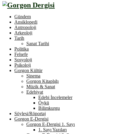
Gündem
Ansiklopedi
Antropoloji
Arkeoloji
Tarih
Sanat Tarihi
Politika
Felsefe
Sosyoloji
Psikoloji
Gorgon Kültür
Sinema
Gorgon Kitaplığı
Müzik & Sanat
Edebiyat
Edebi İncelemeler
Öykü
Bilimkurgu
Söyleşi/Röportaj
Gorgon E-Dergisi
Gorgon E-Dergisi 1. Sayı
1. Sayı Yazıları