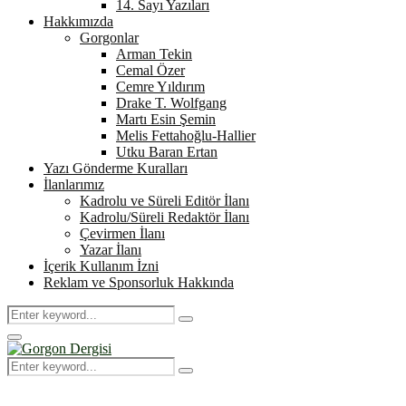
14. Sayı Yazıları
Hakkımızda
Gorgonlar
Arman Tekin
Cemal Özer
Cemre Yıldırım
Drake T. Wolfgang
Martı Esin Şemin
Melis Fettahoğlu-Hallier
Utku Baran Ertan
Yazı Gönderme Kuralları
İlanlarımız
Kadrolu ve Süreli Editör İlanı
Kadrolu/Süreli Redaktör İlanı
Çevirmen İlanı
Yazar İlanı
İçerik Kullanım İzni
Reklam ve Sponsorluk Hakkında
Search
Search
for:
Primary
Menu
Search
Search
for: