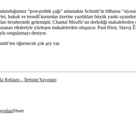
bulunduğumuz “post-politik çağı” anlamakta Schmitt’in bilhassa “siyasa
devlet, hukuk ve temsilî kurumlar üzerine yazdıkları büyük yankı uyandır
maları beraberinde getirmiştir. Chantal Mouffe’un derlediği makalelerd
uzanan etkileriyle yüzleşen makalelerden oluşuyor. Paul Hirst, Slavoj Ž
yla sorgulamayı deniyor.
hmitt’ten öğrenecek çok şey var.
Reklam – İletişim Yayınları
ayınları
Share