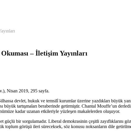
ayınları
Okuması – İletişim Yayınları
.), Nisan 2019, 295 sayfa.
. Bilhassa devlet, hukuk ve temsilî kurumlar üzerine yazdıkları büyük ya
ması büyük tartışmaları beraberinde getirmiştir. Chantal Mouffe’un der
günümüze kadar uzanan etkileriyle yüzleşen makalelerden oluşuyor.
 güçlü bir sorgulamadır. Liberal demokrasinin çeşitli zayıflıklarını gözl
tik toplum görüşü ileri süreceksek, söz konusu noksanların dile getirilme