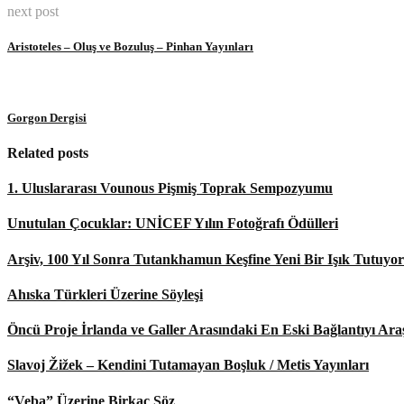
next post
Aristoteles – Oluş ve Bozuluş – Pinhan Yayınları
Gorgon Dergisi
Related posts
1. Uluslararası Vounous Pişmiş Toprak Sempozyumu
Unutulan Çocuklar: UNİCEF Yılın Fotoğrafı Ödülleri
Arşiv, 100 Yıl Sonra Tutankhamun Keşfine Yeni Bir Işık Tutuyor
Ahıska Türkleri Üzerine Söyleşi
Öncü Proje İrlanda ve Galler Arasındaki En Eski Bağlantıyı Araş
Slavoj Žižek – Kendini Tutamayan Boşluk / Metis Yayınları
“Veba” Üzerine Birkaç Söz