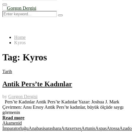
Search
for:
Primary
Menu
Search
Search
for:
Home
Kyros
Tag:
Kyros
Tarih
Antik Pers’te Kadınlar
by
Gorgon Dergisi
Pers’te Kadınlar Antik Pers’te Kadınlar Yazar: Joshua J. Mark
Çevirmen: Ansı Ersoy Antik Pers’te kadınlar, büyük ölçüde saygı
görmenin
Read more
Akamenid
İmparatorluğu
Anabasis
arashara
Artaxerxes
Artunis
Aspas
Atossa
Azado