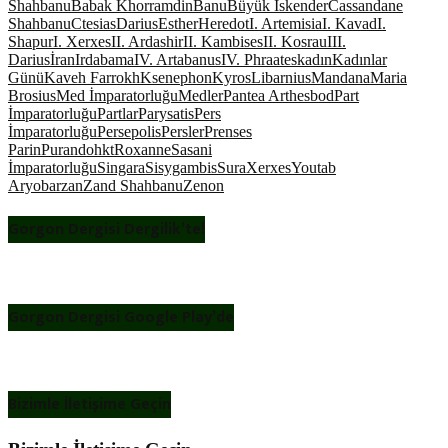
Shahbanu
Babak Khorramdin
Banu
Büyük İskender
Cassandane
Shahbanu
Ctesias
Darius
Esther
Heredot
I. Artemisia
I. Kavad
I.
Shapur
I. Xerxes
II. Ardashir
II. Kambises
II. Kosrau
III.
Darius
İran
Irdabama
IV. Artabanus
IV. Phraates
kadın
Kadınlar
Günü
Kaveh Farrokh
Ksenephon
Kyros
Libarnius
Mandana
Maria
Brosius
Med İmparatorluğu
Medler
Pantea Arthesbod
Part
İmparatorluğu
Partlar
Parysatis
Pers
İmparatorluğu
Persepolis
Persler
Prenses
Parin
Purandohkt
Roxanne
Sasani
İmparatorluğu
Singara
Sisygambis
Sura
Xerxes
Youtab
Aryobarzan
Zand Shahbanu
Zenon
Gorgon Dergisi Dergilik’te!
Gorgon Dergisi Google Play’de
Bizimle İletişime Geçin