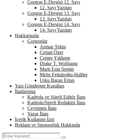
Gorgon E-Dergisi 12. Sayı
12. Sayı Yazıları
Gorgon E-Dergisi 13. Sayı
13. Sayı Yazıları
Gorgon E-Dergisi 14. Sayı
14. Sayı Yazıları
Hakkımızda
Gorgonlar
Arman Tekin
Cemal Özer
Cemre Yıldırım
Drake T. Wolfgang
Martı Esin Şemin
Melis Fettahoğlu-Hallier
Utku Baran Ertan
Yazı Gönderme Kuralları
İlanlarımız
Kadrolu ve Süreli Editör İlanı
Kadrolu/Süreli Redaktör İlanı
Çevirmen İlanı
Yazar İlanı
İçerik Kullanım İzni
Reklam ve Sponsorluk Hakkında
Search