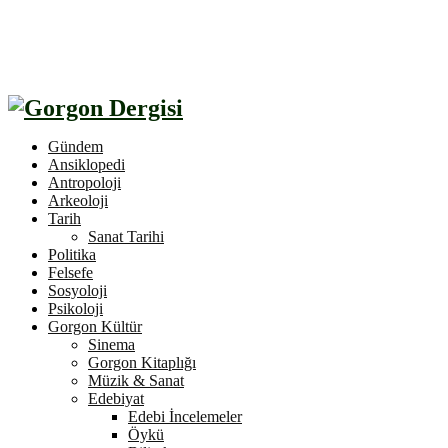
Gündem
Ansiklopedi
Antropoloji
Arkeoloji
Tarih
Sanat Tarihi
Politika
Felsefe
Sosyoloji
Psikoloji
Gorgon Kültür
Sinema
Gorgon Kitaplığı
Müzik & Sanat
Edebiyat
Edebi İncelemeler
Öykü