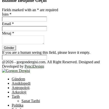
Bizimle İletişime Geçin
Fields marked with an
*
are required
İsim
*
Email
*
Mesaj
*
If you are a human seeing this field, please leave it empty.
@2026 - gorgondergisi.com. All Right Reserved. Designed and
Developed by
PenciDesign
Facebook
Twitter
Youtube
Gündem
Ansiklopedi
Antropoloji
Arkeoloji
Tarih
Sanat Tarihi
Politika