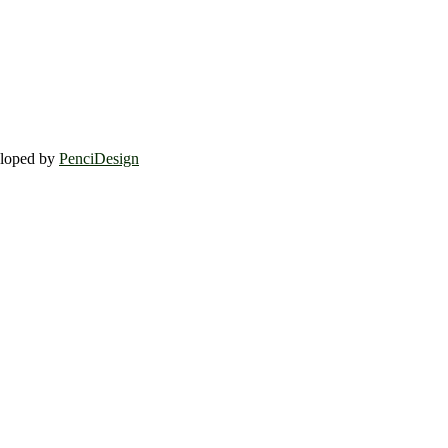
eloped by
PenciDesign