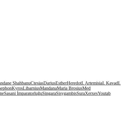
andane Shahbanu
Ctesias
Darius
Esther
Heredot
I. Artemisia
I. Kavad
I.
nephon
Kyros
Libarnius
Mandana
Maria Brosius
Med
ne
Sasani İmparatorluğu
Singara
Sisygambis
Sura
Xerxes
Youtab