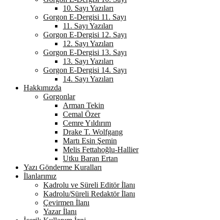
10. Sayı Yazıları
Gorgon E-Dergisi 11. Sayı
11. Sayı Yazıları
Gorgon E-Dergisi 12. Sayı
12. Sayı Yazıları
Gorgon E-Dergisi 13. Sayı
13. Sayı Yazıları
Gorgon E-Dergisi 14. Sayı
14. Sayı Yazıları
Hakkımızda
Gorgonlar
Arman Tekin
Cemal Özer
Cemre Yıldırım
Drake T. Wolfgang
Martı Esin Şemin
Melis Fettahoğlu-Hallier
Utku Baran Ertan
Yazı Gönderme Kuralları
İlanlarımız
Kadrolu ve Süreli Editör İlanı
Kadrolu/Süreli Redaktör İlanı
Çevirmen İlanı
Yazar İlanı