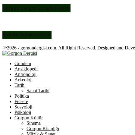
Gorgon Dergisi Google Play’de
Bizimle İletişime Geçin
@2026 - gorgondergisi.com. All Right Reserved. Designed and Dev
Facebook
Twitter
Youtube
Gündem
Ansiklopedi
Antropoloji
Arkeoloji
Tarih
Sanat Tarihi
Politika
Felsefe
Sosyoloji
Psikoloji
Gorgon Kültür
Sinema
Gorgon Kitaplığı
Müzik & Sanat