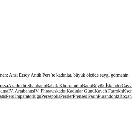
men: Ansı Ersoy Antik Pers’te kadınlar, büyük ölçüde saygı görmenin
ossa
Azadokht Shahbanu
Babak Khorramdin
Banu
Büyük İskender
Cass
bama
IV. Artabanus
IV. Phraates
kadın
Kadınlar Günü
Kaveh Farrokh
Kse
atis
Pers İmparatorluğu
Persepolis
Persler
Prenses Parin
Purandohkt
Roxan