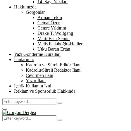
14. Sayı Yazıları
Hakkımızda
Gorgonlar
Arman Tekin
Cemal Özer
Cemre Yıldırım
Drake T. Wolfgang
Martı Esin Şemin
Melis Fettahoğlu-Hallier
Utku Baran Ertan
Yazı Gönderme Kuralları
İlanlarımız
Kadrolu ve Süreli Editör İlanı
Kadrolu/Süreli Redaktör İlanı
Çevirmen İlanı
Yazar İlanı
İçerik Kullanım İzni
Reklam ve Sponsorluk Hakkında
Search
Search
for:
Primary
Menu
Search
Search
for: