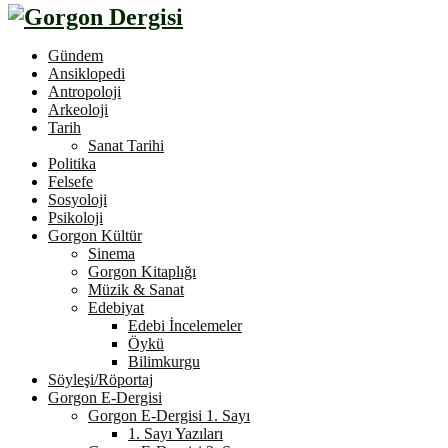
Gündem
Ansiklopedi
Antropoloji
Arkeoloji
Tarih
Sanat Tarihi
Politika
Felsefe
Sosyoloji
Psikoloji
Gorgon Kültür
Sinema
Gorgon Kitaplığı
Müzik & Sanat
Edebiyat
Edebi İncelemeler
Öykü
Bilimkurgu
Söyleşi/Röportaj
Gorgon E-Dergisi
Gorgon E-Dergisi 1. Sayı
1. Sayı Yazıları