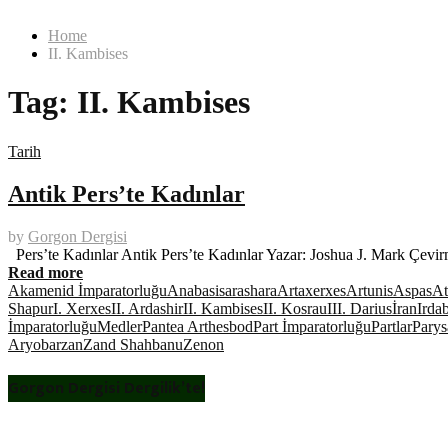
Home
II. Kambises
Tag:
II. Kambises
Tarih
Antik Pers’te Kadınlar
by
Gorgon Dergisi
Pers’te Kadınlar Antik Pers’te Kadınlar Yazar: Joshua J. Mark Çevir
Read more
Akamenid İmparatorluğu
Anabasis
arashara
Artaxerxes
Artunis
Aspas
At
Shapur
I. Xerxes
II. Ardashir
II. Kambises
II. Kosrau
III. Darius
İran
Irda
İmparatorluğu
Medler
Pantea Arthesbod
Part İmparatorluğu
Partlar
Parys
Aryobarzan
Zand Shahbanu
Zenon
Gorgon Dergisi Dergilik’te!