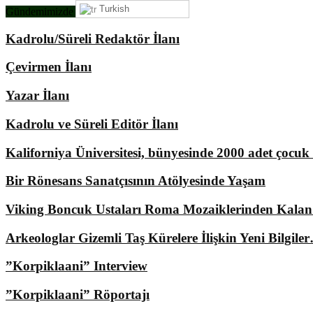
Turkish
Gündemimizde Ne Var?
Kadrolu/Süreli Redaktör İlanı
Çevirmen İlanı
Yazar İlanı
Kadrolu ve Süreli Editör İlanı
Kaliforniya Üniversitesi, bünyesinde 2000 adet çocu
Bir Rönesans Sanatçısının Atölyesinde Yaşam
Viking Boncuk Ustaları Roma Mozaiklerinden Kala
Arkeologlar Gizemli Taş Kürelere İlişkin Yeni Bilgile
”Korpiklaani” Interview
”Korpiklaani” Röportajı