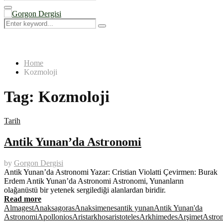
Search
for:
Primary
Menu
Search
Search
for:
Home
Kozmoloji
Tag:
Kozmoloji
Tarih
Antik Yunan’da Astronomi
by
Gorgon Dergisi
Antik Yunan’da Astronomi Yazar: Cristian Violatti Çevirmen: Burak
Erdem Antik Yunan’da Astronomi Astronomi, Yunanların
olağanüstü bir yetenek sergilediği alanlardan biridir.
Read more
Almagest
Anaksagoras
Anaksimenes
antik yunan
Antik Yunan'da
Astronomi
Apollonios
Aristarkhos
aristoteles
Arkhimedes
Arşimet
Astro