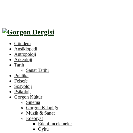
Gündem
Ansiklopedi
Antropoloji
Arkeoloji
Tarih
Sanat Tarihi
Politika
Felsefe
Sosyoloji
Psikoloji
Gorgon Kültür
Sinema
Gorgon Kitaplığı
Müzik & Sanat
Edebiyat
Edebi İncelemeler
Öykü