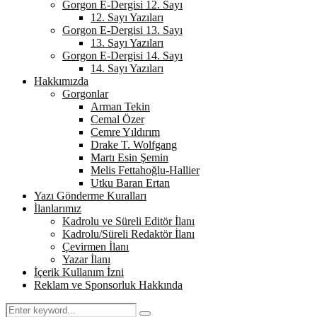
Gorgon E-Dergisi 12. Sayı
12. Sayı Yazıları
Gorgon E-Dergisi 13. Sayı
13. Sayı Yazıları
Gorgon E-Dergisi 14. Sayı
14. Sayı Yazıları
Hakkımızda
Gorgonlar
Arman Tekin
Cemal Özer
Cemre Yıldırım
Drake T. Wolfgang
Martı Esin Şemin
Melis Fettahoğlu-Hallier
Utku Baran Ertan
Yazı Gönderme Kuralları
İlanlarımız
Kadrolu ve Süreli Editör İlanı
Kadrolu/Süreli Redaktör İlanı
Çevirmen İlanı
Yazar İlanı
İçerik Kullanım İzni
Reklam ve Sponsorluk Hakkında
Search