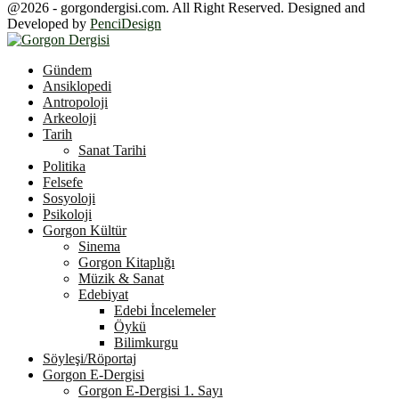
@2026 - gorgondergisi.com. All Right Reserved. Designed and
Developed by
PenciDesign
Facebook
Twitter
Youtube
Gündem
Ansiklopedi
Antropoloji
Arkeoloji
Tarih
Sanat Tarihi
Politika
Felsefe
Sosyoloji
Psikoloji
Gorgon Kültür
Sinema
Gorgon Kitaplığı
Müzik & Sanat
Edebiyat
Edebi İncelemeler
Öykü
Bilimkurgu
Söyleşi/Röportaj
Gorgon E-Dergisi
Gorgon E-Dergisi 1. Sayı