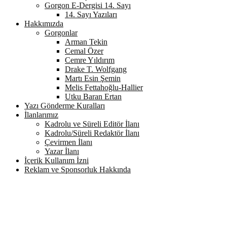
Gorgon E-Dergisi 14. Sayı
14. Sayı Yazıları
Hakkımızda
Gorgonlar
Arman Tekin
Cemal Özer
Cemre Yıldırım
Drake T. Wolfgang
Martı Esin Şemin
Melis Fettahoğlu-Hallier
Utku Baran Ertan
Yazı Gönderme Kuralları
İlanlarımız
Kadrolu ve Süreli Editör İlanı
Kadrolu/Süreli Redaktör İlanı
Çevirmen İlanı
Yazar İlanı
İçerik Kullanım İzni
Reklam ve Sponsorluk Hakkında