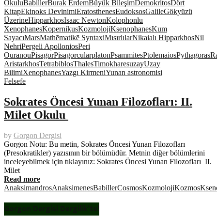
Okulu
Babiller
Burak Erdem
Büyük Bileşim
Demokritos
Dört
Kitap
Ekinoks Devinimi
Eratosthenes
Eudoksos
Galile
Gökyüzü
Üzerine
Hipparkhos
Isaac Newton
Kolophonlu
Xenophanes
Kopernikus
Kozmoloji
Ksenophanes
Kum
Sayacı
Mars
Mathēmatikē Syntaxi
Mısırlılar
Nikaialı Hipparkhos
Nil
Nehri
Pergeli Apollonios
Peri
Ouranou
Pisagor
Pisagorcular
platon
Psammites
Ptolemaios
Pythagoras
Ra
Aristarkhos
Tetrabiblos
Thales
Timokhares
uzay
Uzay
Bilimi
Xenophanes
Yazgı Kirmeni
Yunan astronomisi
Felsefe
Sokrates Öncesi Yunan Filozofları: II.
Milet Okulu
by
Gorgon Dergisi
Gorgon Notu: Bu metin, Sokrates Öncesi Yunan Filozofları
(Presokratikler) yazısının bir bölümüdür. Metnin diğer bölümlerini
inceleyebilmek için tıklayınız: Sokrates Öncesi Yunan Filozofları II.
Milet
Read more
Anaksimandros
Anaksimenes
Babiller
Cosmos
Kozmoloji
Kozmos
Ksen
Gorgon Dergisi Dergilik’te!