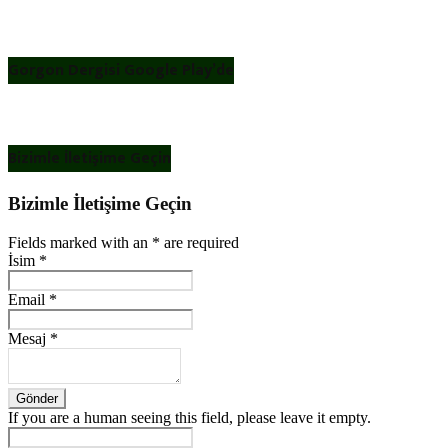
Gorgon Dergisi Google Play’de
Bizimle İletişime Geçin
Bizimle İletişime Geçin
Fields marked with an
*
are required
İsim
*
Email
*
Mesaj
*
If you are a human seeing this field, please leave it empty.