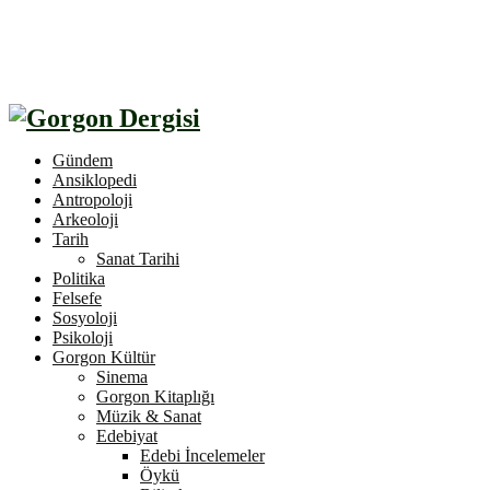
Gündem
Ansiklopedi
Antropoloji
Arkeoloji
Tarih
Sanat Tarihi
Politika
Felsefe
Sosyoloji
Psikoloji
Gorgon Kültür
Sinema
Gorgon Kitaplığı
Müzik & Sanat
Edebiyat
Edebi İncelemeler
Öykü