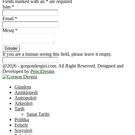
Fields marked with an
*
are required
İsim
*
Email
*
Mesaj
*
If you are a human seeing this field, please leave it empty.
@2026 - gorgondergisi.com. All Right Reserved. Designed and
Developed by
PenciDesign
Facebook
Twitter
Youtube
Gündem
Ansiklopedi
Antropoloji
Arkeoloji
Tarih
Sanat Tarihi
Politika
Felsefe
Sosyoloji