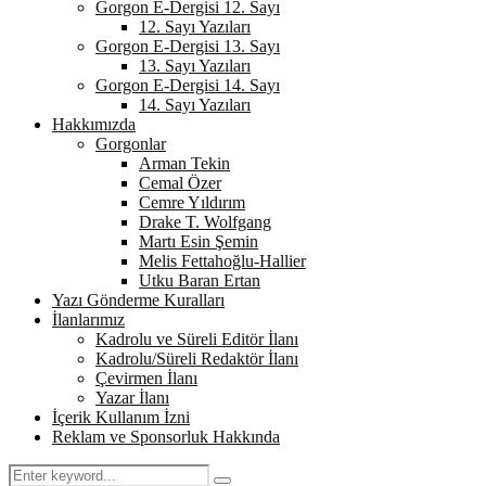
Gorgon E-Dergisi 12. Sayı
12. Sayı Yazıları
Gorgon E-Dergisi 13. Sayı
13. Sayı Yazıları
Gorgon E-Dergisi 14. Sayı
14. Sayı Yazıları
Hakkımızda
Gorgonlar
Arman Tekin
Cemal Özer
Cemre Yıldırım
Drake T. Wolfgang
Martı Esin Şemin
Melis Fettahoğlu-Hallier
Utku Baran Ertan
Yazı Gönderme Kuralları
İlanlarımız
Kadrolu ve Süreli Editör İlanı
Kadrolu/Süreli Redaktör İlanı
Çevirmen İlanı
Yazar İlanı
İçerik Kullanım İzni
Reklam ve Sponsorluk Hakkında
Search