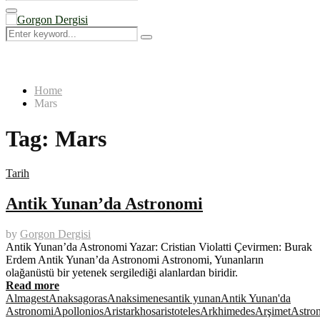
Search
for:
Primary
Menu
Search
Search
for:
Home
Mars
Tag:
Mars
Tarih
Antik Yunan’da Astronomi
by
Gorgon Dergisi
Antik Yunan’da Astronomi Yazar: Cristian Violatti Çevirmen: Burak
Erdem Antik Yunan’da Astronomi Astronomi, Yunanların
olağanüstü bir yetenek sergilediği alanlardan biridir.
Read more
Almagest
Anaksagoras
Anaksimenes
antik yunan
Antik Yunan'da
Astronomi
Apollonios
Aristarkhos
aristoteles
Arkhimedes
Arşimet
Astro