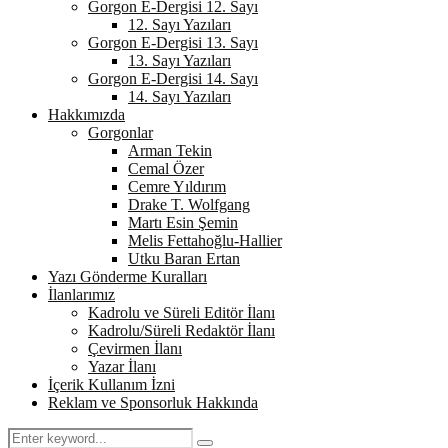
Gorgon E-Dergisi 12. Sayı
12. Sayı Yazıları
Gorgon E-Dergisi 13. Sayı
13. Sayı Yazıları
Gorgon E-Dergisi 14. Sayı
14. Sayı Yazıları
Hakkımızda
Gorgonlar
Arman Tekin
Cemal Özer
Cemre Yıldırım
Drake T. Wolfgang
Martı Esin Şemin
Melis Fettahoğlu-Hallier
Utku Baran Ertan
Yazı Gönderme Kuralları
İlanlarımız
Kadrolu ve Süreli Editör İlanı
Kadrolu/Süreli Redaktör İlanı
Çevirmen İlanı
Yazar İlanı
İçerik Kullanım İzni
Reklam ve Sponsorluk Hakkında
Search