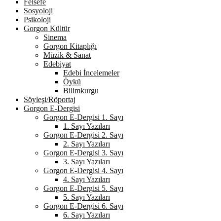
Felsefe
Sosyoloji
Psikoloji
Gorgon Kültür
Sinema
Gorgon Kitaplığı
Müzik & Sanat
Edebiyat
Edebi İncelemeler
Öykü
Bilimkurgu
Söyleşi/Röportaj
Gorgon E-Dergisi
Gorgon E-Dergisi 1. Sayı
1. Sayı Yazıları
Gorgon E-Dergisi 2. Sayı
2. Sayı Yazıları
Gorgon E-Dergisi 3. Sayı
3. Sayı Yazıları
Gorgon E-Dergisi 4. Sayı
4. Sayı Yazıları
Gorgon E-Dergisi 5. Sayı
5. Sayı Yazıları
Gorgon E-Dergisi 6. Sayı
6. Sayı Yazıları