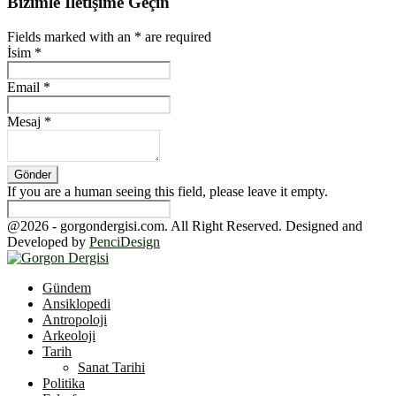
Bizimle İletişime Geçin
Fields marked with an
*
are required
İsim
*
Email
*
Mesaj
*
If you are a human seeing this field, please leave it empty.
@2026 - gorgondergisi.com. All Right Reserved. Designed and
Developed by
PenciDesign
Facebook
Twitter
Youtube
Gündem
Ansiklopedi
Antropoloji
Arkeoloji
Tarih
Sanat Tarihi
Politika