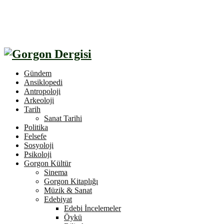
Gündem
Ansiklopedi
Antropoloji
Arkeoloji
Tarih
Sanat Tarihi
Politika
Felsefe
Sosyoloji
Psikoloji
Gorgon Kültür
Sinema
Gorgon Kitaplığı
Müzik & Sanat
Edebiyat
Edebi İncelemeler
Öykü