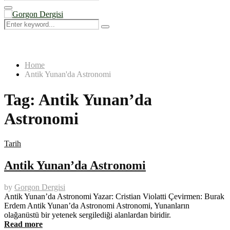
Search
for:
Primary
Menu
Search
Search
for:
Home
Antik Yunan'da Astronomi
Tag:
Antik Yunan’da
Astronomi
Tarih
Antik Yunan’da Astronomi
by
Gorgon Dergisi
Antik Yunan’da Astronomi Yazar: Cristian Violatti Çevirmen: Burak
Erdem Antik Yunan’da Astronomi Astronomi, Yunanların
olağanüstü bir yetenek sergilediği alanlardan biridir.
Read more