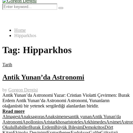
Menu
Search
Search
for:
Home
Hipparkhos
Tag:
Hipparkhos
Tarih
Antik Yunan’da Astronomi
by
Gorgon Dergisi
Antik Yunan’da Astronomi Yazar: Cristian Violatti Çevirmen: Burak
Erdem Antik Yunan’da Astronomi Astronomi, Yunanların
olağanüstü bir yetenek sergilediği alanlardan biridir.
Read more
Almagest
Anaksagoras
Anaksimenes
antik yunan
Antik Yunan'da
Astronomi
Apollonios
Aristarkhos
aristoteles
Arkhimedes
Arşimet
Astro
Okulu
Babiller
Burak Erdem
Büyük Bileşim
Demokritos
Dört
Kitap
Ekinoks Devinimi
Eratosthenes
Eudoksos
Galile
Gökyüzü