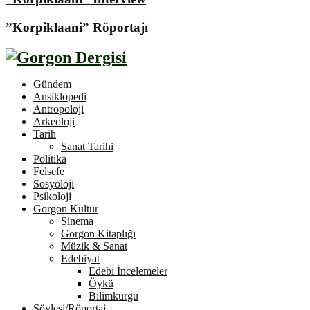
”Korpiklaani” Röportajı
Gündem
Ansiklopedi
Antropoloji
Arkeoloji
Tarih
Sanat Tarihi
Politika
Felsefe
Sosyoloji
Psikoloji
Gorgon Kültür
Sinema
Gorgon Kitaplığı
Müzik & Sanat
Edebiyat
Edebi İncelemeler
Öykü
Bilimkurgu
Söyleşi/Röportaj