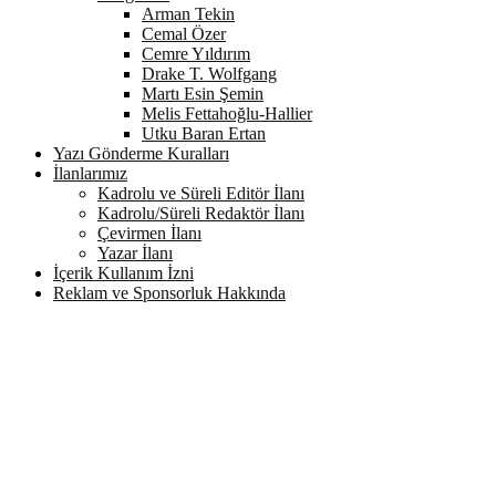
Arman Tekin
Cemal Özer
Cemre Yıldırım
Drake T. Wolfgang
Martı Esin Şemin
Melis Fettahoğlu-Hallier
Utku Baran Ertan
Yazı Gönderme Kuralları
İlanlarımız
Kadrolu ve Süreli Editör İlanı
Kadrolu/Süreli Redaktör İlanı
Çevirmen İlanı
Yazar İlanı
İçerik Kullanım İzni
Reklam ve Sponsorluk Hakkında