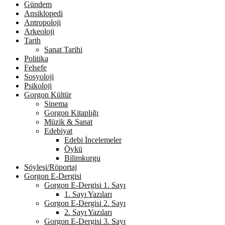
Gündem
Ansiklopedi
Antropoloji
Arkeoloji
Tarih
Sanat Tarihi
Politika
Felsefe
Sosyoloji
Psikoloji
Gorgon Kültür
Sinema
Gorgon Kitaplığı
Müzik & Sanat
Edebiyat
Edebi İncelemeler
Öykü
Bilimkurgu
Söyleşi/Röportaj
Gorgon E-Dergisi
Gorgon E-Dergisi 1. Sayı
1. Sayı Yazıları
Gorgon E-Dergisi 2. Sayı
2. Sayı Yazıları
Gorgon E-Dergisi 3. Sayı