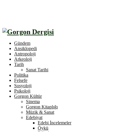
Gündem
Ansiklopedi
Antropoloji
Arkeoloji
Tarih
Sanat Tarihi
Politika
Felsefe
Sosyoloji
Psikoloji
Gorgon Kültür
Sinema
Gorgon Kitaplığı
Müzik & Sanat
Edebiyat
Edebi İncelemeler
Öykü