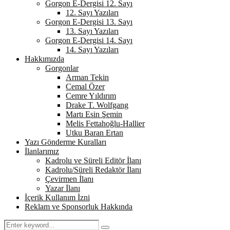
Gorgon E-Dergisi 12. Sayı
12. Sayı Yazıları
Gorgon E-Dergisi 13. Sayı
13. Sayı Yazıları
Gorgon E-Dergisi 14. Sayı
14. Sayı Yazıları
Hakkımızda
Gorgonlar
Arman Tekin
Cemal Özer
Cemre Yıldırım
Drake T. Wolfgang
Martı Esin Şemin
Melis Fettahoğlu-Hallier
Utku Baran Ertan
Yazı Gönderme Kuralları
İlanlarımız
Kadrolu ve Süreli Editör İlanı
Kadrolu/Süreli Redaktör İlanı
Çevirmen İlanı
Yazar İlanı
İçerik Kullanım İzni
Reklam ve Sponsorluk Hakkında
Search