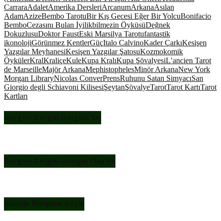
Carrara
Adalet
Amerika Dersleri
Arcanum
Arkana
Asılan
Adam
Azize
Bembo Tarotu
Bir Kış Gecesi Eğer Bir Yolcu
Bonifacio
Bembo
Cezasını Bulan İyilikbilmezin Öyküsü
Değnek
Dokuzlusu
Doktor Faust
Eski Marsilya Tarotu
fantastik
ikonoloji
Görünmez Kentler
Güç
Italo Calvino
Kader Çarkı
Kesişen
Yazgılar Meyhanesi
Kesişen Yazgılar Şatosu
Kozmokomik
Öyküler
Kral
Kraliçe
Kule
Kupa Kralı
Kupa Şövalyesi
L’ancien Tarot
de Marseille
Majör Arkana
Mephistopheles
Minör Arkana
New York
Morgan Library
Nicolas Conver
Prens
Ruhunu Satan Simyacı
San
Giorgio degli Schiavoni Kilisesi
Şeytan
Şövalye
Tarot
Tarot Kartı
Tarot
Kartları
Gorgon Dergisi Dergilik’te!
Gorgon Dergisi Google Play’de
Bizimle İletişime Geçin