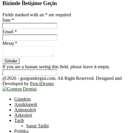
Bizimle İletişime Geçin
Fields marked with an
*
are required
İsim
*
Email
*
Mesaj
*
If you are a human seeing this field, please leave it empty.
@2026 - gorgondergisi.com. All Right Reserved. Designed and
Developed by
PenciDesign
Facebook
Twitter
Youtube
Gündem
Ansiklopedi
Antropoloji
Arkeoloji
Tarih
Sanat Tarihi
Politika