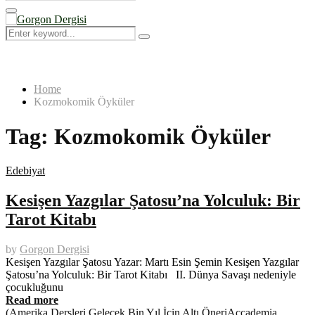
Search
for:
Primary
Menu
Search
Search
for:
Home
Kozmokomik Öyküler
Tag:
Kozmokomik Öyküler
Edebiyat
Kesişen Yazgılar Şatosu’na Yolculuk: Bir
Tarot Kitabı
by
Gorgon Dergisi
Kesişen Yazgılar Şatosu Yazar: Martı Esin Şemin Kesişen Yazgılar
Şatosu’na Yolculuk: Bir Tarot Kitabı II. Dünya Savaşı nedeniyle
çocukluğunu
Read more
(Amerika Dersleri Gelecek Bin Yıl İçin Altı Öneri
Accademia