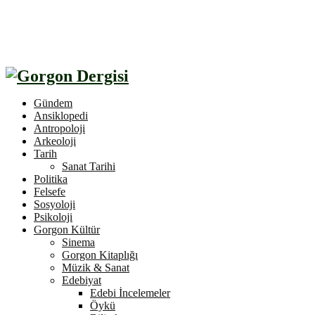
Gündem
Ansiklopedi
Antropoloji
Arkeoloji
Tarih
Sanat Tarihi
Politika
Felsefe
Sosyoloji
Psikoloji
Gorgon Kültür
Sinema
Gorgon Kitaplığı
Müzik & Sanat
Edebiyat
Edebi İncelemeler
Öykü