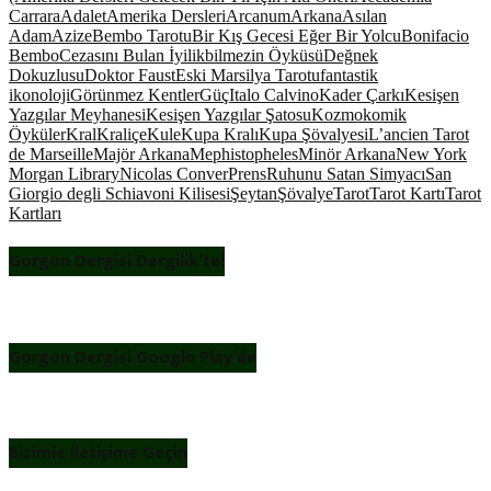
Carrara
Adalet
Amerika Dersleri
Arcanum
Arkana
Asılan
Adam
Azize
Bembo Tarotu
Bir Kış Gecesi Eğer Bir Yolcu
Bonifacio
Bembo
Cezasını Bulan İyilikbilmezin Öyküsü
Değnek
Dokuzlusu
Doktor Faust
Eski Marsilya Tarotu
fantastik
ikonoloji
Görünmez Kentler
Güç
Italo Calvino
Kader Çarkı
Kesişen
Yazgılar Meyhanesi
Kesişen Yazgılar Şatosu
Kozmokomik
Öyküler
Kral
Kraliçe
Kule
Kupa Kralı
Kupa Şövalyesi
L’ancien Tarot
de Marseille
Majör Arkana
Mephistopheles
Minör Arkana
New York
Morgan Library
Nicolas Conver
Prens
Ruhunu Satan Simyacı
San
Giorgio degli Schiavoni Kilisesi
Şeytan
Şövalye
Tarot
Tarot Kartı
Tarot
Kartları
Gorgon Dergisi Dergilik’te!
Gorgon Dergisi Google Play’de
Bizimle İletişime Geçin