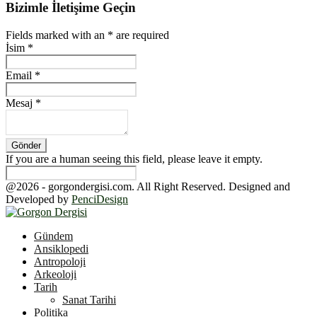
Bizimle İletişime Geçin
Fields marked with an
*
are required
İsim
*
Email
*
Mesaj
*
If you are a human seeing this field, please leave it empty.
@2026 - gorgondergisi.com. All Right Reserved. Designed and
Developed by
PenciDesign
Facebook
Twitter
Youtube
Gündem
Ansiklopedi
Antropoloji
Arkeoloji
Tarih
Sanat Tarihi
Politika