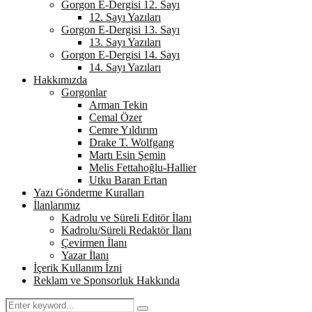
Gorgon E-Dergisi 12. Sayı
12. Sayı Yazıları
Gorgon E-Dergisi 13. Sayı
13. Sayı Yazıları
Gorgon E-Dergisi 14. Sayı
14. Sayı Yazıları
Hakkımızda
Gorgonlar
Arman Tekin
Cemal Özer
Cemre Yıldırım
Drake T. Wolfgang
Martı Esin Şemin
Melis Fettahoğlu-Hallier
Utku Baran Ertan
Yazı Gönderme Kuralları
İlanlarımız
Kadrolu ve Süreli Editör İlanı
Kadrolu/Süreli Redaktör İlanı
Çevirmen İlanı
Yazar İlanı
İçerik Kullanım İzni
Reklam ve Sponsorluk Hakkında
Search