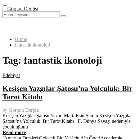
Search
for:
Primary
Menu
Search
Search
for:
Home
fantastik ikonoloji
Tag:
fantastik ikonoloji
Edebiyat
Kesişen Yazgılar Şatosu’na Yolculuk: Bir
Tarot Kitabı
by
Gorgon Dergisi
Kesişen Yazgılar Şatosu Yazar: Martı Esin Şemin Kesişen Yazgılar
Şatosu’na Yolculuk: Bir Tarot Kitabı II. Dünya Savaşı nedeniyle
çocukluğunu
Read more
(Amerika Dersleri Gelecek Bin Yıl İçin Altı Öneri
Accademia