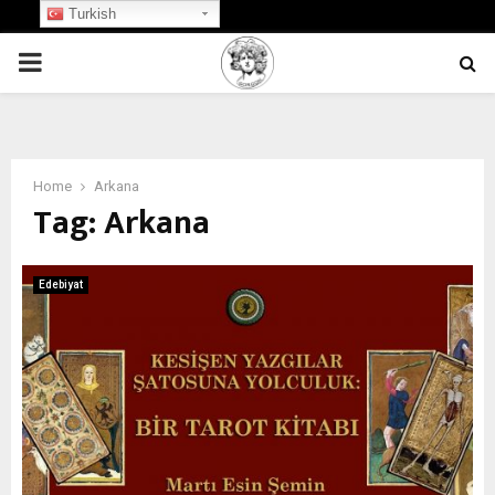
Turkish
PRIMARY
MENU
Home
Arkana
Tag:
Arkana
Edebiyat