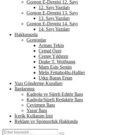
Gorgon E-Dergisi 12. Sayı
12. Sayı Yazıları
Gorgon E-Dergisi 13. Sayı
13. Sayı Yazıları
Gorgon E-Dergisi 14. Sayı
14. Sayı Yazıları
Hakkımızda
Gorgonlar
Arman Tekin
Cemal Özer
Cemre Yıldırım
Drake T. Wolfgang
Martı Esin Şemin
Melis Fettahoğlu-Hallier
Utku Baran Ertan
Yazı Gönderme Kuralları
İlanlarımız
Kadrolu ve Süreli Editör İlanı
Kadrolu/Süreli Redaktör İlanı
Çevirmen İlanı
Yazar İlanı
İçerik Kullanım İzni
Reklam ve Sponsorluk Hakkında
Search