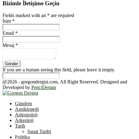
Bizimle İletişime Geçin
Fields marked with an
*
are required
İsim
*
Email
*
Mesaj
*
If you are a human seeing this field, please leave it empty.
@2026 - gorgondergisi.com. All Right Reserved. Designed and
Developed by
PenciDesign
Facebook
Twitter
Youtube
Gündem
Ansiklopedi
Antropoloji
Arkeoloji
Tarih
Sanat Tarihi
Politika