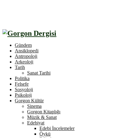
Gündem
Ansiklopedi
Antropoloji
Arkeoloji
Tarih
Sanat Tarihi
Politika
Felsefe
Sosyoloji
Psikoloji
Gorgon Kültür
Sinema
Gorgon Kitaplığı
Müzik & Sanat
Edebiyat
Edebi İncelemeler
Öykü