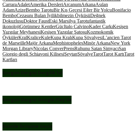
Carrara
Adalet
Amerika Dersleri
Arcanum
Arkana
Asılan
Adam
Azize
Bembo Tarotu
Bir Kış Gecesi Eğer Bir Yolcu
Bonifacio
Bembo
Cezasını Bulan İyilikbilmezin Öyküsü
Değnek
Dokuzlusu
Doktor Faust
Eski Marsilya Tarotu
fantastik
ikonoloji
Görünmez Kentler
Güç
Italo Calvino
Kader Çarkı
Kesişen
Yazgılar Meyhanesi
Kesişen Yazgılar Şatosu
Kozmokomik
Öyküler
Kral
Kraliçe
Kule
Kupa Kralı
Kupa Şövalyesi
L’ancien Tarot
de Marseille
Majör Arkana
Mephistopheles
Minör Arkana
New York
Morgan Library
Nicolas Conver
Prens
Ruhunu Satan Simyacı
San
Giorgio degli Schiavoni Kilisesi
Şeytan
Şövalye
Tarot
Tarot Kartı
Tarot
Kartları
Gorgon Dergisi Dergilik’te!
Gorgon Dergisi Google Play’de
Bizimle İletişime Geçin