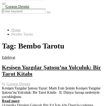
Search
for:
Primary
Menu
Search
Search
for:
Home
Bembo Tarotu
Tag:
Bembo Tarotu
Edebiyat
Kesişen Yazgılar Şatosu’na Yolculuk: Bir
Tarot Kitabı
by
Gorgon Dergisi
Kesişen Yazgılar Şatosu Yazar: Martı Esin Şemin Kesişen Yazgılar
Şatosu’na Yolculuk: Bir Tarot Kitabı II. Dünya Savaşı nedeniyle
çocukluğunu
Read more
(Amerika Dersleri Gelecek Bin Yıl İçin Altı Öneri
Accademia