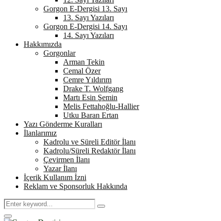
Gorgon E-Dergisi 13. Sayı
13. Sayı Yazıları
Gorgon E-Dergisi 14. Sayı
14. Sayı Yazıları
Hakkımızda
Gorgonlar
Arman Tekin
Cemal Özer
Cemre Yıldırım
Drake T. Wolfgang
Martı Esin Şemin
Melis Fettahoğlu-Hallier
Utku Baran Ertan
Yazı Gönderme Kuralları
İlanlarımız
Kadrolu ve Süreli Editör İlanı
Kadrolu/Süreli Redaktör İlanı
Çevirmen İlanı
Yazar İlanı
İçerik Kullanım İzni
Reklam ve Sponsorluk Hakkında
Search
Search
for:
Primary