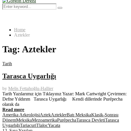
Menu
Search
Search
for:
Home
Aztekler
Tag:
Aztekler
Tarih
Tarasca Uygarlığı
by
Melis Fettahoğlu-Hallier
Tarih Yazılarımız için Tıklayınız Yazar: Mark Cartwright Çevirmen:
Defne Yıldırım Tarasca Uygarlığı Kendi dillerinde Purépecha
olarak da
Read more
Amerika Arkeolojisi
Aztek
Aztekler
Batı Meksika
Klasik-Sonrası
Dönem
Meksika
Mezoamerika
Purépecha
Tarasca Devleti
Tarasca
Uygarlığı
Tariacuri
Tlaloc
Yacata
12. Sayı Yazıları