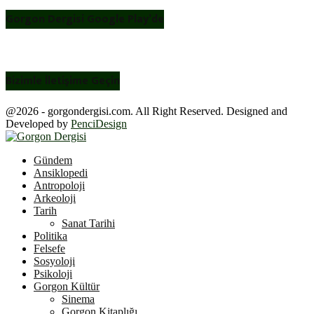
Gorgon Dergisi Google Play’de
Bizimle İletişime Geçin
@2026 - gorgondergisi.com. All Right Reserved. Designed and
Developed by
PenciDesign
Facebook
Twitter
Youtube
Gündem
Ansiklopedi
Antropoloji
Arkeoloji
Tarih
Sanat Tarihi
Politika
Felsefe
Sosyoloji
Psikoloji
Gorgon Kültür
Sinema
Gorgon Kitaplığı