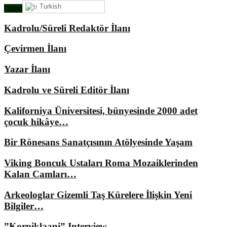
Turkish
Gündemimizde Ne Var?
Kadrolu/Süreli Redaktör İlanı
Çevirmen İlanı
Yazar İlanı
Kadrolu ve Süreli Editör İlanı
Kaliforniya Üniversitesi, bünyesinde 2000 adet
çocuk hikâye…
Bir Rönesans Sanatçısının Atölyesinde Yaşam
Viking Boncuk Ustaları Roma Mozaiklerinden
Kalan Camları…
Arkeologlar Gizemli Taş Kürelere İlişkin Yeni
Bilgiler…
”Korpiklaani” Interview