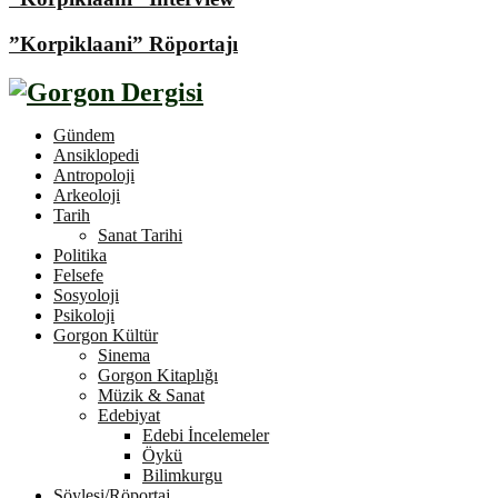
”Korpiklaani” Röportajı
Gündem
Ansiklopedi
Antropoloji
Arkeoloji
Tarih
Sanat Tarihi
Politika
Felsefe
Sosyoloji
Psikoloji
Gorgon Kültür
Sinema
Gorgon Kitaplığı
Müzik & Sanat
Edebiyat
Edebi İncelemeler
Öykü
Bilimkurgu
Söyleşi/Röportaj