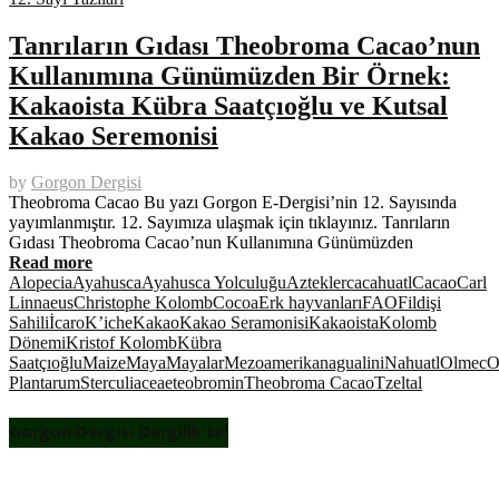
Tanrıların Gıdası Theobroma Cacao’nun
Kullanımına Günümüzden Bir Örnek:
Kakaoista Kübra Saatçıoğlu ve Kutsal
Kakao Seremonisi
by
Gorgon Dergisi
Theobroma Cacao Bu yazı Gorgon E-Dergisi’nin 12. Sayısında
yayımlanmıştır. 12. Sayımıza ulaşmak için tıklayınız. Tanrıların
Gıdası Theobroma Cacao’nun Kullanımına Günümüzden
Read more
Alopecia
Ayahusca
Ayahusca Yolculuğu
Aztekler
cacahuatl
Cacao
Carl
Linnaeus
Christophe Kolomb
Cocoa
Erk hayvanları
FAO
Fildişi
Sahili
İcaro
K’iche
Kakao
Kakao Seramonisi
Kakaoista
Kolomb
Dönemi
Kristof Kolomb
Kübra
Saatçıoğlu
Maize
Maya
Mayalar
Mezoamerika
nagualini
Nahuatl
Olmec
O
Plantarum
Sterculiaceae
teobromin
Theobroma Cacao
Tzeltal
Gorgon Dergisi Dergilik’te!