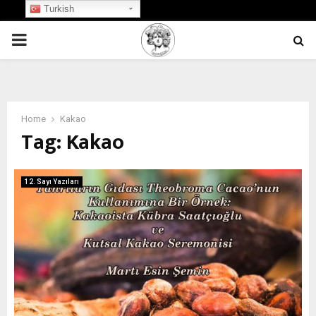
Turkish
PRIMARY
MENU
Home
Kakao
Tag:
Kakao
12. Sayı Yazıları