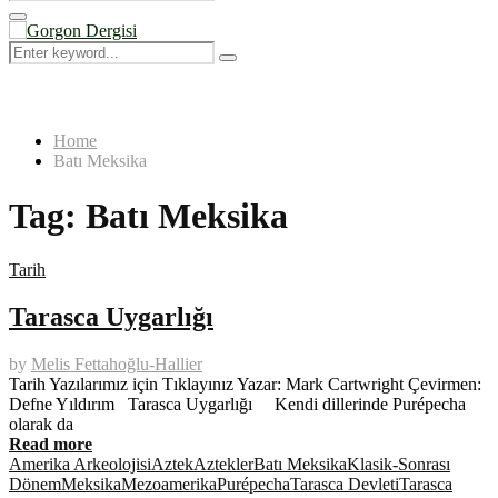
Search
for:
Primary
Menu
Search
Search
for:
Home
Batı Meksika
Tag:
Batı Meksika
Tarih
Tarasca Uygarlığı
by
Melis Fettahoğlu-Hallier
Tarih Yazılarımız için Tıklayınız Yazar: Mark Cartwright Çevirmen:
Defne Yıldırım Tarasca Uygarlığı Kendi dillerinde Purépecha
olarak da
Read more
Amerika Arkeolojisi
Aztek
Aztekler
Batı Meksika
Klasik-Sonrası
Dönem
Meksika
Mezoamerika
Purépecha
Tarasca Devleti
Tarasca