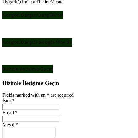
Uygarlığı
Tariacuri
Tlaloc
Yacata
Gorgon Dergisi Dergilik’te!
Gorgon Dergisi Google Play’de
Bizimle İletişime Geçin
Bizimle İletişime Geçin
Fields marked with an
*
are required
İsim
*
Email
*
Mesaj
*