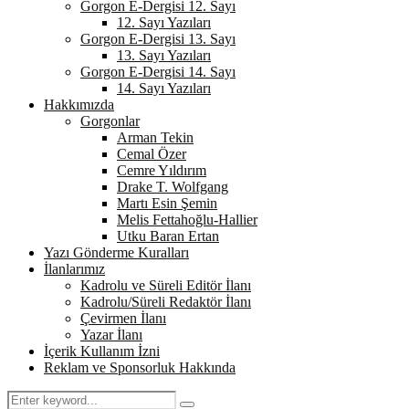
Gorgon E-Dergisi 12. Sayı
12. Sayı Yazıları
Gorgon E-Dergisi 13. Sayı
13. Sayı Yazıları
Gorgon E-Dergisi 14. Sayı
14. Sayı Yazıları
Hakkımızda
Gorgonlar
Arman Tekin
Cemal Özer
Cemre Yıldırım
Drake T. Wolfgang
Martı Esin Şemin
Melis Fettahoğlu-Hallier
Utku Baran Ertan
Yazı Gönderme Kuralları
İlanlarımız
Kadrolu ve Süreli Editör İlanı
Kadrolu/Süreli Redaktör İlanı
Çevirmen İlanı
Yazar İlanı
İçerik Kullanım İzni
Reklam ve Sponsorluk Hakkında
Search