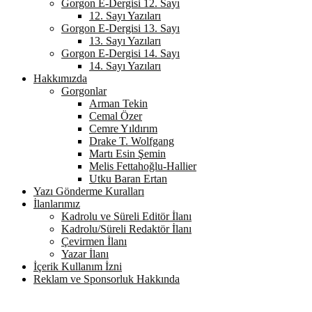
Gorgon E-Dergisi 12. Sayı
12. Sayı Yazıları
Gorgon E-Dergisi 13. Sayı
13. Sayı Yazıları
Gorgon E-Dergisi 14. Sayı
14. Sayı Yazıları
Hakkımızda
Gorgonlar
Arman Tekin
Cemal Özer
Cemre Yıldırım
Drake T. Wolfgang
Martı Esin Şemin
Melis Fettahoğlu-Hallier
Utku Baran Ertan
Yazı Gönderme Kuralları
İlanlarımız
Kadrolu ve Süreli Editör İlanı
Kadrolu/Süreli Redaktör İlanı
Çevirmen İlanı
Yazar İlanı
İçerik Kullanım İzni
Reklam ve Sponsorluk Hakkında