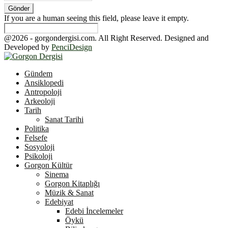
If you are a human seeing this field, please leave it empty.
@2026 - gorgondergisi.com. All Right Reserved. Designed and
Developed by
PenciDesign
Facebook
Twitter
Youtube
Gündem
Ansiklopedi
Antropoloji
Arkeoloji
Tarih
Sanat Tarihi
Politika
Felsefe
Sosyoloji
Psikoloji
Gorgon Kültür
Sinema
Gorgon Kitaplığı
Müzik & Sanat
Edebiyat
Edebi İncelemeler
Öykü