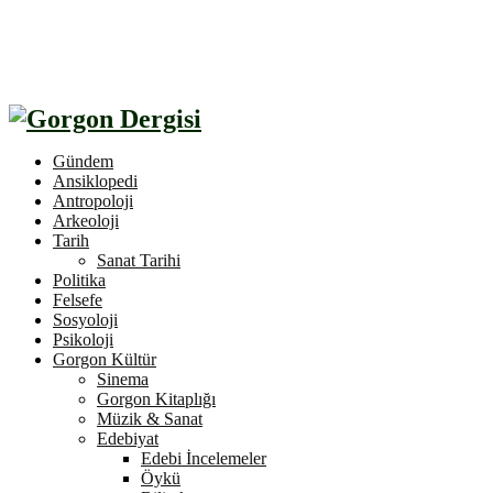
Gündem
Ansiklopedi
Antropoloji
Arkeoloji
Tarih
Sanat Tarihi
Politika
Felsefe
Sosyoloji
Psikoloji
Gorgon Kültür
Sinema
Gorgon Kitaplığı
Müzik & Sanat
Edebiyat
Edebi İncelemeler
Öykü