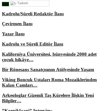
Turkish
Gündemimizde Ne Var?
Kadrolu/Süreli Redaktör İlanı
Çevirmen İlanı
Yazar İlanı
Kadrolu ve Süreli Editör İlanı
Kaliforniya Üniversitesi, bünyesinde 2000 adet
çocuk hikâye…
Bir Rönesans Sanatçısının Atölyesinde Yaşam
Viking Boncuk Ustaları Roma Mozaiklerinden
Kalan Camları…
Arkeologlar Gizemli Taş Kürelere İlişkin Yeni
Bilgiler…
”Korpiklaani” Interview