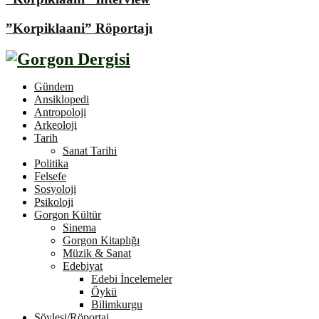
”Korpiklaani” Röportajı
Gündem
Ansiklopedi
Antropoloji
Arkeoloji
Tarih
Sanat Tarihi
Politika
Felsefe
Sosyoloji
Psikoloji
Gorgon Kültür
Sinema
Gorgon Kitaplığı
Müzik & Sanat
Edebiyat
Edebi İncelemeler
Öykü
Bilimkurgu
Söyleşi/Röportaj