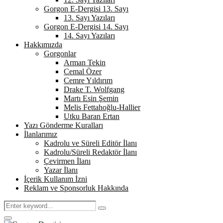
Gorgon E-Dergisi 13. Sayı
13. Sayı Yazıları
Gorgon E-Dergisi 14. Sayı
14. Sayı Yazıları
Hakkımızda
Gorgonlar
Arman Tekin
Cemal Özer
Cemre Yıldırım
Drake T. Wolfgang
Martı Esin Şemin
Melis Fettahoğlu-Hallier
Utku Baran Ertan
Yazı Gönderme Kuralları
İlanlarımız
Kadrolu ve Süreli Editör İlanı
Kadrolu/Süreli Redaktör İlanı
Çevirmen İlanı
Yazar İlanı
İçerik Kullanım İzni
Reklam ve Sponsorluk Hakkında
Search
Search
for:
Primary