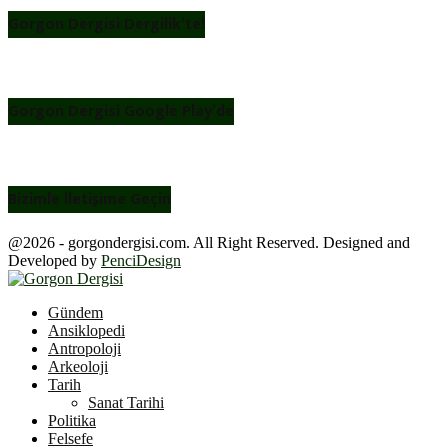
Gorgon Dergisi Dergilik’te!
Gorgon Dergisi Google Play’de
Bizimle İletişime Geçin
@2026 - gorgondergisi.com. All Right Reserved. Designed and
Developed by
PenciDesign
Facebook
Twitter
Youtube
Gündem
Ansiklopedi
Antropoloji
Arkeoloji
Tarih
Sanat Tarihi
Politika
Felsefe