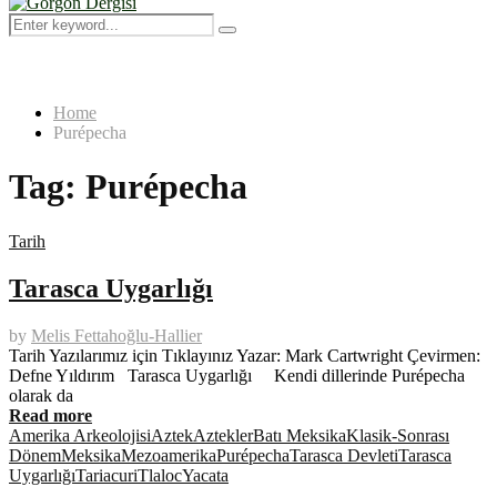
Menu
Search
Search
for:
Home
Purépecha
Tag:
Purépecha
Tarih
Tarasca Uygarlığı
by
Melis Fettahoğlu-Hallier
Tarih Yazılarımız için Tıklayınız Yazar: Mark Cartwright Çevirmen:
Defne Yıldırım Tarasca Uygarlığı Kendi dillerinde Purépecha
olarak da
Read more
Amerika Arkeolojisi
Aztek
Aztekler
Batı Meksika
Klasik-Sonrası
Dönem
Meksika
Mezoamerika
Purépecha
Tarasca Devleti
Tarasca
Uygarlığı
Tariacuri
Tlaloc
Yacata