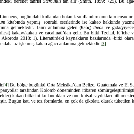
indeki bereket tanrısı
Sterculius
’tan alır (Smith, 1859: 725). Bu ağ
Linnaeus, bugün dahi kullanılan botanik sınıflandırmanın kurucusudur. 
rum
kitabında yapmış, sonraki eserlerinde ise kakao hakkında yazma
amına gelmektedir. Tanrı anlamına gelen (θεός)
theos
ve gıda/yiyec
ilesi) kakaw/kakau ve cacahuatl’dan gelir. Bu bitki Tzeltal, K’iche
 Akoroda 2018: 1). Literatürdeki kaynakların bazılarında -bitki olar
e daha az işlenmiş kakao ağacı anlamına gelmektedir.
[3]
r.
[4]
Bu bölge bugünkü Orta Meksika’dan Belize, Guatemala ve El Sal
spanyollar tarafından Kolomb döneminden itibaren sömürgeleştirilmi
er) kakao bitkisini kullandıkları ve onu kutsal saydıkları bilinmekted
iştir. Bugün katı ve toz formlarda, en çok da çikolata olarak tüketilen 