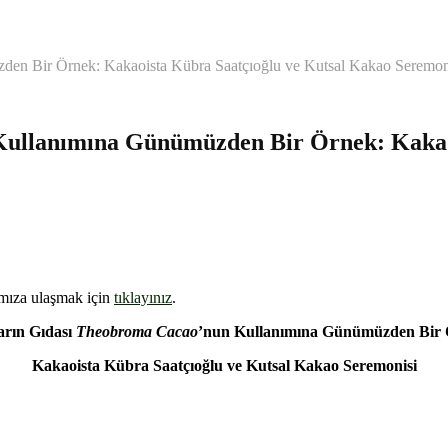
den Bir Örnek: Kakaoista Kübra Saatçıoğlu ve Kutsal Kakao Seremon
Kullanımına Günümüzden Bir Örnek: Kakao
ımıza ulaşmak için
tıklayınız
.
arın Gıdası
Theobroma Cacao
’nun Kullanımına Günümüzden Bir 
Kakaoista Kübra Saatçıoğlu ve Kutsal Kakao Seremonisi