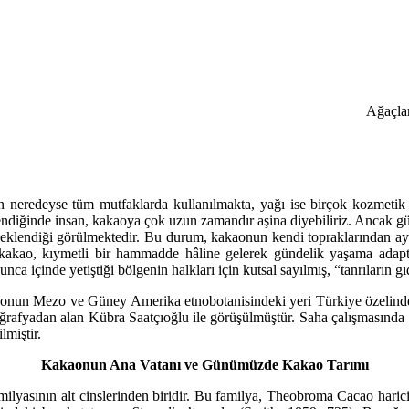
Ağaçlar
eredeyse tüm mutfaklarda kullanılmakta, yağı ise birçok kozmetik ür
endiğinde insan, kakaoya çok uzun zamandır aşina diyebiliriz. Ancak gü
klendiği görülmektedir. Bu durum, kakaonun kendi topraklarından ayrıl
akao, kıymetli bir hammadde hâline gelerek gündelik yaşama adapte e
unca içinde yetiştiği bölgenin halkları için kutsal sayılmış, “tanrıların g
kaonun Mezo ve Güney Amerika etnobotanisindeki yeri Türkiye özelinde 
ğrafyadan alan Kübra Saatçıoğlu ile görüşülmüştür. Saha çalışmasında 
lmiştir.
Kakaonun Ana Vatanı ve Günümüzde Kakao Tarımı
milyasının alt cinslerinden biridir. Bu familya, Theobroma Cacao harici