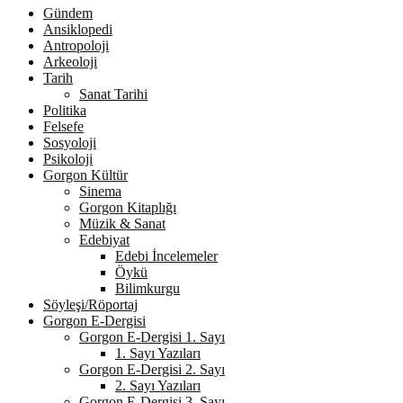
Gündem
Ansiklopedi
Antropoloji
Arkeoloji
Tarih
Sanat Tarihi
Politika
Felsefe
Sosyoloji
Psikoloji
Gorgon Kültür
Sinema
Gorgon Kitaplığı
Müzik & Sanat
Edebiyat
Edebi İncelemeler
Öykü
Bilimkurgu
Söyleşi/Röportaj
Gorgon E-Dergisi
Gorgon E-Dergisi 1. Sayı
1. Sayı Yazıları
Gorgon E-Dergisi 2. Sayı
2. Sayı Yazıları
Gorgon E-Dergisi 3. Sayı