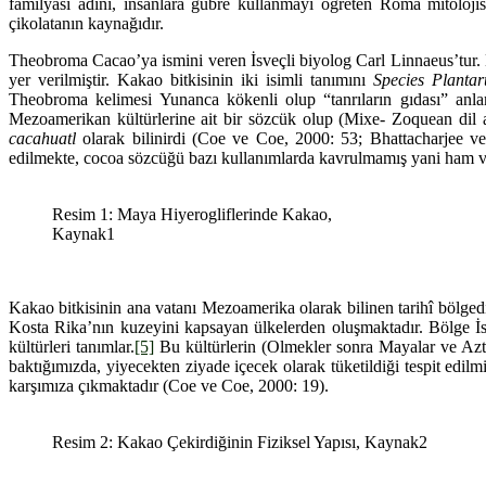
familyası adını, insanlara gübre kullanmayı öğreten Roma mitolojis
çikolatanın kaynağıdır.
Theobroma Cacao’ya ismini veren İsveçli biyolog Carl Linnaeus’tur. 
yer verilmiştir. Kakao bitkisinin iki isimli tanımını
Species Planta
Theobroma kelimesi Yunanca kökenli olup “tanrıların gıdası” anl
Mezoamerikan kültürlerine ait bir sözcük olup (Mixe- Zoquean dil a
cacahuatl
olarak bilinirdi (Coe ve Coe, 2000: 53; Bhattacharjee ve
edilmekte, cocoa sözcüğü bazı kullanımlarda kavrulmamış yani ham v
Resim 1: Maya Hiyerogliflerinde Kakao,
Kaynak1
Kakao bitkisinin ana vatanı Mezoamerika olarak bilinen tarihî bölgedi
Kosta Rika’nın kuzeyini kapsayan ülkelerden oluşmaktadır. Bölge İ
kültürleri tanımlar.
[5]
Bu kültürlerin (Olmekler sonra Mayalar ve Aztekl
baktığımızda, yiyecekten ziyade içecek olarak tüketildiği tespit edilm
karşımıza çıkmaktadır (Coe ve Coe, 2000: 19).
Resim 2: Kakao Çekirdiğinin Fiziksel Yapısı, Kaynak2