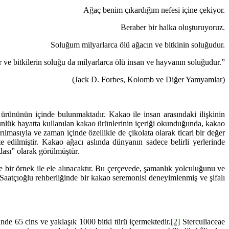
Ağaç benim çıkardığım nefesi içine çekiyor.
Beraber bir halka oluşturuyoruz.
Soluğum milyarlarca ölü ağacın ve bitkinin soluğudur.
 ve bitkilerin soluğu da milyarlarca ölü insan ve hayvanın soluğudur.”
(Jack D. Forbes, Kolomb ve Diğer Yamyamlar)
ününün içinde bulunmaktadır. Kakao ile insan arasındaki ilişkinin
nlük hayatta kullanılan kakao ürünlerinin içeriği okunduğunda, kakao
masıyla ve zaman içinde özellikle de çikolata olarak ticari bir değer
dilmiştir. Kakao ağacı aslında dünyanın sadece belirli yerlerinde
ıdası” olarak görülmüştür.
bir örnek ile ele alınacaktır. Bu çerçevede, şamanlık yolculuğunu ve
Saatçıoğlu rehberliğinde bir kakao seremonisi deneyimlenmiş ve şifalı
nde 65 cins ve yaklaşık 1000 bitki türü içermektedir.
[2]
Sterculiaceae