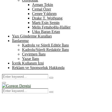
Gorgonlar
Arman Tekin
Cemal Özer
Cemre Yıldırım
Drake T. Wolfgang
Martı Esin Şemin
Melis Fettahoğlu-Hallier
Utku Baran Ertan
Yazı Gönderme Kuralları
İlanlarımız
Kadrolu ve Süreli Editör İlanı
Kadrolu/Süreli Redaktör İlanı
Çevirmen İlanı
Yazar İlanı
İçerik Kullanım İzni
Reklam ve Sponsorluk Hakkında
Search
Search
for:
Primary
Menu
Search
Search
for: