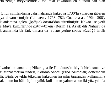
acın zengin meyvelerindeki tohumlar kakaonun en bilindik hâli olan
Onun sınıflandırma çalışmalarında kakaoya 1730’lu yıllardan itibaren
ya devam etmiştir (Linnaeus, 1753: 782; Cuatrecasas, 1964: 508).
ek anlamına gelen (βρῶμα)
broma
’dan türetilmiştir. Kakao ise yerli
 ve Maya kültürlerinde
kakaw/kakau
(Resim 1), Aztek dili Nahuatl’da
ak aralarında bir fark olmasa da-
cacao
yerine
cocoa
sözcüğü tercih
vador’un tamamını; Nikaragua ile Honduras’ın büyük bir kısmını ve
ştir. Mezoamerika ifadesi, Kolomb öncesi (Pre-Columbian) dönemdeki
ir. Binlerce yıldır tüketilen kakaonun insanlar tarafından kullanımına
kakaonun bu hâli, üç bin yıllık kullanımın yalnızca son iki yüz yılında