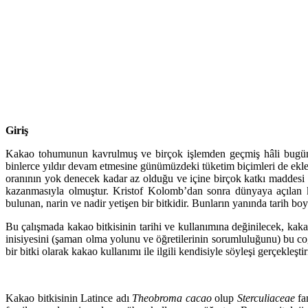
Giriş
Kakao tohumunun kavrulmuş ve birçok işlemden geçmiş hâli bugün n
binlerce yıldır devam etmesine günümüzdeki tüketim biçimleri de ekl
oranının yok denecek kadar az olduğu ve içine birçok katkı maddesi e
kazanmasıyla olmuştur. Kristof Kolomb’dan sonra dünyaya açılan k
bulunan, narin ve nadir yetişen bir bitkidir. Bunların yanında tarih boy
Bu çalışmada kakao bitkisinin tarihi ve kullanımına değinilecek, ka
inisiyesini (şaman olma yolunu ve öğretilerinin sorumluluğunu) bu co
bir bitki olarak kakao kullanımı ile ilgili kendisiyle söyleşi gerçekleştiri
Kakao bitkisinin Latince adı
Theobroma cacao
olup
Sterculiaceae
fa