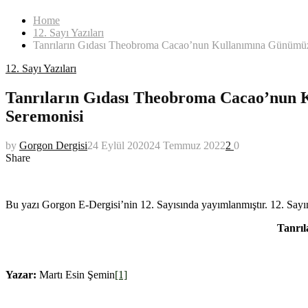
Home
12. Sayı Yazıları
Tanrıların Gıdası Theobroma Cacao’nun Kullanımına Günümüz
12. Sayı Yazıları
Tanrıların Gıdası Theobroma Cacao’nun 
Seremonisi
by
Gorgon Dergisi
24 Eylül 2020
24 Temmuz 2022
2
0
Share
Theobroma Cacao
Bu yazı Gorgon E-Dergisi’nin 12. Sayısında yayımlanmıştır. 12. Say
Tanrıl
Yazar:
Martı Esin Şemin
[1]