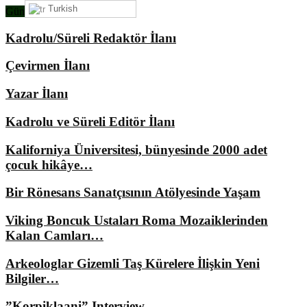
Turkish
Gündemimizde Ne Var?
Kadrolu/Süreli Redaktör İlanı
Çevirmen İlanı
Yazar İlanı
Kadrolu ve Süreli Editör İlanı
Kaliforniya Üniversitesi, bünyesinde 2000 adet
çocuk hikâye…
Bir Rönesans Sanatçısının Atölyesinde Yaşam
Viking Boncuk Ustaları Roma Mozaiklerinden
Kalan Camları…
Arkeologlar Gizemli Taş Kürelere İlişkin Yeni
Bilgiler…
”Korpiklaani” Interview