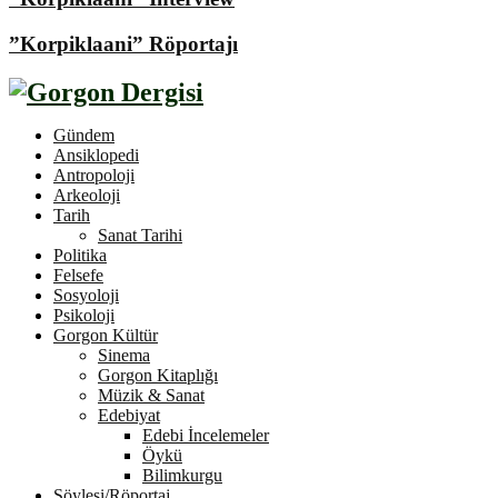
”Korpiklaani” Röportajı
Gündem
Ansiklopedi
Antropoloji
Arkeoloji
Tarih
Sanat Tarihi
Politika
Felsefe
Sosyoloji
Psikoloji
Gorgon Kültür
Sinema
Gorgon Kitaplığı
Müzik & Sanat
Edebiyat
Edebi İncelemeler
Öykü
Bilimkurgu
Söyleşi/Röportaj