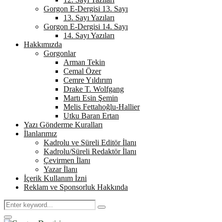
Gorgon E-Dergisi 13. Sayı
13. Sayı Yazıları
Gorgon E-Dergisi 14. Sayı
14. Sayı Yazıları
Hakkımızda
Gorgonlar
Arman Tekin
Cemal Özer
Cemre Yıldırım
Drake T. Wolfgang
Martı Esin Şemin
Melis Fettahoğlu-Hallier
Utku Baran Ertan
Yazı Gönderme Kuralları
İlanlarımız
Kadrolu ve Süreli Editör İlanı
Kadrolu/Süreli Redaktör İlanı
Çevirmen İlanı
Yazar İlanı
İçerik Kullanım İzni
Reklam ve Sponsorluk Hakkında
Search
Search
for:
Primary