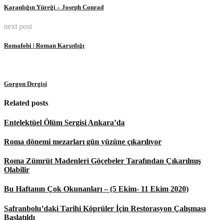
Karanlığın Yüreği – Joseph Conrad
next post
Romafobi | Roman Karşıtlığı
Gorgon Dergisi
Related posts
Entelektüel Ölüm Sergisi Ankara’da
Roma dönemi mezarları gün yüzüne çıkarılıyor
Roma Zümrüt Madenleri Göçebeler Tarafından Çıkarılmış
Olabilir
Bu Haftanın Çok Okunanları – (5 Ekim- 11 Ekim 2020)
Safranbolu’daki Tarihi Köprüler İçin Restorasyon Çalışması
Başlatıldı