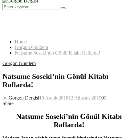
Menu
Search
Search
for:
Home
Gorgon Gündem
Natsume Soseki’nin Gönül Kitabı Raflarda!
Gorgon Gündem
Natsume Soseki’nin Gönül Kitabı
Raflarda!
by
Gorgon Dergisi
10 Aralık 2018
12 Ağustos 2019
0
0
Share
Natsume Soseki’nin Gönül Kitabı
Raflarda!