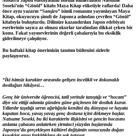
Modern Japon edebiyatının önemli isimlerinden Natsume
Soseki’nin “Gönül” kitabı Maya Kitap etiketiyle raflarda! Daha
önce aynı yazarın “Sanşiro” isimli romanını yayımlayan Maya
Kitap, okuyucuyu şimdi de Japonca aslından çevrilen “Gönül”
kitabıyla buluşturdu. Dilimize kazandırılan Japon edebiyatı
eserlerinin sayıca az olması okurlar tarafından dikkat çeken bir
konu. Fakat yayınevlerinin değerli çabalarıyla bu eksiklik
giderilmeye çalışılıyor.
Bu haftaki kitap önerimizin tanıtım bültenini sizlerle
paylaşıyoruz.
“İki isimsiz karakter arasında gelişen incelikli ve dokunaklı
dostluğun hikâyesi…
Genç bir üniversite öğrencisi, tatil yerinde tanıştığı ve “hocam”
diye söz ettiği adamla günden güne güçlenen bir dostluk kurar.
Yıllardır taşıdığı sırrın ağırlığıyla kendini dış dünyaya ve hayata
kapatan hoca, yavaş yavaş genç dostuna içini dökmeye başlar.
Natsume Soseki, bu iki karakterin ilişkisini ve gencin hocasını
anlama çabasını anlatırken yirminci yüzyılın başlarında
Japonya’da gerçekleşen kültürel değişimin sonucunda doğan
kuşaklar arası farklılıklara da ışık tutuyor.