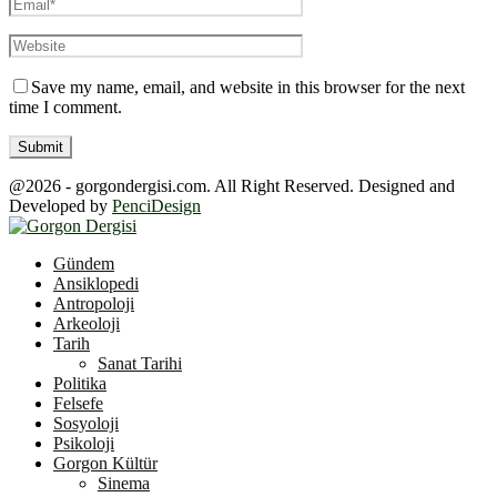
Save my name, email, and website in this browser for the next
time I comment.
@2026 - gorgondergisi.com. All Right Reserved. Designed and
Developed by
PenciDesign
Facebook
Twitter
Youtube
Gündem
Ansiklopedi
Antropoloji
Arkeoloji
Tarih
Sanat Tarihi
Politika
Felsefe
Sosyoloji
Psikoloji
Gorgon Kültür
Sinema