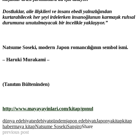
Dostluklar, aile ilişkileri ve insanı ebedi yalnızlığından
kurtarabilecek her şeyi irdelerken insanoğlunun karmaşık ruhsal
durumuna unutulmayacak bir incelikle yaklaşıyor.”
Natsume Soseki, modern Japon romancılığının sembol ismi.
– Haruki Murakami –
(Tanıtım Bülteninden)
http://www.mayayayinlari.com/kitap/gonul
dünya edebiyatı
edebiyat
gündem
japon edebiyatı
Japonya
kitap
kitap
haber
maya kitap
Natsume Soseki
Sanşiro
Share
previous post