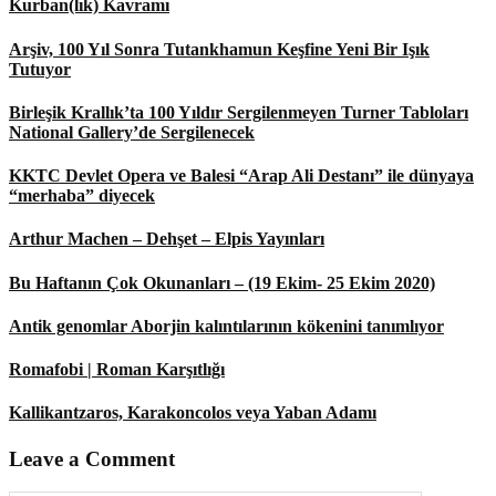
Kurban(lık) Kavramı
Arşiv, 100 Yıl Sonra Tutankhamun Keşfine Yeni Bir Işık
Tutuyor
Birleşik Krallık’ta 100 Yıldır Sergilenmeyen Turner Tabloları
National Gallery’de Sergilenecek
KKTC Devlet Opera ve Balesi “Arap Ali Destanı” ile dünyaya
“merhaba” diyecek
Arthur Machen – Dehşet – Elpis Yayınları
Bu Haftanın Çok Okunanları – (19 Ekim- 25 Ekim 2020)
Antik genomlar Aborjin kalıntılarının kökenini tanımlıyor
Romafobi | Roman Karşıtlığı
Kallikantzaros, Karakoncolos veya Yaban Adamı
Leave a Comment