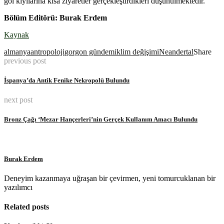
göl kıyılarına kısa ziyaretler gerçekleştirdikleri düşünülmektedir.
Bölüm Editörü: Burak Erdem
Kaynak
almanya
antropoloji
gorgon gündem
iklim değişimi
Neandertal
Share
previous post
İspanya’da Antik Fenike Nekropolü Bulundu
next post
Bronz Çağı ‘Mezar Hançerleri’nin Gerçek Kullanım Amacı Bulundu
Burak Erdem
Deneyim kazanmaya uğraşan bir çevirmen, yeni tomurcuklanan bir
yazılımcı
Related posts