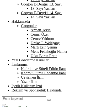
Gorgon E-Dergisi 13. Sayı
13. Sayı Yazıları
Gorgon E-Dergisi 14. Sayı
14. Sayı Yazıları
Hakkımızda
Gorgonlar
Arman Tekin
Cemal Özer
Cemre Yıldırım
Drake T. Wolfgang
Martı Esin Şemin
Melis Fettahoğlu-Hallier
Utku Baran Ertan
Yazı Gönderme Kuralları
İlanlarımız
Kadrolu ve Süreli Editör İlanı
Kadrolu/Süreli Redaktör İlanı
Çevirmen İlanı
Yazar İlanı
İçerik Kullanım İzni
Reklam ve Sponsorluk Hakkında
Search
Search
for:
Primary