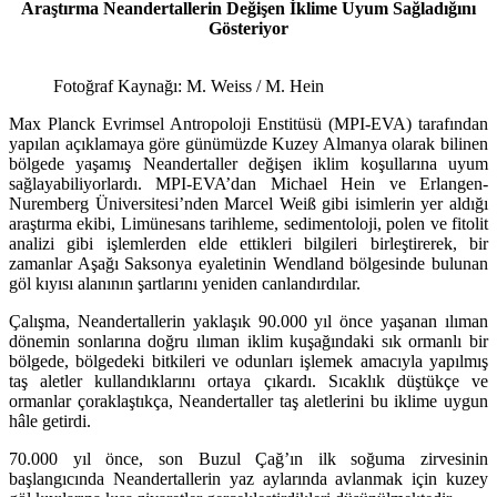
Araştırma Neandertallerin Değişen İklime Uyum Sağladığını
Gösteriyor
Fotoğraf Kaynağı: M. Weiss / M. Hein
Max Planck Evrimsel Antropoloji Enstitüsü (MPI-EVA) tarafından
yapılan açıklamaya göre günümüzde Kuzey Almanya olarak bilinen
bölgede yaşamış Neandertaller değişen iklim koşullarına uyum
sağlayabiliyorlardı. MPI-EVA’dan Michael Hein ve Erlangen-
Nuremberg Üniversitesi’nden Marcel Weiß gibi isimlerin yer aldığı
araştırma ekibi, Limünesans tarihleme, sedimentoloji, polen ve fitolit
analizi gibi işlemlerden elde ettikleri bilgileri birleştirerek, bir
zamanlar Aşağı Saksonya eyaletinin Wendland bölgesinde bulunan
göl kıyısı alanının şartlarını yeniden canlandırdılar.
Çalışma, Neandertallerin yaklaşık 90.000 yıl önce yaşanan ılıman
dönemin sonlarına doğru ılıman iklim kuşağındaki sık ormanlı bir
bölgede, bölgedeki bitkileri ve odunları işlemek amacıyla yapılmış
taş aletler kullandıklarını ortaya çıkardı. Sıcaklık düştükçe ve
ormanlar çoraklaştıkça, Neandertaller taş aletlerini bu iklime uygun
hâle getirdi.
70.000 yıl önce, son Buzul Çağ’ın ilk soğuma zirvesinin
başlangıcında Neandertallerin yaz aylarında avlanmak için kuzey