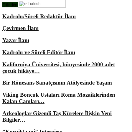
Turkish
Gündemimizde Ne Var?
Kadrolu/Süreli Redaktör İlanı
Çevirmen İlanı
Yazar İlanı
Kadrolu ve Süreli Editör İlanı
Kaliforniya Üniversitesi, bünyesinde 2000 adet
çocuk hikâye…
Bir Rönesans Sanatçısının Atölyesinde Yaşam
Viking Boncuk Ustaları Roma Mozaiklerinden
Kalan Camları…
Arkeologlar Gizemli Taş Kürelere İlişkin Yeni
Bilgiler…
”Korpiklaani” Interview