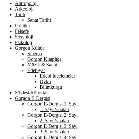
Antropoloji
Arkeoloji
Tarih
Sanat Tarihi
Politika
Felsefe
Sosyoloji
Psikoloji
Gorgon Kültür
Sinema
Gorgon Kitaplığı
Müzik & Sanat
Edebiyat
Edebi İncelemeler
Öykü
Bilimkurgu
Söyleşi/Röportaj
Gorgon E-Dergisi
Gorgon E-Dergisi 1. Sayı
1. Sayı Yazıları
Gorgon E-Dergisi 2. Sayı
2. Sayı Yazıları
Gorgon E-Dergisi 3. Sayı
3. Sayı Yazıları
Gorgon E-Dergisi 4. Sayı