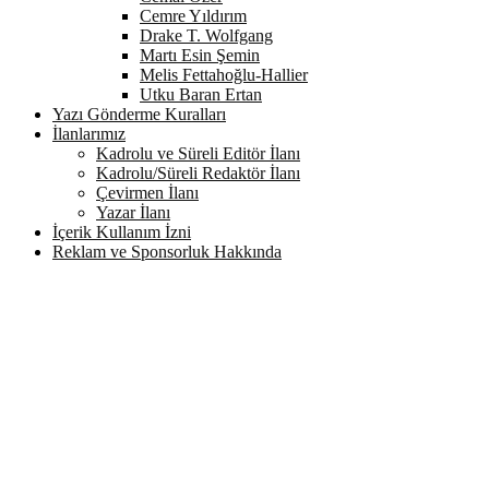
Cemre Yıldırım
Drake T. Wolfgang
Martı Esin Şemin
Melis Fettahoğlu-Hallier
Utku Baran Ertan
Yazı Gönderme Kuralları
İlanlarımız
Kadrolu ve Süreli Editör İlanı
Kadrolu/Süreli Redaktör İlanı
Çevirmen İlanı
Yazar İlanı
İçerik Kullanım İzni
Reklam ve Sponsorluk Hakkında