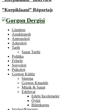
”Korpiklaani” Röportajı
Gündem
Ansiklopedi
Antropoloji
Arkeoloji
Tarih
Sanat Tarihi
Politika
Felsefe
Sosyoloji
Psikoloji
Gorgon Kültür
Sinema
Gorgon Kitaplığı
Müzik & Sanat
Edebiyat
Edebi İncelemeler
Öykü
Bilimkurgu
Söyleşi/Röportaj