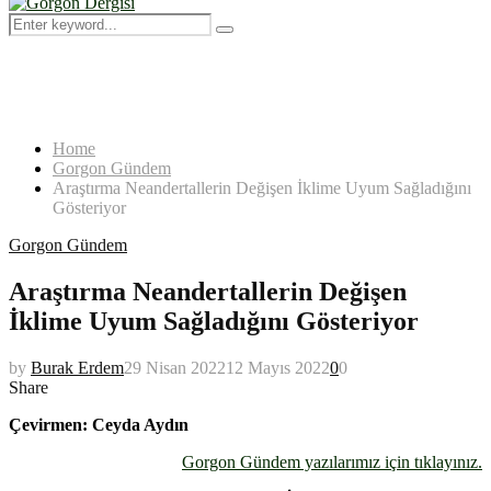
Menu
Search
Search
for:
Home
Gorgon Gündem
Araştırma Neandertallerin Değişen İklime Uyum Sağladığını
Gösteriyor
Gorgon Gündem
Araştırma Neandertallerin Değişen
İklime Uyum Sağladığını Gösteriyor
by
Burak Erdem
29 Nisan 2022
12 Mayıs 2022
0
0
Share
Çevirmen: Ceyda Aydın
Gorgon Gündem yazılarımız için tıklayınız.