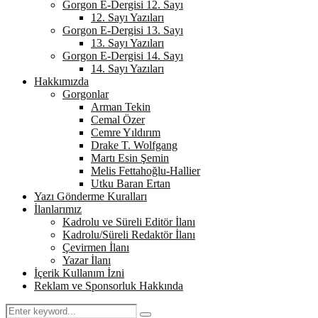
Gorgon E-Dergisi 12. Sayı
12. Sayı Yazıları
Gorgon E-Dergisi 13. Sayı
13. Sayı Yazıları
Gorgon E-Dergisi 14. Sayı
14. Sayı Yazıları
Hakkımızda
Gorgonlar
Arman Tekin
Cemal Özer
Cemre Yıldırım
Drake T. Wolfgang
Martı Esin Şemin
Melis Fettahoğlu-Hallier
Utku Baran Ertan
Yazı Gönderme Kuralları
İlanlarımız
Kadrolu ve Süreli Editör İlanı
Kadrolu/Süreli Redaktör İlanı
Çevirmen İlanı
Yazar İlanı
İçerik Kullanım İzni
Reklam ve Sponsorluk Hakkında
Search