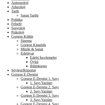
Antropoloji
Arkeoloji
Tarih
Sanat Tarihi
Politika
Felsefe
Sosyoloji
Psikoloji
Gorgon Kültür
Sinema
Gorgon Kitaplığı
Müzik & Sanat
Edebiyat
Edebi İncelemeler
Öykü
Bilimkurgu
Söyleşi/Röportaj
Gorgon E-Dergisi
Gorgon E-Dergisi 1. Sayı
1. Sayı Yazıları
Gorgon E-Dergisi 2. Sayı
2. Sayı Yazıları
Gorgon E-Dergisi 3. Sayı
3. Sayı Yazıları
Gorgon E-Dergisi 4. Sayı