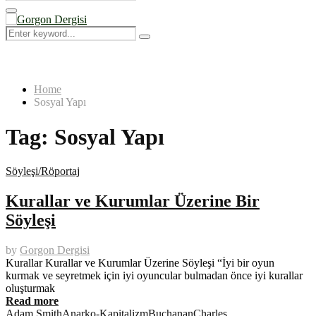
Search
for:
Primary
Menu
Search
Search
for:
Home
Sosyal Yapı
Tag:
Sosyal Yapı
Söyleşi/Röportaj
Kurallar ve Kurumlar Üzerine Bir
Söyleşi
by
Gorgon Dergisi
Kurallar Kurallar ve Kurumlar Üzerine Söyleşi “İyi bir oyun
kurmak ve seyretmek için iyi oyuncular bulmadan önce iyi kurallar
oluşturmak
Read more
Adam Smith
Anarko-Kapitalizm
Buchanan
Charles