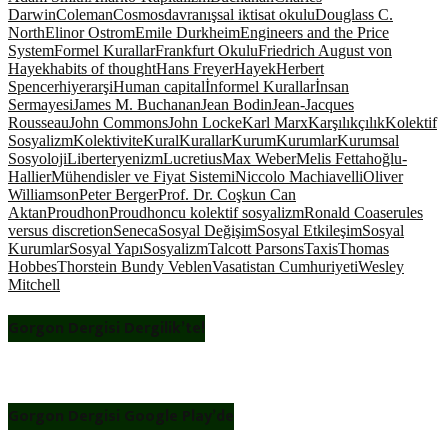
Darwin
Coleman
Cosmos
davranışsal iktisat okulu
Douglass C.
North
Elinor Ostrom
Emile Durkheim
Engineers and the Price
System
Formel Kurallar
Frankfurt Okulu
Friedrich August von
Hayek
habits of thought
Hans Freyer
Hayek
Herbert
Spencer
hiyerarşi
Human capital
İnformel Kurallar
İnsan
Sermayesi
James M. Buchanan
Jean Bodin
Jean-Jacques
Rousseau
John Commons
John Locke
Karl Marx
Karşılıkçılık
Kolektif
Sosyalizm
Kolektivite
Kural
Kurallar
Kurum
Kurumlar
Kurumsal
Sosyoloji
Liberteryenizm
Lucretius
Max Weber
Melis Fettahoğlu-
Hallier
Mühendisler ve Fiyat Sistemi
Niccolo Machiavelli
Oliver
Williamson
Peter Berger
Prof. Dr. Coşkun Can
Aktan
Proudhon
Proudhoncu kolektif sosyalizm
Ronald Coase
rules
versus discretion
Seneca
Sosyal Değişim
Sosyal Etkileşim
Sosyal
Kurumlar
Sosyal Yapı
Sosyalizm
Talcott Parsons
Taxis
Thomas
Hobbes
Thorstein Bundy Veblen
Vasatistan Cumhuriyeti
Wesley
Mitchell
Gorgon Dergisi Dergilik’te!
Gorgon Dergisi Google Play’de