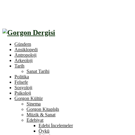
Gündem
Ansiklopedi
Antropoloji
Arkeoloji
Tarih
Sanat Tarihi
Politika
Felsefe
Sosyoloji
Psikoloji
Gorgon Kültür
Sinema
Gorgon Kitaplığı
Müzik & Sanat
Edebiyat
Edebi İncelemeler
Öykü