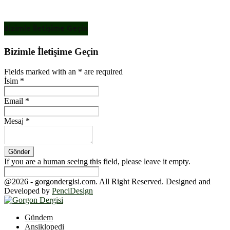
Bizimle İletişime Geçin
Bizimle İletişime Geçin
Fields marked with an
*
are required
İsim
*
Email
*
Mesaj
*
If you are a human seeing this field, please leave it empty.
@2026 - gorgondergisi.com. All Right Reserved. Designed and
Developed by
PenciDesign
Facebook
Twitter
Youtube
Gündem
Ansiklopedi