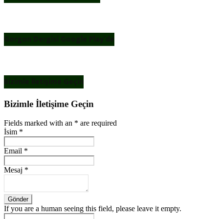
Gorgon Dergisi Google Play’de
Bizimle İletişime Geçin
Bizimle İletişime Geçin
Fields marked with an
*
are required
İsim
*
Email
*
Mesaj
*
If you are a human seeing this field, please leave it empty.