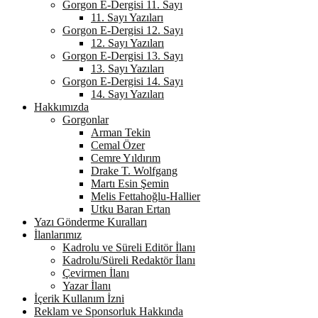
Gorgon E-Dergisi 11. Sayı
11. Sayı Yazıları
Gorgon E-Dergisi 12. Sayı
12. Sayı Yazıları
Gorgon E-Dergisi 13. Sayı
13. Sayı Yazıları
Gorgon E-Dergisi 14. Sayı
14. Sayı Yazıları
Hakkımızda
Gorgonlar
Arman Tekin
Cemal Özer
Cemre Yıldırım
Drake T. Wolfgang
Martı Esin Şemin
Melis Fettahoğlu-Hallier
Utku Baran Ertan
Yazı Gönderme Kuralları
İlanlarımız
Kadrolu ve Süreli Editör İlanı
Kadrolu/Süreli Redaktör İlanı
Çevirmen İlanı
Yazar İlanı
İçerik Kullanım İzni
Reklam ve Sponsorluk Hakkında