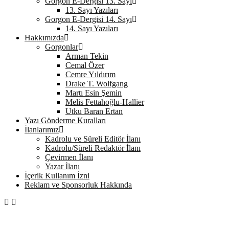
Gorgon E-Dergisi 13. Sayı
13. Sayı Yazıları
Gorgon E-Dergisi 14. Sayı
14. Sayı Yazıları
Hakkımızda
Gorgonlar
Arman Tekin
Cemal Özer
Cemre Yıldırım
Drake T. Wolfgang
Martı Esin Şemin
Melis Fettahoğlu-Hallier
Utku Baran Ertan
Yazı Gönderme Kuralları
İlanlarımız
Kadrolu ve Süreli Editör İlanı
Kadrolu/Süreli Redaktör İlanı
Çevirmen İlanı
Yazar İlanı
İçerik Kullanım İzni
Reklam ve Sponsorluk Hakkında