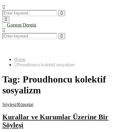
Search
for:
Search
Primary
Menu
Search
for:
Search
Home
Proudhoncu kolektif sosyalizm
Tag:
Proudhoncu kolektif
sosyalizm
Söyleşi/Röportaj
Kurallar ve Kurumlar Üzerine Bir
Söyleşi