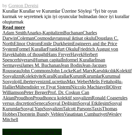
by
Gorgon Dergisi
Kurallar Kurallar ve Kurumlar Üzerine Söyleşi “İyi bir oyun
kurmak ve seyretmek için iyi oyuncular bulmadan önce iyi kurallar
oluşturmak
Read more
Adam Smith
Anarko-Kapitalizm
Buchanan
Charles
Darwin
Coleman
Cosmos
davranışsal iktisat okulu
Douglass C.
North
Elinor Ostrom
Emile Durkheim
Engineers and the Price
System
Formel Kurallar
Frankfurt Okulu
Friedrich August von
Hayek
habits of thought
Hans Freyer
Hayek
Herbert
Spencer
hiyerarşi
Human capital
İnformel Kurallar
İnsan
Sermayesi
James M. Buchanan
Jean Bodin
Jean-Jacques
Rousseau
John Commons
John Locke
Karl Marx
Karşılıkçılık
Kolektif
Sosyalizm
Kolektivite
Kural
Kurallar
Kurum
Kurumlar
Kurumsal
Sosyoloji
Liberteryenizm
Lucretius
Max Weber
Melis Fettahoğlu-
Hallier
Mühendisler ve Fiyat Sistemi
Niccolo Machiavelli
Oliver
Williamson
Peter Berger
Prof. Dr. Coşkun Can
Aktan
Proudhon
Proudhoncu kolektif sosyalizm
Ronald Coase
rules
versus discretion
Seneca
Sosyal Değişim
Sosyal Etkileşim
Sosyal
Kurumlar
Sosyal Yapı
Sosyalizm
Talcott Parsons
Taxis
Thomas
Hobbes
Thorstein Bundy Veblen
Vasatistan Cumhuriyeti
Wesley
Mitchell
Gorgon Dergisi Dergilik’te!