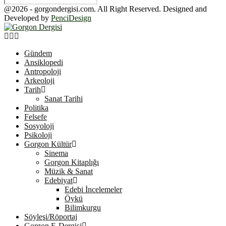
@2026 - gorgondergisi.com. All Right Reserved. Designed and
Developed by
PenciDesign
Facebook
Twitter
Youtube
Gündem
Ansiklopedi
Antropoloji
Arkeoloji
Tarih
Sanat Tarihi
Politika
Felsefe
Sosyoloji
Psikoloji
Gorgon Kültür
Sinema
Gorgon Kitaplığı
Müzik & Sanat
Edebiyat
Edebi İncelemeler
Öykü
Bilimkurgu
Söyleşi/Röportaj
Gorgon E-Dergisi