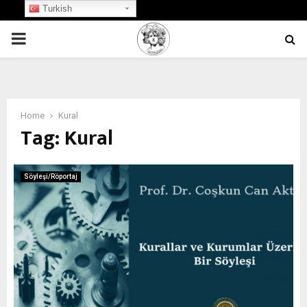
Turkish
PRIMARY
MENU
Home
Kural
Tag:
Kural
Söyleşi/Röportaj