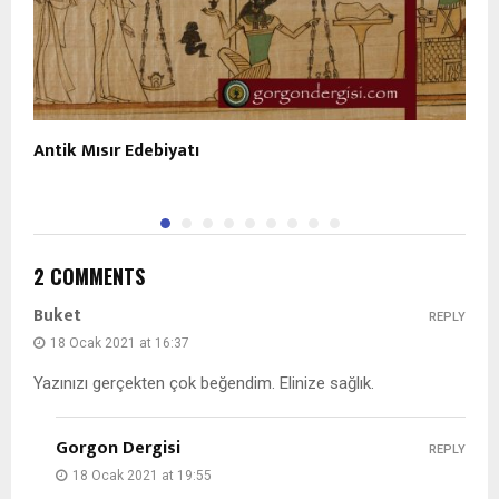
Antik Mısır Edebiyatı
A
K
2 COMMENTS
Buket
REPLY
18 Ocak 2021 at 16:37
Yazınızı gerçekten çok beğendim. Elinize sağlık.
Gorgon Dergisi
REPLY
18 Ocak 2021 at 19:55