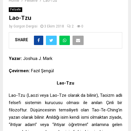
Home
Felsefe
Lao-Tzu
Felsefe
Lao-Tzu
by
Gorgon Dergisi
3 Ekim 2018
2
0
SHARE
Yazar:
Joshua J. Mark
Çevirmen:
Fazıl Şengül
Lao-Tzu
Lao-Tzu (Laozi veya Lao-Tze olarak da bilinir), Taoizm adlı
felsefi sistemin kurucusu olması ile anılan Çinli bir
filozoftur. Düşüncesinin temsiliyeti olan Tao-Te-Ching’in
yazarı olarak bilinir. Anıldığı isim kendi ismi olmaktan ziyade,
“ihtiyar adam” veya “ihtiyar öğretmen” anlamına gelen