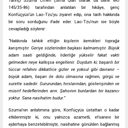
Tarihçi Szuma Ch’ien (Sima Qian olarak da bilinir MÖ
145/35-86) tarafından anlatılan bir hikâye, genç
Konfüçyüs’ün Lao-Tzu’yu ziyaret edip, ona tarih hakkında
bir soru sorduğunu ifade eder. Lao-Tzu’nun ise böyle
cevapladığı söylenir:
“Hakkında tahkik ettiğin kişilerin kemikleri toprağa
karışmıştır. Geriye sözlerinden başkası kalmamıştır. Büyük
adam saati geldiğinde, liderliğe yükselir fakat vakti
gelmeden neye kalkışsa engellenir. Duydum ki; başarılı bir
tüccar refahını dikkatlice gizler ve yoksul gibi davranır –
büyük adam, başarı ile dolu olmasına rağmen, görgü ve
surette sadedir. Gururundan, hırslarından, gösterişinden ve
müsrif hedeflerinden arın. Şahsının bunlardan bir kazancı
yoktur. Sana nasihatim budur.”
Szuma’nın anlatımına göre, Konfüçyüs üstattan o kadar
etkilenmiştir ki, onu yalnızca azametli, efsanevi bir
ejderhaya benzetebilmiştir, nasihatine gönülden bağlanmış