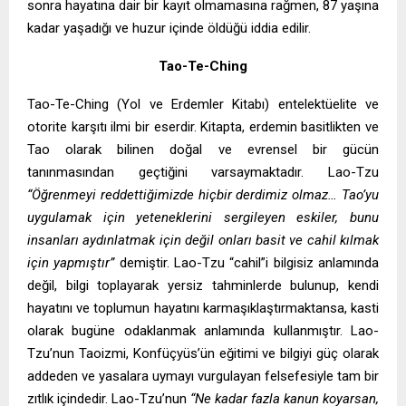
sonra hayatına dair bir kayıt olmamasına rağmen, 87 yaşına
kadar yaşadığı ve huzur içinde öldüğü iddia edilir.
Tao-Te-Ching
Tao-Te-Ching (Yol ve Erdemler Kitabı) entelektüelite ve
otorite karşıtı ilmi bir eserdir. Kitapta, erdemin basitlikten ve
Tao olarak bilinen doğal ve evrensel bir gücün
tanınmasından geçtiğini varsaymaktadır. Lao-Tzu
“Öğrenmeyi reddettiğimizde hiçbir derdimiz olmaz… Tao’yu
uygulamak için yeteneklerini sergileyen eskiler, bunu
insanları aydınlatmak için değil onları basit ve cahil kılmak
için yapmıştır”
demiştir. Lao-Tzu “cahil”i bilgisiz anlamında
değil, bilgi toplayarak yersiz tahminlerde bulunup, kendi
hayatını ve toplumun hayatını karmaşıklaştırmaktansa, kasti
olarak bugüne odaklanmak anlamında kullanmıştır. Lao-
Tzu’nun Taoizmi, Konfüçyüs’ün eğitimi ve bilgiyi güç olarak
addeden ve yasalara uymayı vurgulayan felsefesiyle tam bir
zıtlık içindedir. Lao-Tzu’nun
“Ne kadar fazla kanun koyarsan,