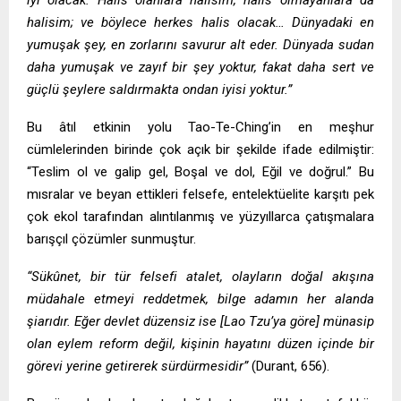
halisim; ve böylece herkes halis olacak… Dünyadaki en
yumuşak şey, en zorlarını savurur alt eder. Dünyada sudan
daha yumuşak ve zayıf bir şey yoktur, fakat daha sert ve
güçlü şeylere saldırmakta ondan iyisi yoktur.”
Bu âtıl etkinin yolu Tao-Te-Ching’in en meşhur
cümlelerinden birinde çok açık bir şekilde ifade edilmiştir:
“Teslim ol ve galip gel, Boşal ve dol, Eğil ve doğrul.” Bu
mısralar ve beyan ettikleri felsefe, entelektüelite karşıtı pek
çok ekol tarafından alıntılanmış ve yüzyıllarca çatışmalara
barışçıl çözümler sunmuştur.
“Sükûnet, bir tür felsefi atalet, olayların doğal akışına
müdahale etmeyi reddetmek, bilge adamın her alanda
şiarıdır. Eğer devlet düzensiz ise [Lao Tzu’ya göre] münasip
olan eylem reform değil, kişinin hayatını düzen içinde bir
görevi yerine getirerek sürdürmesidir”
(Durant, 656).