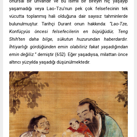
onursal bir unvandır ve bu isimli bir bireyin hiç yaşayıp
yaşamadığı veya Lao-Tzu’nun pek çok felsefecinin tek
vücutta toplanmış hali olduğuna dair sayısız tahminlerde
bulunulmuştur. Tarihçi Durant onun hakkında:
“Lao-Tze,
Konfüçyüs öncesi felsefecilerin en büyüğüdür, Teng
Shih’ten daha bilge, sükutun huzurundan haberdardır.
İhtiyarlığı gördüğünden emin olabiliriz fakat yaşadığından
emin değiliz.”
demiştir (652). Eğer yaşadıysa, milattan önce
altıncı yüzyılda yaşadığı düşünülmektedir.