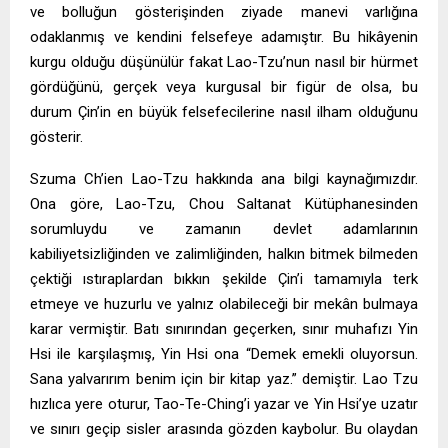
ve bolluğun gösterişinden ziyade manevi varlığına
odaklanmış ve kendini felsefeye adamıştır. Bu hikâyenin
kurgu olduğu düşünülür fakat Lao-Tzu’nun nasıl bir hürmet
gördüğünü, gerçek veya kurgusal bir figür de olsa, bu
durum Çin’in en büyük felsefecilerine nasıl ilham olduğunu
gösterir.
Szuma Ch’ien Lao-Tzu hakkında ana bilgi kaynağımızdır.
Ona göre, Lao-Tzu, Chou Saltanat Kütüphanesinden
sorumluydu ve zamanın devlet adamlarının
kabiliyetsizliğinden ve zalimliğinden, halkın bitmek bilmeden
çektiği ıstıraplardan bıkkın şekilde Çin’i tamamıyla terk
etmeye ve huzurlu ve yalnız olabileceği bir mekân bulmaya
karar vermiştir. Batı sınırından geçerken, sınır muhafızı Yin
Hsi ile karşılaşmış, Yin Hsi ona “Demek emekli oluyorsun.
Sana yalvarırım benim için bir kitap yaz.” demiştir. Lao Tzu
hızlıca yere oturur, Tao-Te-Ching’i yazar ve Yin Hsi’ye uzatır
ve sınırı geçip sisler arasında gözden kaybolur. Bu olaydan