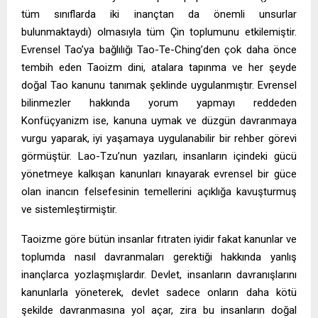
tüm sınıflarda iki inançtan da önemli unsurlar
bulunmaktaydı) olmasıyla tüm Çin toplumunu etkilemiştir.
Evrensel Tao’ya bağlılığı Tao-Te-Ching’den çok daha önce
tembih eden Taoizm dini, atalara tapınma ve her şeyde
doğal Tao kanunu tanımak şeklinde uygulanmıştır. Evrensel
bilinmezler hakkında yorum yapmayı reddeden
Konfüçyanizm ise, kanuna uymak ve düzgün davranmaya
vurgu yaparak, iyi yaşamaya uygulanabilir bir rehber görevi
görmüştür. Lao-Tzu’nun yazıları, insanların içindeki gücü
yönetmeye kalkışan kanunları kınayarak evrensel bir güce
olan inancın felsefesinin temellerini açıklığa kavuşturmuş
ve sistemleştirmiştir.
Taoizme göre bütün insanlar fıtraten iyidir fakat kanunlar ve
toplumda nasıl davranmaları gerektiği hakkında yanlış
inançlarca yozlaşmışlardır. Devlet, insanların davranışlarını
kanunlarla yöneterek, devlet sadece onların daha kötü
şekilde davranmasına yol açar, zira bu insanların doğal