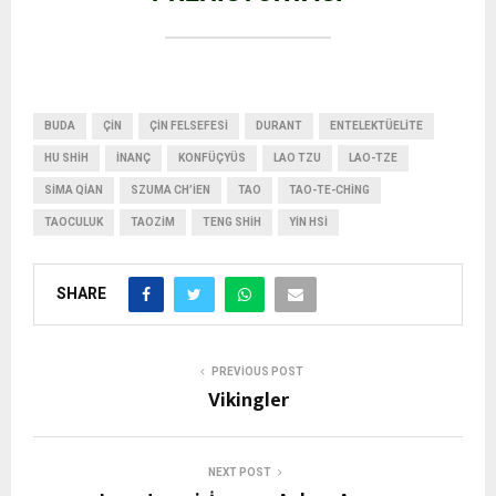
BUDA
ÇIN
ÇIN FELSEFESI
DURANT
ENTELEKTÜELITE
HU SHIH
İNANÇ
KONFÜÇYÜS
LAO TZU
LAO-TZE
SIMA QIAN
SZUMA CH’IEN
TAO
TAO-TE-CHING
TAOCULUK
TAOZIM
TENG SHIH
YIN HSI
SHARE
PREVIOUS POST
Vikingler
NEXT POST