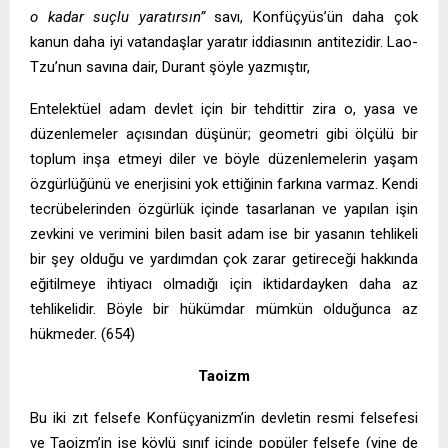
o kadar suçlu yaratırsın”
savı, Konfüçyüs’ün daha çok
kanun daha iyi vatandaşlar yaratır iddiasının antitezidir. Lao-
Tzu’nun savına dair, Durant şöyle yazmıştır,
Entelektüel adam devlet için bir tehdittir zira o, yasa ve
düzenlemeler açısından düşünür; geometri gibi ölçülü bir
toplum inşa etmeyi diler ve böyle düzenlemelerin yaşam
özgürlüğünü ve enerjisini yok ettiğinin farkına varmaz. Kendi
tecrübelerinden özgürlük içinde tasarlanan ve yapılan işin
zevkini ve verimini bilen basit adam ise bir yasanın tehlikeli
bir şey olduğu ve yardımdan çok zarar getireceği hakkında
eğitilmeye ihtiyacı olmadığı için iktidardayken daha az
tehlikelidir. Böyle bir hükümdar mümkün olduğunca az
hükmeder. (654)
Taoizm
Bu iki zıt felsefe Konfüçyanizm’in devletin resmi felsefesi
ve Taoizm’in ise köylü sınıf içinde popüler felsefe (yine de