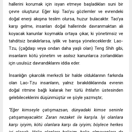
hallerini korumak için isyan etmeye başladıkları suni bir
çevre oluşturur. Eğer kişi Tao’yu gözlemler ve evrendeki
doğal enerji akışına teslim olursa, huzur bulacaktır. Tao’ya
karşı gelme, insanları doğal hallerinde davranmaktan alı
koyacak kanunlar koymakla ortaya çıkar, ki yönetimsiz ve
tahditsiz bırakılırlarsa, iyilik ve barışa yöneleceklerdir. Lao-
Tzu, (çağdaşı veya ondan daha yaşlı olan) Teng Shih gibi,
insanların kötü yönetim ve asılsız kanunlarca zorlandıkları
için usulsüz davrandıklarını iddia eder.
İnsanlığın çıkarcılık merkezli bir halde olduklarının farkında
olan Lao-Tzu insanların, yalnız bırakıldıklarında evrenin
doğal ritmine bağlı kalarak her türlü ihtilafın üstesinden
gelebileceklerini düşünmüştür ve şöyle yazmıştır;
“Eğer kimseyle çatışmazsan, dünyadaki kimse seninle
çatışamayacaktır. Zararı nezaket ile karşıla. İyi olanlara
karşı iyiyim, kötü olanlara karşı da iyiyim; böylece herkes
iyi olacak. Halis olanlara halisim, halis olmayanlara da