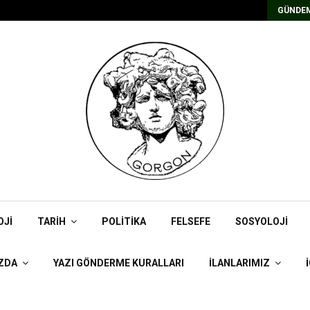
Kadrolu/Süreli Redaktör İlanı
GÜNDEM
OJI
TARIH
POLITIKA
FELSEFE
SOSYOLOJI
ZDA
YAZI GÖNDERME KURALLARI
İLANLARIMIZ