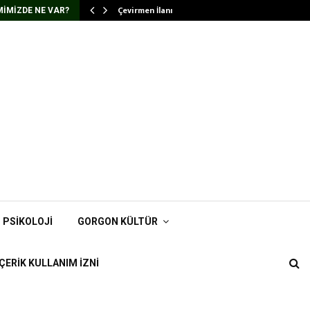
Çevirmen İlanı
IMIZDE NE VAR?
PSIKOLOJI
GORGON KÜLTÜR
İÇERIK KULLANIM İZNI