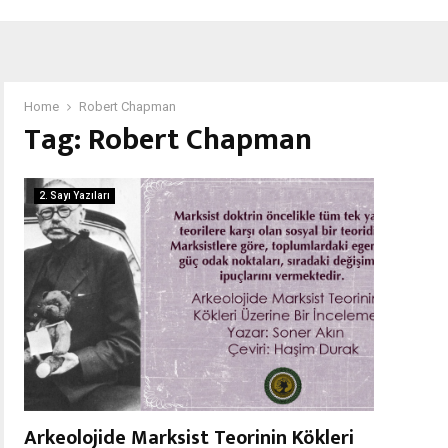
Home
Robert Chapman
Tag:
Robert Chapman
2. Sayı Yazıları
Arkeolojide Marksist Teorinin Kökleri