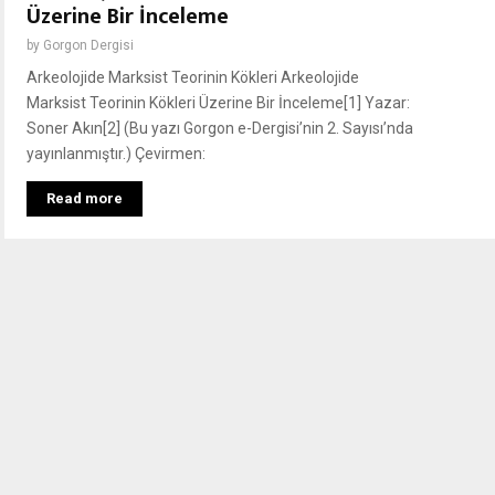
Üzerine Bir İnceleme
by
Gorgon Dergisi
Arkeolojide Marksist Teorinin Kökleri Arkeolojide
Marksist Teorinin Kökleri Üzerine Bir İnceleme[1] Yazar:
Soner Akın[2] (Bu yazı Gorgon e-Dergisi’nin 2. Sayısı’nda
yayınlanmıştır.) Çevirmen:
Read more