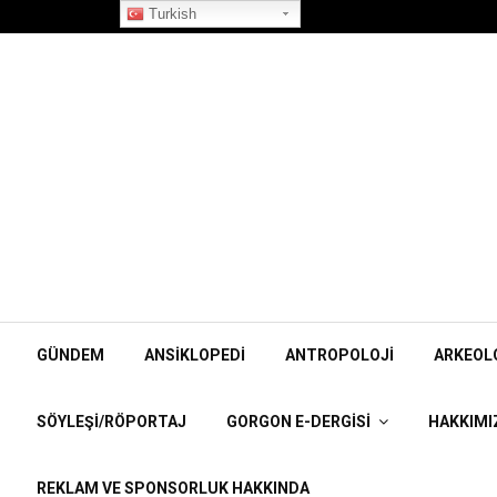
”Korpiklaani” Röportajı
Turkish
GÜNDEM
ANSIKLOPEDI
ANTROPOLOJI
ARKEOL
SÖYLEŞI/RÖPORTAJ
GORGON E-DERGISI
HAKKIMI
REKLAM VE SPONSORLUK HAKKINDA