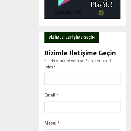
BIZIMLE İLETIŞIME GEÇIN
Bizimle İletişime Geçin
Fields marked with an
*
are required
İsim
*
Email
*
Mesaj
*