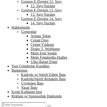
Gorgon E-Dergisi 12. Sayı
12. Sayı Yazıları
Gorgon E-Dergisi 13. Sayı
13. Sayı Yazıları
Gorgon E-Dergisi 14. Sayı
14. Sayı Yazıları
Hakkımızda
Gorgonlar
Arman Tekin
Cemal Özer
Cemre Yıldırım
Drake T. Wolfgang
Martı Esin Şemin
Melis Fettahoğlu-Hallier
Utku Baran Ertan
Yazı Gönderme Kuralları
İlanlarımız
Kadrolu ve Süreli Editör İlanı
Kadrolu/Süreli Redaktör İlanı
Çevirmen İlanı
Yazar İlanı
İçerik Kullanım İzni
Reklam ve Sponsorluk Hakkında
Search