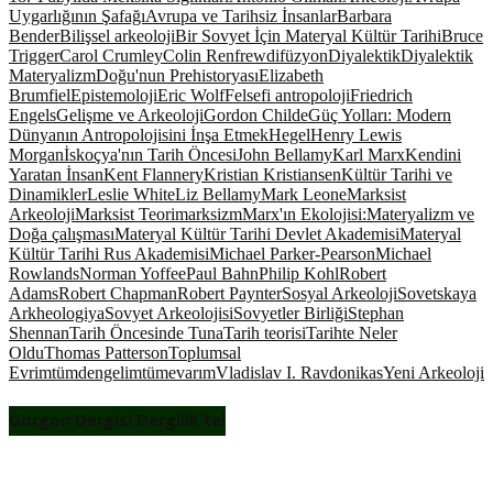
Uygarlığının Şafağı
Avrupa ve Tarihsiz İnsanlar
Barbara
Bender
Bilişsel arkeoloji
Bir Sovyet İçin Materyal Kültür Tarihi
Bruce
Trigger
Carol Crumley
Colin Renfrew
difüzyon
Diyalektik
Diyalektik
Materyalizm
Doğu'nun Prehistoryası
Elizabeth
Brumfiel
Epistemoloji
Eric Wolf
Felsefi antropoloji
Friedrich
Engels
Gelişme ve Arkeoloji
Gordon Childe
Güç Yolları: Modern
Dünyanın Antropolojisini İnşa Etmek
Hegel
Henry Lewis
Morgan
İskoçya'nın Tarih Öncesi
John Bellamy
Karl Marx
Kendini
Yaratan İnsan
Kent Flannery
Kristian Kristiansen
Kültür Tarihi ve
Dinamikler
Leslie White
Liz Bellamy
Mark Leone
Marksist
Arkeoloji
Marksist Teori
marksizm
Marx'ın Ekolojisi:Materyalizm ve
Doğa çalışması
Materyal Kültür Tarihi Devlet Akademisi
Materyal
Kültür Tarihi Rus Akademisi
Michael Parker-Pearson
Michael
Rowlands
Norman Yoffee
Paul Bahn
Philip Kohl
Robert
Adams
Robert Chapman
Robert Paynter
Sosyal Arkeoloji
Sovetskaya
Arkheologiya
Sovyet Arkeolojisi
Sovyetler Birliği
Stephan
Shennan
Tarih Öncesinde Tuna
Tarih teorisi
Tarihte Neler
Oldu
Thomas Patterson
Toplumsal
Evrim
tümdengelim
tümevarım
Vladislav I. Ravdonikas
Yeni Arkeoloji
Gorgon Dergisi Dergilik’te!