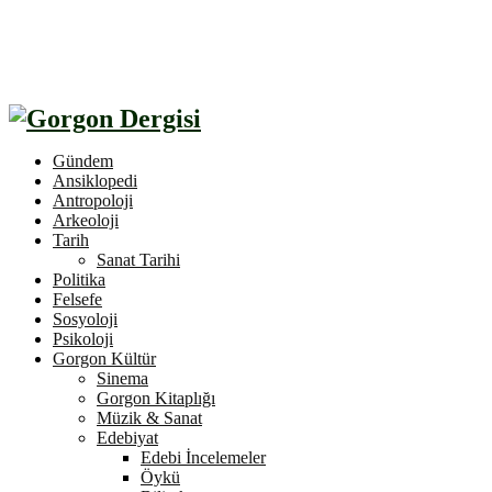
Gündem
Ansiklopedi
Antropoloji
Arkeoloji
Tarih
Sanat Tarihi
Politika
Felsefe
Sosyoloji
Psikoloji
Gorgon Kültür
Sinema
Gorgon Kitaplığı
Müzik & Sanat
Edebiyat
Edebi İncelemeler
Öykü