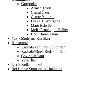
Gorgonlar
Arman Tekin
Cemal Özer
Cemre Yıldırım
Drake T. Wolfgang
Martı Esin Şemin
Melis Fettahoğlu-Hallier
Utku Baran Ertan
Yazı Gönderme Kuralları
İlanlarımız
Kadrolu ve Süreli Editör İlanı
Kadrolu/Süreli Redaktör İlanı
Çevirmen İlanı
Yazar İlanı
İçerik Kullanım İzni
Reklam ve Sponsorluk Hakkında