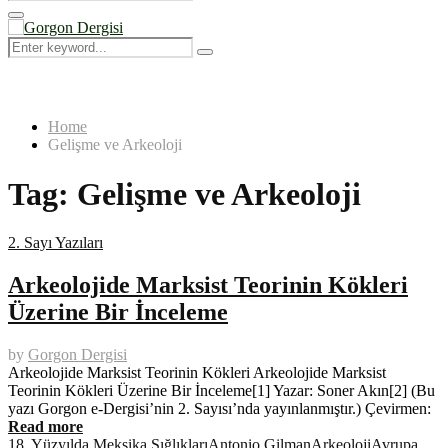
Search
for:
Primary
Menu
Search
Search
for:
Home
Gelişme ve Arkeoloji
Tag:
Gelişme ve Arkeoloji
2. Sayı Yazıları
Arkeolojide Marksist Teorinin Kökleri
Üzerine Bir İnceleme
by
Gorgon Dergisi
Arkeolojide Marksist Teorinin Kökleri Arkeolojide Marksist
Teorinin Kökleri Üzerine Bir İnceleme[1] Yazar: Soner Akın[2] (Bu
yazı Gorgon e-Dergisi’nin 2. Sayısı’nda yayınlanmıştır.) Çevirmen:
Read more
18. Yüzyılda Meksika Sığlıkları
Antonio Gilman
Arkeoloji
Avrupa