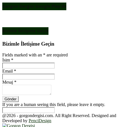
Gorgon Dergisi Google Play’de
Bizimle İletişime Geçin
Bizimle İletişime Geçin
Fields marked with an
*
are required
İsim
*
Email
*
Mesaj
*
If you are a human seeing this field, please leave it empty.
@2026 - gorgondergisi.com. All Right Reserved. Designed and
Developed by
PenciDesign