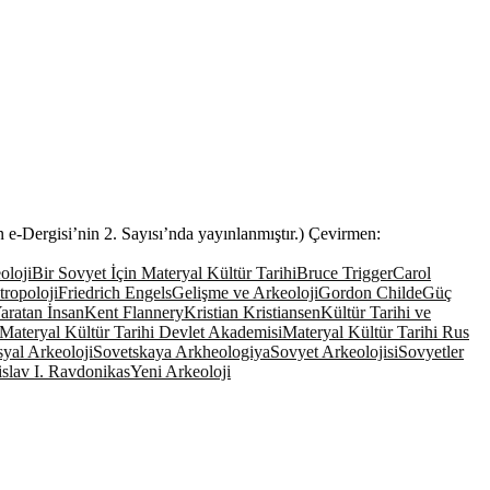
e-Dergisi’nin 2. Sayısı’nda yayınlanmıştır.) Çevirmen:
oloji
Bir Sovyet İçin Materyal Kültür Tarihi
Bruce Trigger
Carol
tropoloji
Friedrich Engels
Gelişme ve Arkeoloji
Gordon Childe
Güç
aratan İnsan
Kent Flannery
Kristian Kristiansen
Kültür Tarihi ve
Materyal Kültür Tarihi Devlet Akademisi
Materyal Kültür Tarihi Rus
yal Arkeoloji
Sovetskaya Arkheologiya
Sovyet Arkeolojisi
Sovyetler
islav I. Ravdonikas
Yeni Arkeoloji