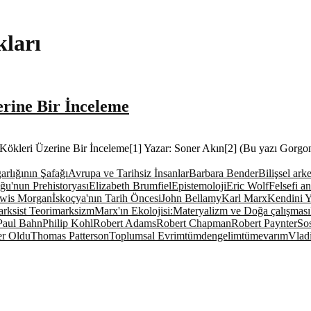
kları
erine Bir İnceleme
 Kökleri Üzerine Bir İnceleme[1] Yazar: Soner Akın[2] (Bu yazı Gorgon 
rlığının Şafağı
Avrupa ve Tarihsiz İnsanlar
Barbara Bender
Bilişsel arke
ğu'nun Prehistoryası
Elizabeth Brumfiel
Epistemoloji
Eric Wolf
Felsefi an
wis Morgan
İskoçya'nın Tarih Öncesi
John Bellamy
Karl Marx
Kendini Y
rksist Teori
marksizm
Marx'ın Ekolojisi:Materyalizm ve Doğa çalışması
Paul Bahn
Philip Kohl
Robert Adams
Robert Chapman
Robert Paynter
Sos
er Oldu
Thomas Patterson
Toplumsal Evrim
tümdengelim
tümevarım
Vlad