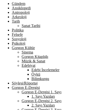
Gündem
Ansiklopedi
Antropoloji
Arkeoloji
Tarih
Sanat Tarihi
Politika
Felsefe
Sosyoloji
Psikoloji
Gorgon Kültür
Sinema
Gorgon Kitaplığı
Müzik & Sanat
Edebiyat
Edebi İncelemeler
Öykü
Bilimkurgu
Söyleşi/Röportaj
Gorgon E-Dergisi
Gorgon E-Dergisi 1. Sayı
1. Sayı Yazıları
Gorgon E-Dergisi 2. Sayı
2. Sayı Yazıları
Gorgon E-Dergisi 3. Sayı