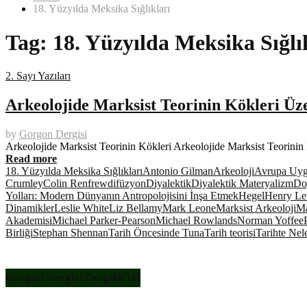
18. Yüzyılda Meksika Sığlıkları
Tag:
18. Yüzyılda Meksika Sığlı
2. Sayı Yazıları
Arkeolojide Marksist Teorinin Kökleri Üz
by
Gorgon Dergisi
Arkeolojide Marksist Teorinin Kökleri Arkeolojide Marksist Teorinin
Read more
18. Yüzyılda Meksika Sığlıkları
Antonio Gilman
Arkeoloji
Avrupa Uyga
Crumley
Colin Renfrew
difüzyon
Diyalektik
Diyalektik Materyalizm
Do
Yolları: Modern Dünyanın Antropolojisini İnşa Etmek
Hegel
Henry Le
Dinamikler
Leslie White
Liz Bellamy
Mark Leone
Marksist Arkeoloji
Ma
Akademisi
Michael Parker-Pearson
Michael Rowlands
Norman Yoffee
Birliği
Stephan Shennan
Tarih Öncesinde Tuna
Tarih teorisi
Tarihte Nel
Gorgon Dergisi Dergilik’te!