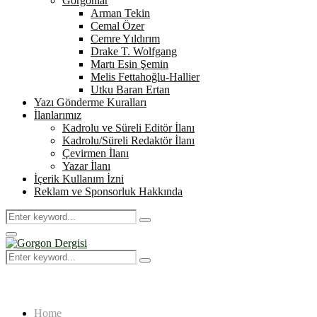
Gorgonlar
Arman Tekin
Cemal Özer
Cemre Yıldırım
Drake T. Wolfgang
Martı Esin Şemin
Melis Fettahoğlu-Hallier
Utku Baran Ertan
Yazı Gönderme Kuralları
İlanlarımız
Kadrolu ve Süreli Editör İlanı
Kadrolu/Süreli Redaktör İlanı
Çevirmen İlanı
Yazar İlanı
İçerik Kullanım İzni
Reklam ve Sponsorluk Hakkında
Search
Search
for:
Primary
Menu
Search
Search
for:
Home