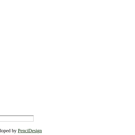
eloped by
PenciDesign