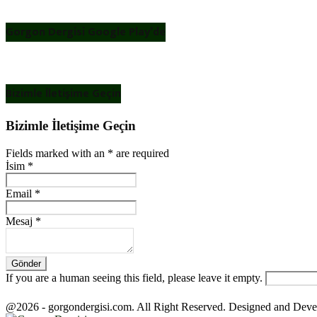
Gorgon Dergisi Google Play’de
Bizimle İletişime Geçin
Bizimle İletişime Geçin
Fields marked with an
*
are required
İsim
*
Email
*
Mesaj
*
If you are a human seeing this field, please leave it empty.
@2026 - gorgondergisi.com. All Right Reserved. Designed and Dev