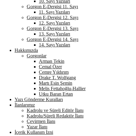
10. Sayı Yazıları
Gorgon E-Dergisi 11. Sayı
11. Sayı Yazıları
Gorgon E-Dergisi 12. Sayı
12. Sayı Yazıları
Gorgon E-Dergisi 13. Sayı
13. Sayı Yazıları
Gorgon E-Dergisi 14. Sayı
14. Sayı Yazıları
Hakkımızda
Gorgonlar
Arman Tekin
Cemal Özer
Cemre Yıldırım
Drake T. Wolfgang
Martı Esin Şemin
Melis Fettahoğlu-Hallier
Utku Baran Ertan
Yazı Gönderme Kuralları
İlanlarımız
Kadrolu ve Süreli Editör İlanı
Kadrolu/Süreli Redaktör İlanı
Çevirmen İlanı
Yazar İlanı
İçerik Kullanım İzni