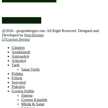
Bizimle İletişime Geçin
@2026 - gorgondergisi.com. All Right Reserved. Designed and
Developed by
PenciDesign
Facebook
Twitter
Youtube
Gündem
Ansiklopedi
Antropoloji
Arkeoloji
Tarih
Sanat Tarihi
Politika
Felsefe
Sosyoloji
Psikoloji
Gorgon Kültür
Sinema
Gorgon Kitaplığı
Müzik & Sanat