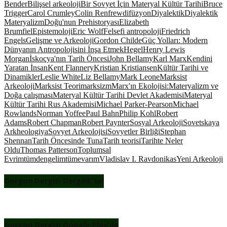
Bender
Bilişsel arkeoloji
Bir Sovyet İçin Materyal Kültür Tarihi
Bruce
Trigger
Carol Crumley
Colin Renfrew
difüzyon
Diyalektik
Diyalektik
Materyalizm
Doğu'nun Prehistoryası
Elizabeth
Brumfiel
Epistemoloji
Eric Wolf
Felsefi antropoloji
Friedrich
Engels
Gelişme ve Arkeoloji
Gordon Childe
Güç Yolları: Modern
Dünyanın Antropolojisini İnşa Etmek
Hegel
Henry Lewis
Morgan
İskoçya'nın Tarih Öncesi
John Bellamy
Karl Marx
Kendini
Yaratan İnsan
Kent Flannery
Kristian Kristiansen
Kültür Tarihi ve
Dinamikler
Leslie White
Liz Bellamy
Mark Leone
Marksist
Arkeoloji
Marksist Teori
marksizm
Marx'ın Ekolojisi:Materyalizm ve
Doğa çalışması
Materyal Kültür Tarihi Devlet Akademisi
Materyal
Kültür Tarihi Rus Akademisi
Michael Parker-Pearson
Michael
Rowlands
Norman Yoffee
Paul Bahn
Philip Kohl
Robert
Adams
Robert Chapman
Robert Paynter
Sosyal Arkeoloji
Sovetskaya
Arkheologiya
Sovyet Arkeolojisi
Sovyetler Birliği
Stephan
Shennan
Tarih Öncesinde Tuna
Tarih teorisi
Tarihte Neler
Oldu
Thomas Patterson
Toplumsal
Evrim
tümdengelim
tümevarım
Vladislav I. Ravdonikas
Yeni Arkeoloji
Gorgon Dergisi Dergilik’te!
Gorgon Dergisi Google Play’de