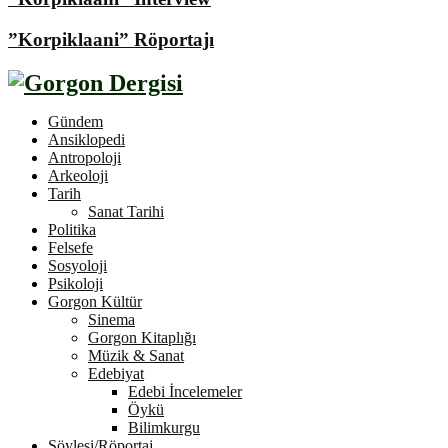
”Korpiklaani” Röportajı
Gündem
Ansiklopedi
Antropoloji
Arkeoloji
Tarih
Sanat Tarihi
Politika
Felsefe
Sosyoloji
Psikoloji
Gorgon Kültür
Sinema
Gorgon Kitaplığı
Müzik & Sanat
Edebiyat
Edebi İncelemeler
Öykü
Bilimkurgu
Söyleşi/Röportaj