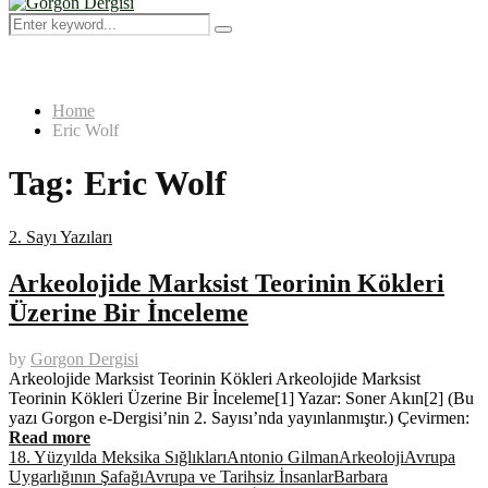
Menu
Search
Search
for:
Home
Eric Wolf
Tag:
Eric Wolf
2. Sayı Yazıları
Arkeolojide Marksist Teorinin Kökleri
Üzerine Bir İnceleme
by
Gorgon Dergisi
Arkeolojide Marksist Teorinin Kökleri Arkeolojide Marksist
Teorinin Kökleri Üzerine Bir İnceleme[1] Yazar: Soner Akın[2] (Bu
yazı Gorgon e-Dergisi’nin 2. Sayısı’nda yayınlanmıştır.) Çevirmen:
Read more
18. Yüzyılda Meksika Sığlıkları
Antonio Gilman
Arkeoloji
Avrupa
Uygarlığının Şafağı
Avrupa ve Tarihsiz İnsanlar
Barbara