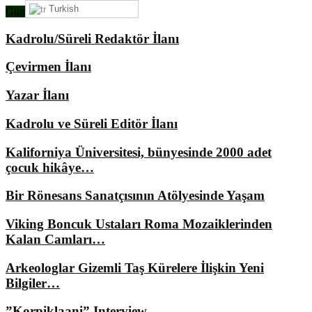
Turkish
Gündemimizde Ne Var?
Kadrolu/Süreli Redaktör İlanı
Çevirmen İlanı
Yazar İlanı
Kadrolu ve Süreli Editör İlanı
Kaliforniya Üniversitesi, bünyesinde 2000 adet
çocuk hikâye…
Bir Rönesans Sanatçısının Atölyesinde Yaşam
Viking Boncuk Ustaları Roma Mozaiklerinden
Kalan Camları…
Arkeologlar Gizemli Taş Kürelere İlişkin Yeni
Bilgiler…
”Korpiklaani” Interview