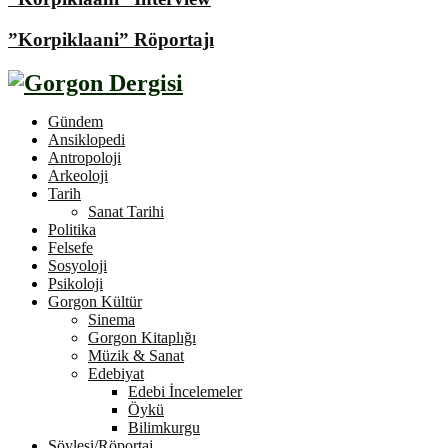
”Korpiklaani” Röportajı
Gündem
Ansiklopedi
Antropoloji
Arkeoloji
Tarih
Sanat Tarihi
Politika
Felsefe
Sosyoloji
Psikoloji
Gorgon Kültür
Sinema
Gorgon Kitaplığı
Müzik & Sanat
Edebiyat
Edebi İncelemeler
Öykü
Bilimkurgu
Söyleşi/Röportaj