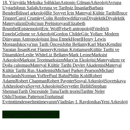
18. Yüzyılda Meksika Sığlıkları
Antonio Gilman
Arkeoloji
Avrupa
Uygarlığının Şafağı
Avrupa ve Tarihsiz İnsanlar
Barbara
Bender
Bilişsel arkeoloji
Bir Sovyet İçin Materyal Kültür Tarihi
Bruce
Trigger
Carol Crumley
Colin Renfrew
difüzyon
Diyalektik
Diyalektik
Materyalizm
Doğu'nun Prehistoryası
Elizabeth
Brumfiel
Epistemoloji
Eric Wolf
Felsefi antropoloji
Friedrich
Engels
Gelişme ve Arkeoloji
Gordon Childe
Güç Yolları: Modern
Dünyanın Antropolojisini İnşa Etmek
Hegel
Henry Lewis
Morgan
İskoçya'nın Tarih Öncesi
John Bellamy
Karl Marx
Kendini
Yaratan İnsan
Kent Flannery
Kristian Kristiansen
Kültür Tarihi ve
Dinamikler
Leslie White
Liz Bellamy
Mark Leone
Marksist
Arkeoloji
Marksist Teori
marksizm
Marx'ın Ekolojisi:Materyalizm ve
Doğa çalışması
Materyal Kültür Tarihi Devlet Akademisi
Materyal
Kültür Tarihi Rus Akademisi
Michael Parker-Pearson
Michael
Rowlands
Norman Yoffee
Paul Bahn
Philip Kohl
Robert
Adams
Robert Chapman
Robert Paynter
Sosyal Arkeoloji
Sovetskaya
Arkheologiya
Sovyet Arkeolojisi
Sovyetler Birliği
Stephan
Shennan
Tarih Öncesinde Tuna
Tarih teorisi
Tarihte Neler
Oldu
Thomas Patterson
Toplumsal
Evrim
tümdengelim
tümevarım
Vladislav I. Ravdonikas
Yeni Arkeoloji
Gorgon Dergisi Dergilik’te!