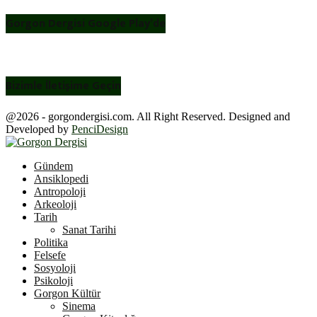
Gorgon Dergisi Google Play’de
Bizimle İletişime Geçin
@2026 - gorgondergisi.com. All Right Reserved. Designed and
Developed by
PenciDesign
Facebook
Twitter
Youtube
Gündem
Ansiklopedi
Antropoloji
Arkeoloji
Tarih
Sanat Tarihi
Politika
Felsefe
Sosyoloji
Psikoloji
Gorgon Kültür
Sinema