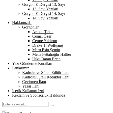
Gorgon E-Dergisi 13. Sayı
13. Sayı Yazıları
Gorgon E-Dergisi 14. Sayı
14. Sayı Yazıları
Hakkımızda
Gorgonlar
Arman Tekin
Cemal Özer
Cemre Yıldırım
Drake T. Wolfgang
Martı Esin Şemin
Melis Fettahoğlu-Hallier
Utku Baran Ertan
Yazı Gönderme Kuralları
İlanlarımız
Kadrolu ve Süreli Editör İlanı
Kadrolu/Süreli Redaktör İlanı
Çevirmen İlanı
Yazar İlanı
İçerik Kullanım İzni
Reklam ve Sponsorluk Hakkında
Search
Search
for:
Primary