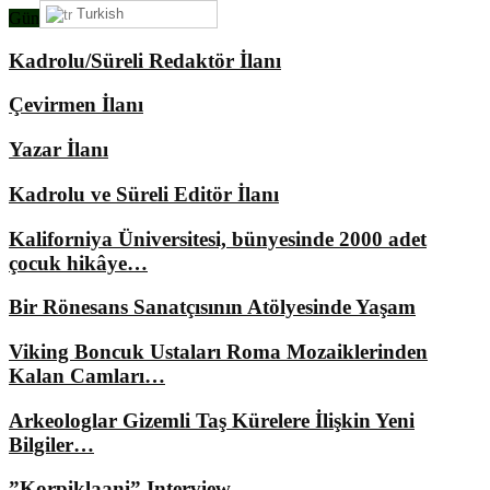
Turkish
Gündemimizde Ne Var?
Kadrolu/Süreli Redaktör İlanı
Çevirmen İlanı
Yazar İlanı
Kadrolu ve Süreli Editör İlanı
Kaliforniya Üniversitesi, bünyesinde 2000 adet
çocuk hikâye…
Bir Rönesans Sanatçısının Atölyesinde Yaşam
Viking Boncuk Ustaları Roma Mozaiklerinden
Kalan Camları…
Arkeologlar Gizemli Taş Kürelere İlişkin Yeni
Bilgiler…
”Korpiklaani” Interview