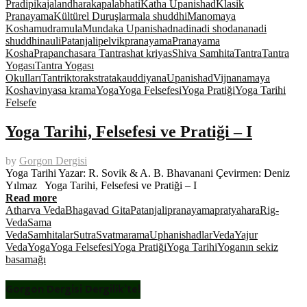
Pradipika
jalandhara
kapalabhati
Katha Upanishad
Klasik
Pranayama
Kültürel Duruşlar
mala shuddhi
Manomaya
Kosha
mudra
mula
Mundaka Upanishad
nadi
nadi shodana
nadi
shuddhi
nauli
Patanjali
pelvik
pranayama
Pranayama
Kosha
Prapanchasara Tantra
shat kriyas
Shiva Samhita
Tantra
Tantra
Yogası
Tantra Yogası
Okulları
Tantrik
toraks
trataka
uddiyana
Upanishad
Vijnanamaya
Kosha
vinyasa krama
Yoga
Yoga Felsefesi
Yoga Pratiği
Yoga Tarihi
Felsefe
Yoga Tarihi, Felsefesi ve Pratiği – I
by
Gorgon Dergisi
Yoga Tarihi Yazar: R. Sovik & A. B. Bhavanani Çevirmen: Deniz
Yılmaz Yoga Tarihi, Felsefesi ve Pratiği – I
Read more
Atharva Veda
Bhagavad Gita
Patanjali
pranayama
pratyahara
Rig-
Veda
Sama
Veda
Samhitalar
Sutra
Svatmarama
Uphanishadlar
Veda
Yajur
Veda
Yoga
Yoga Felsefesi
Yoga Pratiği
Yoga Tarihi
Yoganın sekiz
basamağı
Gorgon Dergisi Dergilik’te!