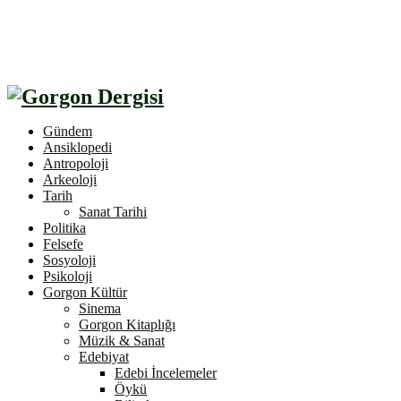
Gündem
Ansiklopedi
Antropoloji
Arkeoloji
Tarih
Sanat Tarihi
Politika
Felsefe
Sosyoloji
Psikoloji
Gorgon Kültür
Sinema
Gorgon Kitaplığı
Müzik & Sanat
Edebiyat
Edebi İncelemeler
Öykü