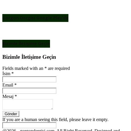
Gorgon Dergisi Google Play’de
Bizimle İletişime Geçin
Bizimle İletişime Geçin
Fields marked with an
*
are required
İsim
*
Email
*
Mesaj
*
If you are a human seeing this field, please leave it empty.
@2026 - gorgondergisi.com. All Right Reserved. Designed and