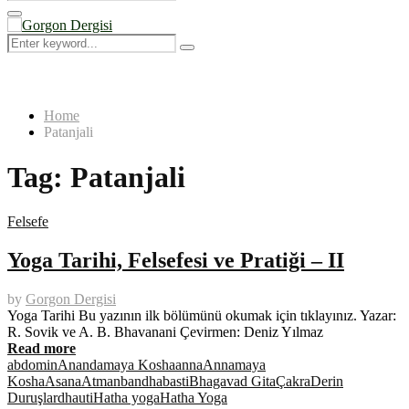
Search
for:
Primary
Menu
Search
Search
for:
Home
Patanjali
Tag:
Patanjali
Felsefe
Yoga Tarihi, Felsefesi ve Pratiği – II
by
Gorgon Dergisi
Yoga Tarihi Bu yazının ilk bölümünü okumak için tıklayınız. Yazar:
R. Sovik ve A. B. Bhavanani Çevirmen: Deniz Yılmaz
Read more
abdomin
Anandamaya Kosha
anna
Annamaya
Kosha
Asana
Atman
bandha
basti
Bhagavad Gita
Çakra
Derin
Duruşlar
dhauti
Hatha yoga
Hatha Yoga