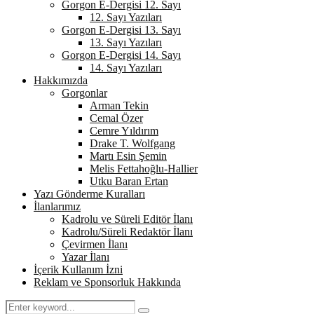
Gorgon E-Dergisi 12. Sayı
12. Sayı Yazıları
Gorgon E-Dergisi 13. Sayı
13. Sayı Yazıları
Gorgon E-Dergisi 14. Sayı
14. Sayı Yazıları
Hakkımızda
Gorgonlar
Arman Tekin
Cemal Özer
Cemre Yıldırım
Drake T. Wolfgang
Martı Esin Şemin
Melis Fettahoğlu-Hallier
Utku Baran Ertan
Yazı Gönderme Kuralları
İlanlarımız
Kadrolu ve Süreli Editör İlanı
Kadrolu/Süreli Redaktör İlanı
Çevirmen İlanı
Yazar İlanı
İçerik Kullanım İzni
Reklam ve Sponsorluk Hakkında
Search