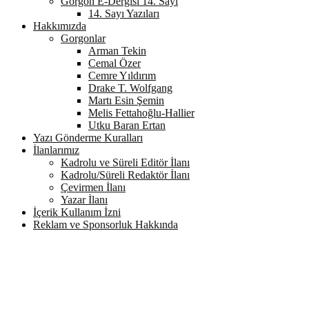
Gorgon E-Dergisi 14. Sayı
14. Sayı Yazıları
Hakkımızda
Gorgonlar
Arman Tekin
Cemal Özer
Cemre Yıldırım
Drake T. Wolfgang
Martı Esin Şemin
Melis Fettahoğlu-Hallier
Utku Baran Ertan
Yazı Gönderme Kuralları
İlanlarımız
Kadrolu ve Süreli Editör İlanı
Kadrolu/Süreli Redaktör İlanı
Çevirmen İlanı
Yazar İlanı
İçerik Kullanım İzni
Reklam ve Sponsorluk Hakkında