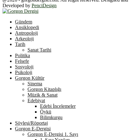
Developed by
PenciDesign
Facebook
Twitter
Youtube
Gündem
Ansiklopedi
Antropoloji
Arkeoloji
Tarih
Sanat Tarihi
Politika
Felsefe
Sosyoloji
Psikoloji
Gorgon Kültür
Sinema
Gorgon Kitaplığı
Müzik & Sanat
Edebiyat
Edebi İncelemeler
Öykü
Bilimkurgu
Söyleşi/Röportaj
Gorgon E-Dergisi
Gorgon E-Dergisi 1. Sayı
1. Sayı Yazıları