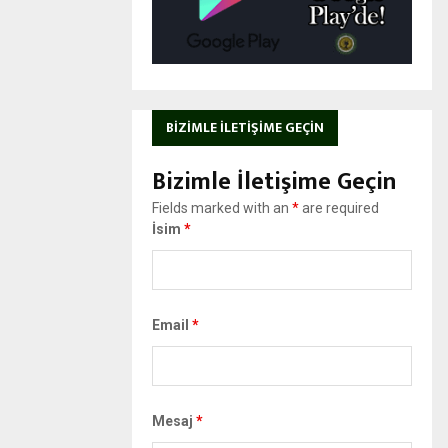
BIZIMLE İLETIŞIME GEÇIN
Bizimle İletişime Geçin
Fields marked with an
*
are required
İsim
*
Email
*
Mesaj
*