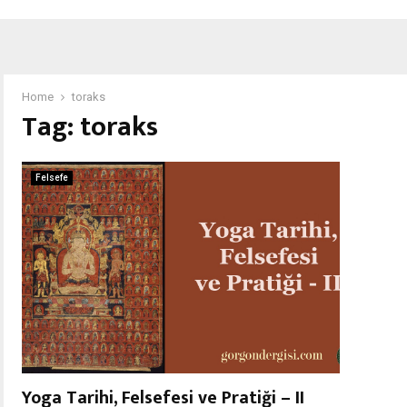
Home
toraks
Tag:
toraks
Felsefe
Yoga Tarihi, Felsefesi ve Pratiği – II