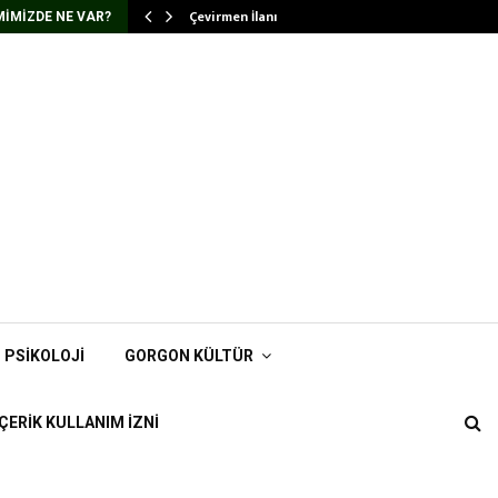
Çevirmen İlanı
IMIZDE NE VAR?
PSIKOLOJI
GORGON KÜLTÜR
İÇERIK KULLANIM İZNI