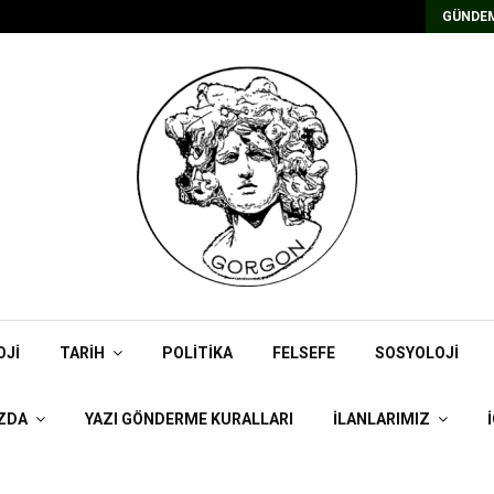
Kadrolu/Süreli Redaktör İlanı
GÜNDEM
OJI
TARIH
POLITIKA
FELSEFE
SOSYOLOJI
ZDA
YAZI GÖNDERME KURALLARI
İLANLARIMIZ