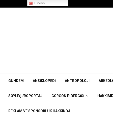
”Korpiklaani” Röportajı
Turkish
GÜNDEM
ANSIKLOPEDI
ANTROPOLOJI
ARKEOL
SÖYLEŞI/RÖPORTAJ
GORGON E-DERGISI
HAKKIMI
REKLAM VE SPONSORLUK HAKKINDA