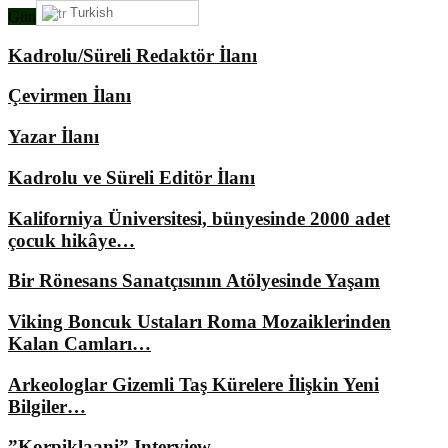
Turkish
Gündemimizde Ne Var?
Kadrolu/Süreli Redaktör İlanı
Çevirmen İlanı
Yazar İlanı
Kadrolu ve Süreli Editör İlanı
Kaliforniya Üniversitesi, bünyesinde 2000 adet
çocuk hikâye…
Bir Rönesans Sanatçısının Atölyesinde Yaşam
Viking Boncuk Ustaları Roma Mozaiklerinden
Kalan Camları…
Arkeologlar Gizemli Taş Kürelere İlişkin Yeni
Bilgiler…
”Korpiklaani” Interview