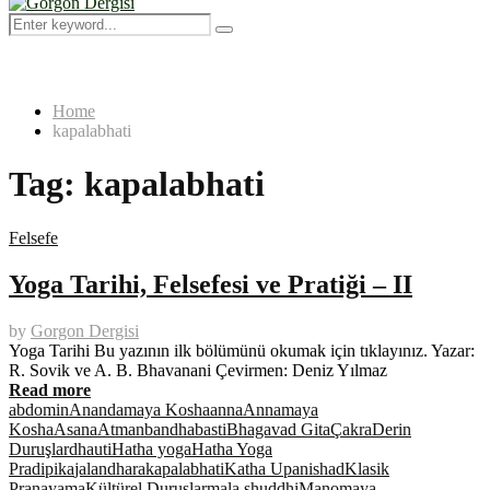
Menu
Search
Search
for:
Home
kapalabhati
Tag:
kapalabhati
Felsefe
Yoga Tarihi, Felsefesi ve Pratiği – II
by
Gorgon Dergisi
Yoga Tarihi Bu yazının ilk bölümünü okumak için tıklayınız. Yazar:
R. Sovik ve A. B. Bhavanani Çevirmen: Deniz Yılmaz
Read more
abdomin
Anandamaya Kosha
anna
Annamaya
Kosha
Asana
Atman
bandha
basti
Bhagavad Gita
Çakra
Derin
Duruşlar
dhauti
Hatha yoga
Hatha Yoga
Pradipika
jalandhara
kapalabhati
Katha Upanishad
Klasik
Pranayama
Kültürel Duruşlar
mala shuddhi
Manomaya