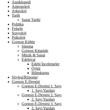
Ansiklopedi
Antropoloji
Arkeoloji
Tarih
Sanat Tarihi
Politika
Felsefe
Sosyoloji
Psikoloji
Gorgon Kültür
Sinema
Gorgon Kitaplığı
Müzik & Sanat
Edebiyat
Edebi İncelemeler
Öykü
Bilimkurgu
Söyleşi/Röportaj
Gorgon E-Dergisi
Gorgon E-Dergisi 1. Sayı
1. Sayı Yazıları
Gorgon E-Dergisi 2. Sayı
2. Sayı Yazıları
Gorgon E-Dergisi 3. Sayı
3. Sayı Yazıları