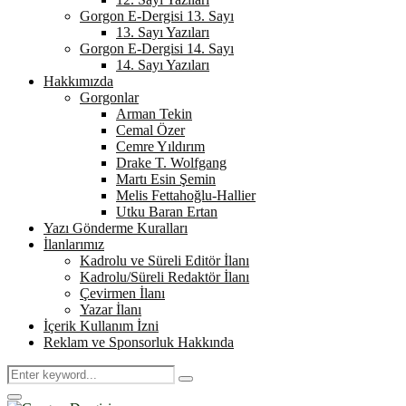
Gorgon E-Dergisi 13. Sayı
13. Sayı Yazıları
Gorgon E-Dergisi 14. Sayı
14. Sayı Yazıları
Hakkımızda
Gorgonlar
Arman Tekin
Cemal Özer
Cemre Yıldırım
Drake T. Wolfgang
Martı Esin Şemin
Melis Fettahoğlu-Hallier
Utku Baran Ertan
Yazı Gönderme Kuralları
İlanlarımız
Kadrolu ve Süreli Editör İlanı
Kadrolu/Süreli Redaktör İlanı
Çevirmen İlanı
Yazar İlanı
İçerik Kullanım İzni
Reklam ve Sponsorluk Hakkında
Search
Search
for:
Primary