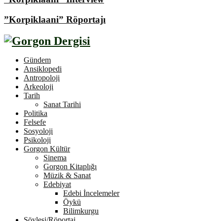
”Korpiklaani” Röportajı
Gündem
Ansiklopedi
Antropoloji
Arkeoloji
Tarih
Sanat Tarihi
Politika
Felsefe
Sosyoloji
Psikoloji
Gorgon Kültür
Sinema
Gorgon Kitaplığı
Müzik & Sanat
Edebiyat
Edebi İncelemeler
Öykü
Bilimkurgu
Söyleşi/Röportaj