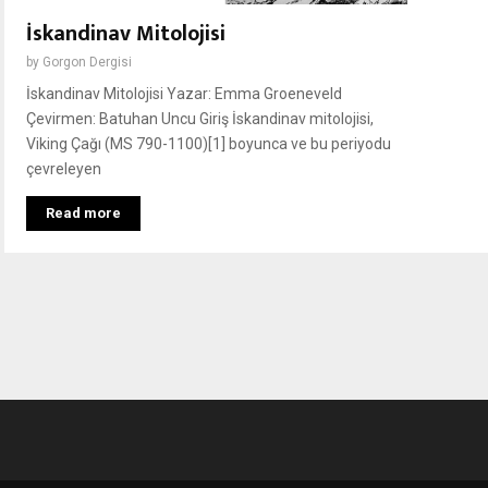
İskandinav Mitolojisi
by
Gorgon Dergisi
İskandinav Mitolojisi Yazar: Emma Groeneveld
Çevirmen: Batuhan Uncu Giriş İskandinav mitolojisi,
Viking Çağı (MS 790-1100)[1] boyunca ve bu periyodu
çevreleyen
Read more