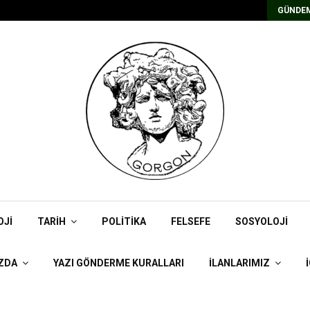
Kadrolu/Süreli Redaktör İlanı
GÜNDEM
OJI
TARIH
POLITIKA
FELSEFE
SOSYOLOJI
ZDA
YAZI GÖNDERME KURALLARI
İLANLARIMIZ