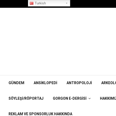
”Korpiklaani” Röportajı
Turkish
GÜNDEM
ANSIKLOPEDI
ANTROPOLOJI
ARKEOL
SÖYLEŞI/RÖPORTAJ
GORGON E-DERGISI
HAKKIMI
REKLAM VE SPONSORLUK HAKKINDA