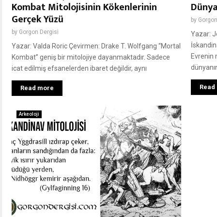
Kombat Mitolojisinin Kökenlerinin
Dünya
Gerçek Yüzü
by
Gorgon
by
Gorgon Dergisi
Yazar: J
İskandin
Yazar: Valda Roric Çevirmen: Drake T. Wolfgang “Mortal
Evrenin 
Kombat” geniş bir mitolojiye dayanmaktadır. Sadece
dünyanı
icat edilmiş efsanelerden ibaret değildir, aynı
Read
Read more
Arkeoloji