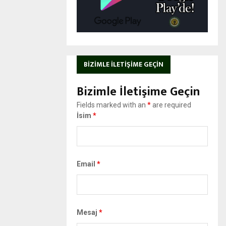
BIZIMLE İLETIŞIME GEÇIN
Bizimle İletişime Geçin
Fields marked with an
*
are required
İsim
*
Email
*
Mesaj
*