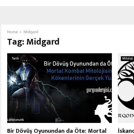
Home
Midgard
Tag:
Midgard
Tarih
Mitoloji
Bir Dövüş Oyunundan da Öte: Mortal
İskan