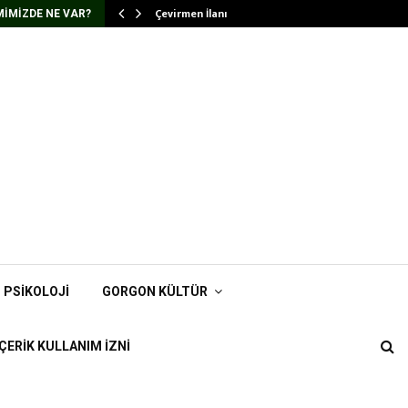
Çevirmen İlanı
IMIZDE NE VAR?
PSIKOLOJI
GORGON KÜLTÜR
İÇERIK KULLANIM İZNI