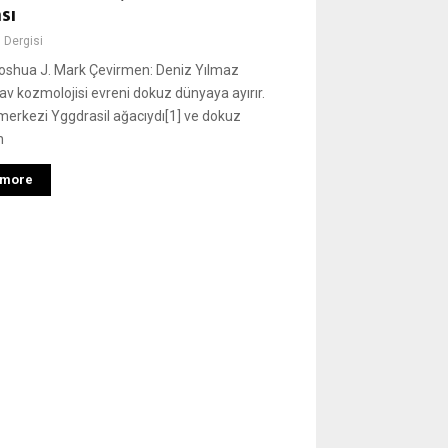
sı
 Dergisi
oshua J. Mark Çevirmen: Deniz Yılmaz
av kozmolojisi evreni dokuz dünyaya ayırır.
merkezi Yggdrasil ağacıydı[1] ve dokuz
n
 more